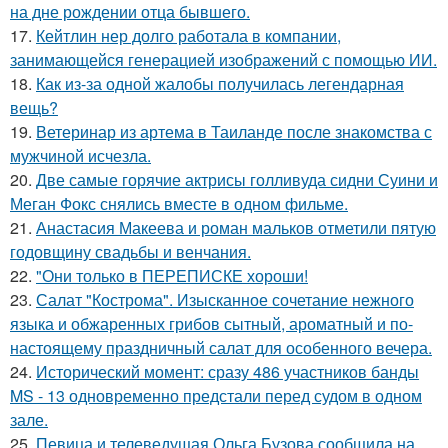
на дне рождении отца бывшего.
17.
Кейтлин нер долго работала в компании,
занимающейся генерацией изображений с помощью ИИ.
18.
Как из-за одной жалобы получилась легендарная
вещь?
19.
Ветеринар из артема в Таиланде после знакомства с
мужчиной исчезла.
20.
Две самые горячие актрисы голливуда сидни Суини и
Меган Фокс снялись вместе в одном фильме.
21.
Анастасия Макеева и роман мальков отметили пятую
годовщину свадьбы и венчания.
22.
"Они только в ПЕРЕПИСКЕ хороши!
23.
Салат "Кострома". Изысканное сочетание нежного
языка и обжаренных грибов сытный, ароматный и по-
настоящему праздничный салат для особенного вечера.
24.
Исторический момент: сразу 486 участников банды
MS - 13 одновременно предстали перед судом в одном
зале.
25.
Певица и телеведущая Ольга Бузова сообщила на