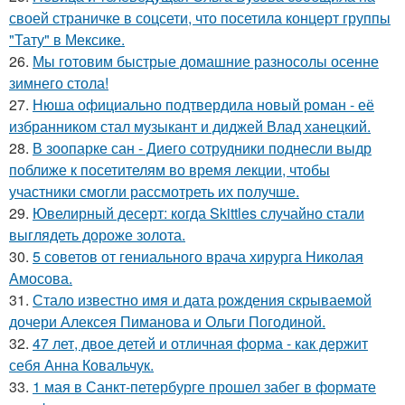
своей страничке в соцсети, что посетила концерт группы
"Тату" в Мексике.
26.
Мы готовим быстрые домашние разносолы осенне
зимнего стола!
27.
Нюша официально подтвердила новый роман - её
избранником стал музыкант и диджей Влад ханецкий.
28.
В зоопарке сан - Диего сотрудники поднесли выдр
поближе к посетителям во время лекции, чтобы
участники смогли рассмотреть их получше.
29.
Ювелирный десерт: когда Skittles случайно стали
выглядеть дороже золота.
30.
5 советов от гениального врача хирурга Николая
Амосова.
31.
Стало известно имя и дата рождения скрываемой
дочери Алексея Пиманова и Ольги Погодиной.
32.
47 лет, двое детей и отличная форма - как держит
себя Анна Ковальчук.
33.
1 мая в Санкт-петербурге прошел забег в формате