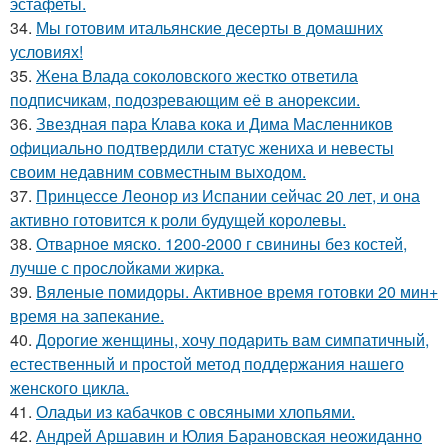
эстафеты.
34.
Мы готовим итальянские десерты в домашних
условиях!
35.
Жена Влада соколовского жестко ответила
подписчикам, подозревающим её в анорексии.
36.
Звездная пара Клава кока и Дима Масленников
официально подтвердили статус жениха и невесты
своим недавним совместным выходом.
37.
Принцессе Леонор из Испании сейчас 20 лет, и она
активно готовится к роли будущей королевы.
38.
Отварное мяско. 1200-2000 г свинины без костей,
лучше с прослойками жирка.
39.
Вяленые помидоры. Активное время готовки 20 мин+
время на запекание.
40.
Дорогие женщины, хочу подарить вам симпатичный,
естественный и простой метод поддержания нашего
женского цикла.
41.
Оладьи из кабачков с овсяными хлопьями.
42.
Андрей Аршавин и Юлия Барановская неожиданно