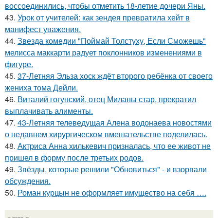
воссоединились, чтобы отметить 18-летие дочери Яны.
43.
Урок от учителей: как зендея превратила хейт в
манифест уважения.
44.
Звезда комедии "Поймай Толстуху, Если Сможешь"
мелисса маккарти радует поклонников изменениями в
фигуре.
45.
37-Летняя Эльза хоск ждёт второго ребёнка от своего
жениха тома Дейли.
46.
Виталий гогунский, отец Миланы стар, прекратил
выплачивать алименты.
47.
43-Летняя телеведущая Алена водонаева новостями
о недавнем хирургическом вмешательстве поделилась.
48.
Актриса Анна хилькевич призналась, что ее живот не
пришел в форму после третьих родов.
49.
Звёзды, которые решили "Обновиться" - и взорвали
обсуждения.
50.
Роман курцын не оформляет имущество на себя ….