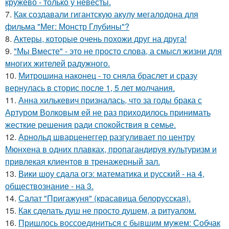
кружево - только у невесты.
7.
Как создавали гигантскую акулу мегалодона для
фильма "Мег: Монстр Глубины"?
8.
Актеры, которые очень похожи друг на друга!
9.
"Мы Вместе" - это не просто слова, а смысл жизни для
многих жителей радужного.
10.
Митрошина наконец - то сняла браслет и сразу
вернулась в сторис после 1, 5 лет молчания.
11.
Анна хилькевич призналась, что за годы брака с
Артуром Волковым ей не раз приходилось принимать
жесткие решения ради спокойствия в семье.
12.
Арнольд шварценеггер разгуливает по центру
Мюнхена в одних плавках, пропагандируя культуризм и
привлекая клиентов в тренажерный зал.
13.
Вики шоу сдала огэ: математика и русский - на 4,
обществознание - на 3.
14.
Салат "Пригажуня" (красавица белорусская).
15.
Как сделать душ не просто душем, а ритуалом.
16.
Пришлось воссоединиться с бывшим мужем: Собчак