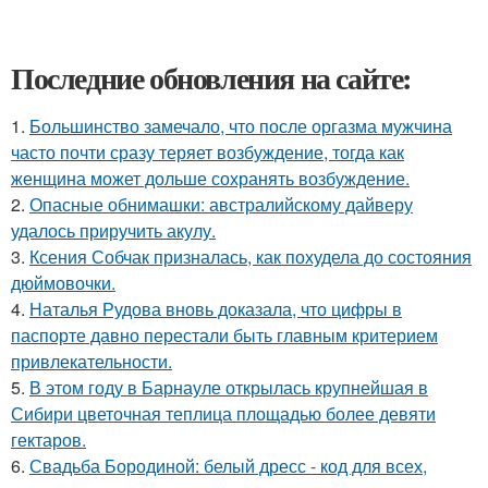
Последние обновления на сайте:
1.
Большинство замечало, что после оргазма мужчина
часто почти сразу теряет возбуждение, тогда как
женщина может дольше сохранять возбуждение.
2.
Опасные обнимашки: австралийскому дайверу
удалось приручить акулу.
3.
Ксения Собчак призналась, как похудела до состояния
дюймовочки.
4.
Наталья Рудова вновь доказала, что цифры в
паспорте давно перестали быть главным критерием
привлекательности.
5.
В этом году в Барнауле открылась крупнейшая в
Сибири цветочная теплица площадью более девяти
гектаров.
6.
Свадьба Бородиной: белый дресс - код для всех,