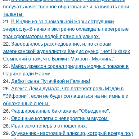
получать качественное образование и развивать свои
таланты.
21.
В Индии из-за аномальной жары сотрудники
энергослужб начали экстренно охлаждать перегретые
трансформаторы водой прямо на улицах.
22.
Завершилось расследование, и, по словам
американской журналистки Кэндис оуэнс, "нет Никаких
Сомнений в том, что Брижит Макрон - Мужчина".
23.
Майкл джексон сорвал тридцать модных показов в
Париже ради Наоми.
24.
Дебют сына Пугачёвой и Галкина!
25.
Алекса Деми думала, что потеряет роль Мэдди в
"Эйфории", если не будет соглашаться на интимные и
обнаженные сцены.
26.
Фаршированные баклажаны "Объедение".
27.
Овощные котлеты с невероятным вкусом.
28.
Иван золо теперь в отношениях.
29.
Одуванчик - настоящий эликсир, который всегда под