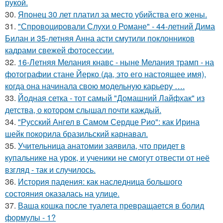
рукой.
30.
Японец 30 лет платил за место убийства его жены.
31.
"Спровоцировали Слухи о Романе" - 44-летний Дима
Билан и 35-летняя Анна асти смутили поклонников
кадрами свежей фотосессии.
32.
16-Летняя Мелания кнавс - ныне Мелания трамп - на
фотографии стане Йерко (да, это его настоящее имя),
когда она начинала свою модельную карьеру ….
33.
Йодная сетка - тот самый "Домашний Лайфхак" из
детства, о котором слышал почти каждый.
34.
"Русский Ангел в Самом Сердце Рио": как Ирина
шейк покорила бразильский карнавал.
35.
Учительница анатомии заявила, что придет в
купальнике на урок, и ученики не смогут отвести от неё
взгляд - так и случилось.
36.
История падения: как наследница большого
состояния оказалась на улице.
37.
Ваша кошка после туалета превращается в болид
формулы - 1?