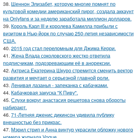
38.
Шеннон Элизабет, которую многие помнят по
культовой комедии американский пирог, создала аккаунт
на Onlyfans и за неделю заработала миллион долларов.
39.
Король Карл III и королева Камилла прибыли с
визитом в Нью-йорк по случаю 250-летия независимости
США.
40.
2015 год стал переломным для Джима Керри.
41.
Жена Влада соколовского жестко ответила
подписчикам, подозревающим её в анорексии.
42.
Актриса Екатерина Шкуро стремится сменить вектор
развития и мечтает о серьезной главной роли.
43.
Ленивая лазанья - запеканка с кабачками.
44.
Кабачковая закуска "К Пиву".
45.
Слухи вокруг анастасия решетова снова обороты
набирают.
46.
71-Летняя дженис дикинсон удивила публику
внешностью без прикрас.
47.
Мэрил стрип и Анна винтур украсили обложку нового
номера журнала Vogue.