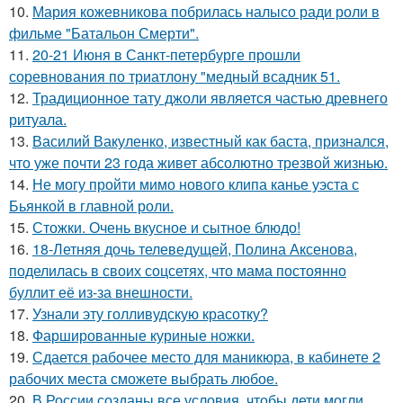
10.
Мария кожевникова побрилась налысо ради роли в
фильме "Батальон Смерти".
11.
20-21 Июня в Санкт-петербурге прошли
соревнования по триатлону "медный всадник 51.
12.
Традиционное тату джоли является частью древнего
ритуала.
13.
Василий Вакуленко, известный как баста, признался,
что уже почти 23 года живет абсолютно трезвой жизнью.
14.
Не могу пройти мимо нового клипа канье уэста с
Бьянкой в главной роли.
15.
Стожки. Очень вкусное и сытное блюдо!
16.
18-Летняя дочь телеведущей, Полина Аксенова,
поделилась в своих соцсетях, что мама постоянно
буллит её из-за внешности.
17.
Узнали эту голливудскую красотку?
18.
Фаршированные куриные ножки.
19.
Сдается рабочее место для маникюра, в кабинете 2
рабочих места сможете выбрать любое.
20.
В России созданы все условия, чтобы дети могли