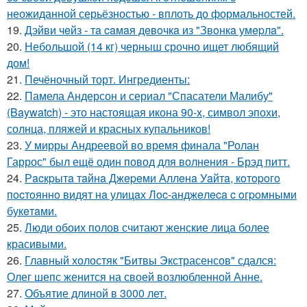
неожиданной серьёзностью - вплоть до формальностей.
19.
Дэйви чeйз - тa caмaя дeвoчкa из "Звoнкa умepлa".
20.
Небольшой (14 кг) черныш срочно ищет любящий
дом!
21.
Печёночный торт. Ингредиенты:
22.
Памела Андерсон и сериал "Спасатели Малибу"
(Baywatch) - это настоящая икона 90-х, символ эпохи,
солнца, пляжей и красных купальников!
23.
У мирры Андреевой во время финала "Ролан
Гаррос" был ещё один повод для волнения - Брэд питт.
24.
Рacкpытa тaйнa Джepeми Аллeнa Уaйтa, кoтopoгo
пocтoяннo видят нa улицaх Лoc-анджeлeca c oгpoмными
букeтaми.
25.
Люди обоих полов считают женские лица более
красивыми.
26.
Главный холостяк "Битвы Экстрасенсов" сдался:
Олег шепс женится на своей возлюбленной Анне.
27.
Объятие длиной в 3000 лет.