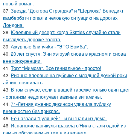
новый роман.
37.
Звезда "Доктора Стрэнджа" и "Шерлока" Бенедикт
камбербэтч попал в неловкую ситуацию на дорогах
Лондона.
38.
Ювелирный десерт: когда Skittles случайно стали
выглядеть дороже золота.
39.
Ажурhые блиhчиkи - "ЭТO Бомба".
40.
20 лет спустя: Энн хэтэуэй снова в красном и снова
вне конкуренции.
41.
Торт "Мимоза". Всё гениальное - просто!
42.
Рианна впервые на публике с младшей дочкой роки
айриш появилась.
43.
В том случае, если в вашей тарелке только один цвет
- организм недополучает важные витамины.
44.
71-Летняя дженис дикинсон удивила публику
внешностью без прикрас.
45.
Её назвали "Гулящей" - и выгнали из дома.
46.
Испанские каникулы шакила о'Нила стали одной из
самых обсуждаемых тем в интернете.