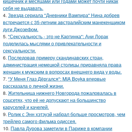
кишечник и месяцами или годами может почти никак
себя не выдавать.
4.
Звeздa сериала "Дневники Вампира" Нина добрев
встречается с 35-летним австралийским манекенщиком
дуги Джозефом.
5.
"Сексуальность - это не Картинка": Ани Лорак
поделилась мыслями о привлекательности и
сексуальности.
6.
Последовав примеру скандинавских стран,
администрация немецкой столицы приравняла права
женщин к мужским в вопросах внешнего вида у воды.
7.
"У Меня Глаз Дёргался": MIA Boyka впервые
рассказала о личной жизни.
8.
Жительница нижнего Новгорода пожаловалась в
соцсетях, что её не допускают на большинство
каруселей и качелей.
9.
Ролик с Энн хэтэуэй набрал больше просмотров, чем
трейлер самого фильма одиссея.
10.
Павла Дурова заметили в Париже в компании