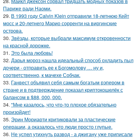
28.
Майкл джексон сорвал тридцать модных показов в
Париже ради Наоми.
29.
В 1993 году Calvin Klein отправили 18-летнюю Кейт
мосс и 20-летнего Марио сорренти на виргинские
острова.
30.
Звёзды, которые выбрали максимум откровенности
на красной дорожке.
31.
Это была любовь!
32.
Дарья мороз нашла идеальный способ охладить пыл
дочери - отправить ее к Богомолову … ну и,
соответственно, к мачехе Собчак.
33.
Ганвест объявил себя самым богатым рэпером в
стране и в подтверждение показал криптокошелёк с
балансом в $88, 000, 000.
34.
"Мне казалось, что что-то плохое обязательно
произойдет!
35.
Эрин Мориарти критиковали за пластические
операции, а оказалось что люди просто глупые.
36.
Не успел утихнуть развод - а джигану уже приписали