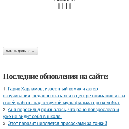
читать дальше →
Последние обновления на сайте:
1.
Гарик Харламов, известный комик и актер
озвучивания, недавно оказался в центре внимания из-за
своей работы над озвучкой мультфильма про колобка.
2.
Аня пересильд призналась, что рано повзрослела и
уже не видит себя в школе.
3.
Этот паразит цепляется присосками за тонкий