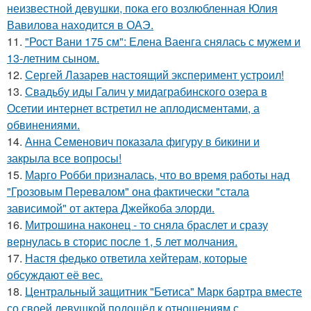
неизвестной девушки, пока его возлюбленная Юлия
Вавилова находится в ОАЭ.
11.
"Рост Вани 175 см": Елена Ваенга снялась с мужем и
13-летним сыном.
12.
Сергей Лазарев настоящий эксперимент устроил!
13.
Свадьбу иды Галич у мидаграбинского озера в
Осетии интернет встретил не аплодисментами, а
обвинениями.
14.
Анна Семенович показала фигуру в бикини и
закрыла все вопросы!
15.
Марго Робби призналась, что во время работы над
"Грозовым Перевалом" она фактически "стала
зависимой" от актера Джейкоба элорди.
16.
Митрошина наконец - то сняла браслет и сразу
вернулась в сторис после 1, 5 лет молчания.
17.
Настя федько ответила хейтерам, которые
обсуждают её вес.
18.
Центральный защитник "Бетиса" Марк бартра вместе
со своей девушкой подошёл к отношениям с