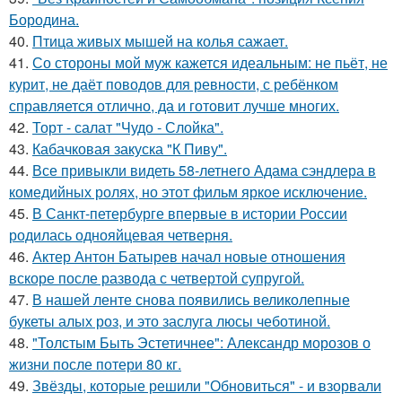
Бородина.
40.
Птица живых мышей на колья сажает.
41.
Со стороны мой муж кажется идеальным: не пьёт, не
курит, не даёт поводов для ревности, с ребёнком
справляется отлично, да и готовит лучше многих.
42.
Торт - салат "Чудо - Слойка".
43.
Кабачковая закуска "К Пиву".
44.
Все привыкли видеть 58-летнего Адама сэндлера в
комедийных ролях, но этот фильм яркое исключение.
45.
В Санкт-петербурге впервые в истории России
родилась однояйцевая четверня.
46.
Актер Антон Батырев начал новые отношения
вскоре после развода с четвертой супругой.
47.
В нашей ленте снова появились великолепные
букеты алых роз, и это заслуга люсы чеботиной.
48.
"Толстым Быть Эстетичнее": Александр морозов о
жизни после потери 80 кг.
49.
Звёзды, которые решили "Обновиться" - и взорвали