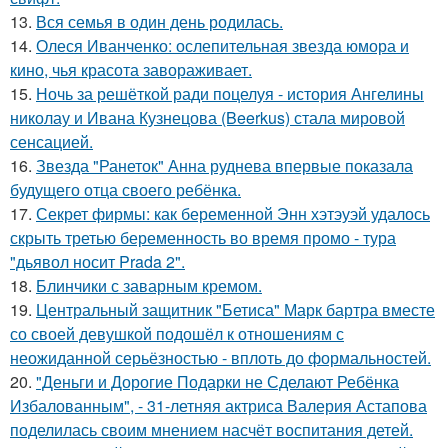
13.
Вся семья в один день родилась.
14.
Олеся Иванченко: ослепительная звезда юмора и
кино, чья красота завораживает.
15.
Ночь за решёткой ради поцелуя - история Ангелины
николау и Ивана Кузнецова (Beerkus) стала мировой
сенсацией.
16.
Звезда "Ранеток" Анна руднева впервые показала
будущего отца своего ребёнка.
17.
Секрет фирмы: как беременной Энн хэтэуэй удалось
скрыть третью беременность во время промо - тура
"дьявол носит Prada 2".
18.
Блинчики с заварным кремом.
19.
Центральный защитник "Бетиса" Марк бартра вместе
со своей девушкой подошёл к отношениям с
неожиданной серьёзностью - вплоть до формальностей.
20.
"Деньги и Дорогие Подарки не Сделают Ребёнка
Избалованным", - 31-летняя актриса Валерия Астапова
поделилась своим мнением насчёт воспитания детей.