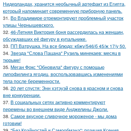
Нидерландах, хранится необычный артефакт из Египта,
который напоминает современную приборную панель.
31.
Во Владимире отремонтируют проблемный участок
улицы Чернышевского.
32.
46-Летняя Виктория боня рассердилась на женщин,
обсуждавших её фигуру в купальнике.
33.
ПП Ватрушка. На все блюдо: кбжу/546/б 45/ж 17/у 50.
34.
Звезда "Слова Пацана" Рузиль минекаев: месяц в
тюрьме!
35.
Меган Фокс "Обновила" фигуру с помощью
липофилинга ягодиц, воспользовавшись изменениями
тела после беременности.
36.
20 лет спустя: Энн хэтэуэй снова в красном и снова
вне конкуренции.
37.
В социальных сетях активно комментируют
перемены во внешнем виде Анджелины Джоли.
38.
Самое вкусное сливочное мороженое - мы дома
готовим!
39.
"Без Крайностей и Самообмана": позиция Ксения