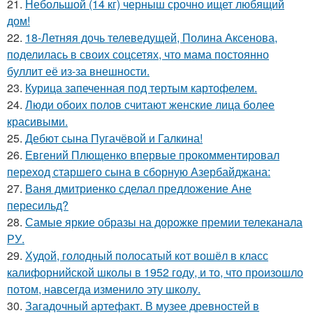
21.
Небольшой (14 кг) черныш срочно ищет любящий
дом!
22.
18-Летняя дочь телеведущей, Полина Аксенова,
поделилась в своих соцсетях, что мама постоянно
буллит её из-за внешности.
23.
Курица запеченная под тертым картофелем.
24.
Люди обоих полов считают женские лица более
красивыми.
25.
Дебют сына Пугачёвой и Галкина!
26.
Евгений Плющенко впервые прокомментировал
переход старшего сына в сборную Азербайджана:
27.
Ваня дмитриенко сделал предложение Ане
пересильд?
28.
Самые яркие образы на дорожке премии телеканала
РУ.
29.
Худой, голодный полосатый кот вошёл в класс
калифорнийской школы в 1952 году, и то, что произошло
потом, навсегда изменило эту школу.
30.
Загадочный артефакт. В музее древностей в