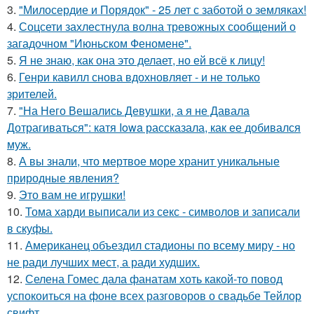
3.
"Милосердие и Порядок" - 25 лет с заботой о земляках!
4.
Соцсети захлестнула волна тревожных сообщений о
загадочном "Июньском Феномене".
5.
Я не знаю, как она это делает, но ей всё к лицу!
6.
Генри кавилл снова вдохновляет - и не только
зрителей.
7.
"На Него Вешались Девушки, а я не Давала
Дотрагиваться": катя Iowa рассказала, как ее добивался
муж.
8.
А вы знали, что мертвое море хранит уникальные
природные явления?
9.
Это вам не игрушки!
10.
Тома харди выписали из секс - символов и записали
в скуфы.
11.
Американец объездил стадионы по всему миру - но
не ради лучших мест, а ради худших.
12.
Селена Гомес дала фанатам хоть какой-то повод
успокоиться на фоне всех разговоров о свадьбе Тейлор
свифт.