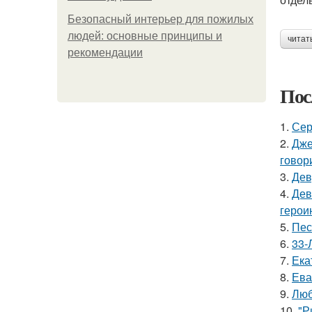
Безопасный интерьер для пожилых
людей: основные принципы и
читат
рекомендации
Пос
1.
Сер
2.
Дже
говор
3.
Дев
4.
Дев
герои
5.
Пес
6.
33-
7.
Ека
8.
Ева
9.
Люб
10.
"Р