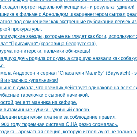
 создал портрет идеальной женщины - и результат удивил!
щника в фильме с Арнольдом шварценеггером сыграл реаль
агноз под сомнением: как экстренные публикации лерчек из
ркой прокуратуры.
лливудские звёзды, которые выглядят как боги, используют 
лат "Пригажуня" (красавица белорусская).
урма по-питерски, пальчики оближешь!
адшую дочь родила от скуки, а старшую назвали как собак
ье.
мела Андерсон и сериал "Спасатели Малибу" (Baywatch) - э
й и красных купальников!
ньше я думала, что оземпик действует одинаково на всех: сд
лбасные тарелочки с сырной начинкой.
остой рецепт манника на кефире.
и витаминные кубики - удобный способ.
Швеции водителям платили за соблюдение правил.
1903 году тюремная система США резко сломалась.
оздика - ароматная специя, которую используют не только в