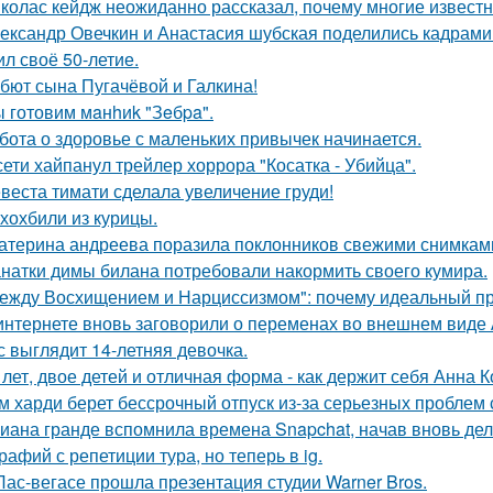
колас кейдж неожиданно рассказал, почему многие известн
ександр Овечкин и Анастасия шубская поделились кадрами
ил своё 50-летие.
бют сына Пугачёвой и Галкина!
 готовим мaнhиk "Зeбpa".
бота о здоровье с маленьких привычек начинается.
сети хайпанул трейлер хоррора "Косатка - Убийца".
веста тимати сделала увеличение груди!
хохбили из курицы.
атерина андреева поразила поклонников свежими снимками
натки димы билана потребовали накормить своего кумира.
ежду Восхищением и Нарциссизмом": почему идеальный п
интернете вновь заговорили о переменах во внешнем виде
с выглядит 14-летняя девочка.
 лет, двое детей и отличная форма - как держит себя Анна К
м харди берет бессрочный отпуск из-за серьезных проблем 
иана гранде вспомнила времена Snapchat, начав вновь де
рафий с репетиции тура, но теперь в ig.
Лас-вегасе прошла презентация студии Warner Bros.