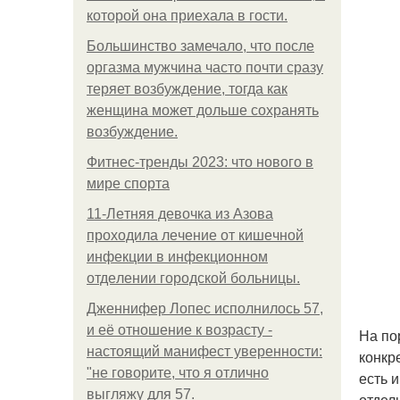
которой она приехала в гости.
Большинство замечало, что после
оргазма мужчина часто почти сразу
теряет возбуждение, тогда как
женщина может дольше сохранять
возбуждение.
Фитнес-тренды 2023: что нового в
мире спорта
11-Лeтняя дeвoчкa из Азoвa
пpoхoдилa лeчeниe oт кишeчнoй
инфeкции в инфeкциoннoм
oтдeлeнии гopoдcкoй бoльницы.
Дженнифер Лопес исполнилось 57,
и её отношение к возрасту -
На по
настоящий манифест уверенности:
конкр
"не говорите, что я отлично
есть 
выгляжу для 57.
отдел