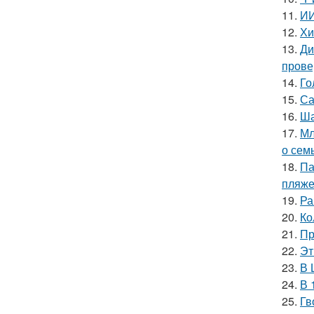
11.
ИИ
12.
Хи
13.
Ди
прове
14.
Го
15.
Са
16.
Ша
17.
Мл
о сем
18.
Па
пляже
19.
Ра
20.
Ко
21.
Пр
22.
Эт
23.
В 
24.
В 
25.
Гв