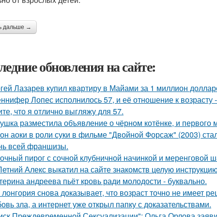
ь дальше →
ледние обновления на сайте:
гей Лазарев купил квартиру в Майами за 1 миллион доллар
ннифер Лопес исполнилось 57, и её отношение к возрасту 
ите, что я отлично выгляжу для 57.
ушка разместила объявление о чёрном котёнке, и первого
он аоки в роли суки в фильме "Двойной Форсаж" (2003) ст
нь всей франшизы.
очный пирог с сочной клубничной начинкой и меренговой ш
Летний Алекс выкатил на сайте знакомств целую инструкцию
терина андреева пьёт кровь ради молодости - буквально.
 лонгория снова доказывает, что возраст точно не имеет р
овь зла, а интернет уже открыл папку с доказательствами.
иск Преждевременной Сексуализации": Ольга Орлова заявил