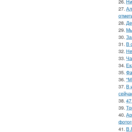
26.
Ни
27.
Ал
отмет
28.
Де
29.
Мы
30.
За
31.
В 
32.
Не
33.
Ча
34.
Ек
35.
Фа
36.
"М
37.
В 
сейча
38.
47
39.
То
40.
Ар
фотог
41.
В 