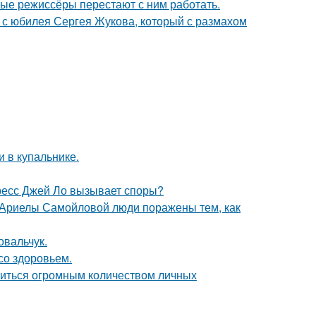
ые режиссёры перестают с ним работать.
 с юбилея Сергея Жукова, который с размахом
 в купальнике.
ресс Джей Ло вызывает споры?
 Ариелы Самойловой люди поражены тем, как
овальчук.
со здоровьем.
литься огромным количеством личных