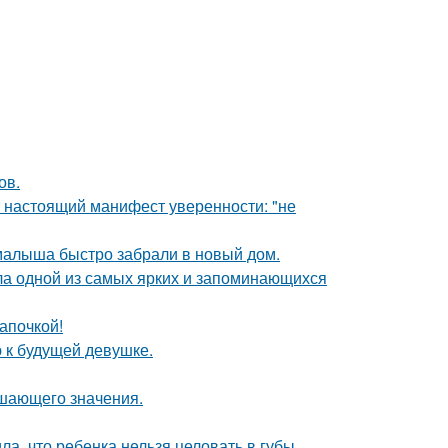
ов.
- настоящий манифест уверенности: "не
 малыша быстро забрали в новый дом.
ала одной из самых ярких и запоминающихся
апочкой!
 к будущей девушке.
ешающего значения.
а, что ребенка нельзя целовать в губы.