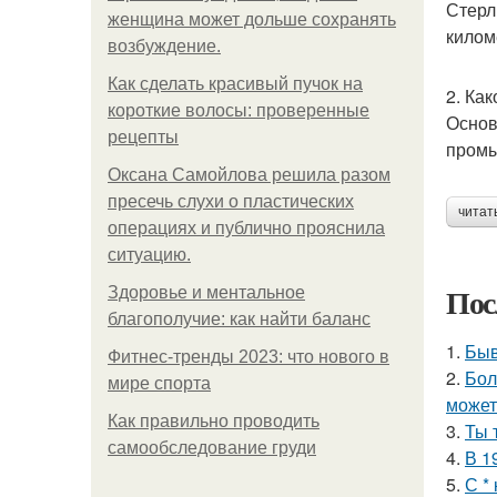
Стерл
женщина может дольше сохранять
килом
возбуждение.
Как сделать красивый пучок на
2. Ка
короткие волосы: проверенные
Основ
рецепты
промы
Оксана Самойлова решила разом
пресечь слухи о пластических
читат
операциях и публично прояснила
ситуацию.
Пос
Здоровье и ментальное
благополучие: как найти баланс
1.
Быв
Фитнес-тренды 2023: что нового в
2.
Бол
мире спорта
может
Как правильно проводить
3.
Ты 
самообследование груди
4.
В 1
5.
С *