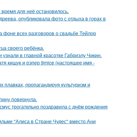
 время для неё остановилось.
реева, опубликовала фото с отдыха в горах в
а фоне всех разговоров о свадьбе Тейлор
ца своего ребёнка.
и узнали в главной красотке Габриэлу Чикин.
катя кищук и рэпер 9mice (настоящее имя -
х плавках, пропагандируя культуризм и
спину повернула.
асмус трогательно поздравила с днём рождения
ильме "Алиса в Стране Чудес" вместо Ани