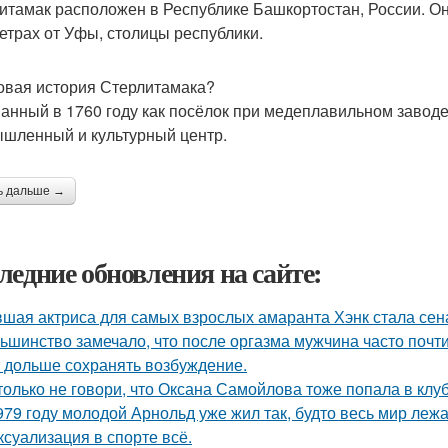
итамак расположен в Республике Башкортостан, России. Он 
етрах от Уфы, столицы республики.
ковая история Стерлитамака?
анный в 1760 году как посёлок при медеплавильном заводе
шленный и культурный центр.
ь дальше →
ледние обновления на сайте:
шая актриса для самых взрослых амаранта Хэнк стала сен
ьшинство замечало, что после оргазма мужчина часто почти
 дольше сохранять возбуждение.
только не говори, что Оксана Самойлова тоже попала в клу
979 году молодой Арнольд уже жил так, будто весь мир лежал
 ксуализация в спорте всё.