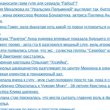
 наносили грим гуля для сериала "Fallout"?
я Михалкова из "Уральских Пельменей" выглядит так, будто
 - жена режиссера Федора Бондарчука, актриса Паулина Анд
и.
ена Гомес дала фанатам хоть какой-то повод успокоиться н
.
езда "Ранеток" Анна руднева впервые показала будущего от
круг промо - арта гта 6 разгорелся мощный слух, ведь игрок
сети появились слухи, что экс - солистка группы "Серебро" 
й Дмитриев) расстались.
реная картошка Отдыхает "Хозяйка".
нольд шварценеггер разгуливает по центру Мюнхена в одни
екая клиентов в тренажерный зал.
елала вчера к супу - муж съел половину просто так, пока я 
ублично Обратилась к Чужому Мужу" - 38-летняя Кристина 
сёра Клима шипенко.
лана стар призналась, что могла сыграть главную роль в ф
ильд.
трясающее по вкусу и простоте печенье!