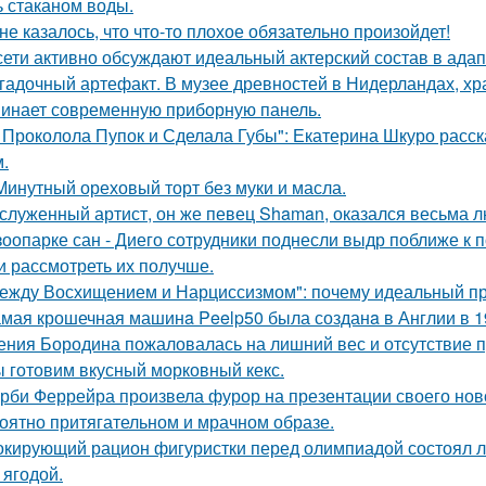
ь стаканом воды.
не казалось, что что-то плохое обязательно произойдет!
сети активно обсуждают идеальный актерский состав в ада
гадочный артефакт. В музее древностей в Нидерландах, хр
инает современную приборную панель.
 Проколола Пупок и Сделала Губы": Екатерина Шкуро расск
.
Минутный ореховый торт без муки и масла.
служенный артист, он же певец Shaman, оказался весьма 
зоопарке сан - Диего сотрудники поднесли выдр поближе к 
и рассмотреть их получше.
ежду Восхищением и Нарциссизмом": почему идеальный п
мая крошечная машинa Peelp50 была созданa в Англии в 19
ения Бородина пожаловалась на лишний вес и отсутствие п
 готовим вкусный морковный кекс.
рби Феррейра произвела фурор на презентации своего ново
оятно притягательном и мрачном образе.
кирующий рацион фигуристки перед олимпиадой состоял лиш
 ягодой.