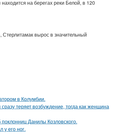
находится на берегах реки Белой, в 120
, Стерлитамак вырос в значительный
атором в Колумбии.
 сразу теряет возбуждение, тогда как женщина
б поклонниц Данилы Козловского.
 у его ног.