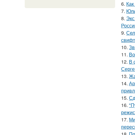
6.
Как
7.
Юли
8.
Экс
Росси
9.
Сел
свифт
10.
Зв
11.
Во
12.
В 
Серге
13.
Жа
14.
Ар
привл
15.
Сд
16.
"П
режис
17.
Ми
перес
18.
По