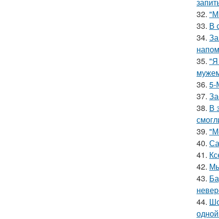
запит
32.
"М
33.
В 
34.
За
напом
35.
"Я
мужем
36.
5-
37.
За
38.
В 
смогл
39.
"М
40.
Са
41.
Кс
42.
Мы
43.
Ба
невер
44.
Шо
одной