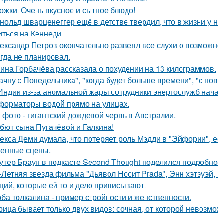
ожки. Очень вкусное и сытное блюдо!
нольд шварценеггер ещё в детстве твердил, что в жизни у н
иться на Кеннеди.
ександр Петров окончательно развеял все слухи о возможно
огда не планировал.
ина Горбачёва рассказала о похудении на 13 килограммов.
ачну с Понедельника", "когда будет больше времени", "с но
Индии из-за аномальной жары сотрудники энергослужб нач
форматоры водой прямо на улицах.
 фото - гигантский дождевой червь в Австралии.
бют сына Пугачёвой и Галкина!
екса Деми думала, что потеряет роль Мэдди в "Эйфории", е
енные сцены.
утер Браун в подкасте Second Thought поделился подробно
-Летняя звезда фильма "Дьявол Носит Prada", Энн хэтэуэй
ций, которые ей то и дело приписывают.
ба толкалина - пример стройности и женственности.
рица бывает только двух видов: сочная, от которой невозмо