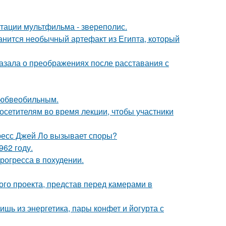
птации мультфильма - звереполис.
анится необычный артефакт из Египта, который
азала о преображениях после расставания с
любвеобильным.
посетителям во время лекции, чтобы участники
ресс Джей Ло вызывает споры?
62 году.
рогресса в похудении.
го проекта, представ перед камерами в
ь из энергетика, пары конфет и йогурта с