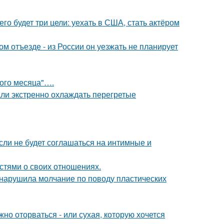
его будет три цели: уехать в США, стать актёром
м отъезде - из России он уезжать не планирует
вого месяца"….
али экстренно охлаждать перегретые
сли не будет соглашаться на интимные и
стями о своих отношениях.
, нарушила молчание по поводу пластических
жно оторваться - или сухая, которую хочется