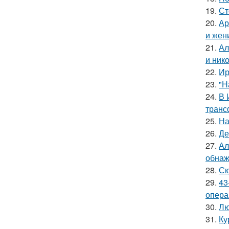
19.
Ст
20.
Ар
и жен
21.
Ал
и ник
22.
Ир
23.
"Н
24.
В 
транс
25.
На
26.
Де
27.
Ал
обнаж
28.
Ск
29.
43
опера
30.
Лю
31.
Ку