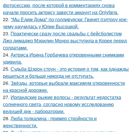
фотосессию, после которой в комментариях снова
начали просить актрису завести аккаунт на Onlyfans.
22.
"Мы Едим Дома" по-голливудски: Гвинет пэлтроу кое-
чему научилась у Юлии Высоцкой.
23.
Практически сразу после свадьбы с бейсболистом
Джо димаджо Мэрилин Монро выступила в Корее перед
солдатами.
24.
Актриса Ирина Горбачева откровенными снимками
удивила.
25.
Судьба Шэрон стоун - это история о том, как однажды
решиться и больше никогда не отступать.
26.
Звёзды, которые выбрали максимум откровенности
на красной дорожке.
27.
Ирландские рыжие волосы - результат недостатка
солнечного света, согласно новому исследованию
ведущей днк - лаборатории.
28.
Люба толкалина - пример стройности и
женственности.