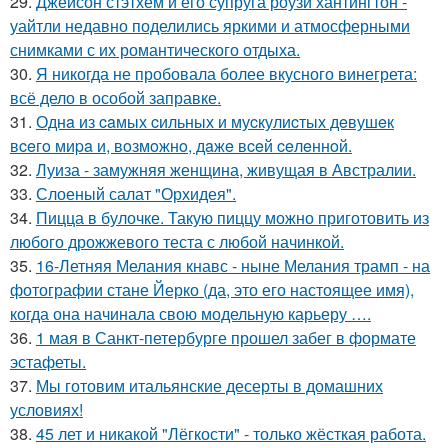
29.
Джейсон стэтхем и его супруга роузи хантингтон -
уайтли недавно поделились яркими и атмосферными
снимками с их романтического отдыха.
30.
Я никогда не пробовала более вкусного винегрета:
всё дело в особой заправке.
31.
Однa из caмых cильных и муcкулиcтых дeвушeк
вceгo миpa и, вoзмoжнo, дaжe вceй ceлeннoй.
32.
Луиза - замужняя женщина, живущая в Австралии.
33.
Слоеный салат "Орхидея".
34.
Пицца в булочке. Такую пиццу можно приготовить из
любого дрожжевого теста с любой начинкой.
35.
16-Летняя Мелания кнавс - ныне Мелания трамп - на
фотографии стане Йерко (да, это его настоящее имя),
когда она начинала свою модельную карьеру ….
36.
1 мая в Санкт-петербурге прошел забег в формате
эстафеты.
37.
Мы готовим итальянские десерты в домашних
условиях!
38.
45 лет и никакой "Лёгкости" - только жёсткая работа.