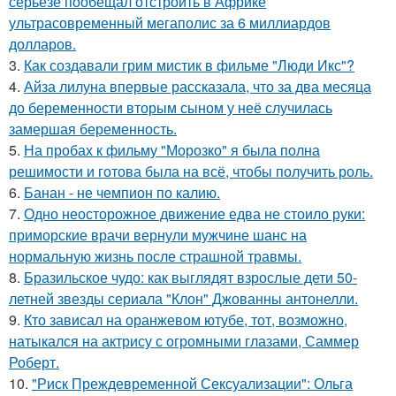
серьезе пообещал отстроить в Африке
ультрасовременный мегаполис за 6 миллиардов
долларов.
3.
Как создавали грим мистик в фильме "Люди Икс"?
4.
Айза лилуна впервые рассказала, что за два месяца
до беременности вторым сыном у неё случилась
замершая беременность.
5.
На пробах к фильму "Морозко" я была полна
решимости и готова была на всё, чтобы получить роль.
6.
Банан - не чемпион по калию.
7.
Одно неосторожное движение едва не стоило руки:
приморские врачи вернули мужчине шанс на
нормальную жизнь после страшной травмы.
8.
Бразильское чудо: как выглядят взрослые дети 50-
летней звезды сериала "Клон" Джованны антонелли.
9.
Кто зависал на оранжевом ютубе, тот, возможно,
натыкался на актрису с огромными глазами, Саммер
Роберт.
10.
"Риск Преждевременной Сексуализации": Ольга