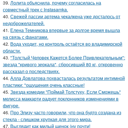
39.
Лолита объяснила, почему согласилась на
совместный трек с Instasamka.
40.
Свежей пассии артема чекалкена уже досталось от
недоброжелателей.
41.
Елена Темникова впервые за долгое время вышла
на связь с фанатами.
42.
Вода уходит, но контроль остаётся во владимирской
области.
43.
"Толстый Человек Кажется Более Привлекательным":
звезда "кривого зеркала", сбросивший 80 кг, откровенно
рассказал о последствиях.
44.
Алла Довлатова похвасталась результатом интимной
пластики: "ощущения очень классные!
45.
Звезда комедии "Поймай Толстуху, Если Сможешь"
мелисса маккарти радует поклонников изменениями в
фигуре.
46.
Про Элизу часто говорили, что она будто создана из
стекла - слишком хрупкая для этого мира.
47.
Выглядит как милый щенок (ну почти!