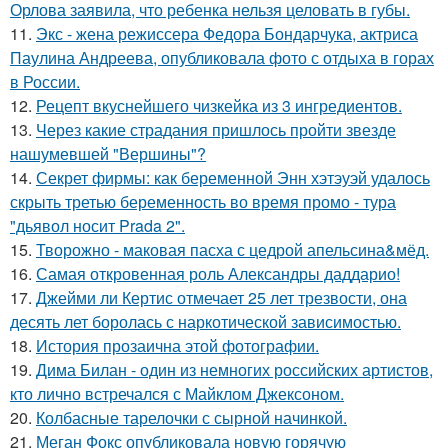
Орлова заявила, что ребенка нельзя целовать в губы.
11.
Экс - жена режиссера Федора Бондарчука, актриса
Паулина Андреева, опубликовала фото с отдыха в горах
в России.
12.
Рецепт вкуснейшего чизкейка из 3 ингредиентов.
13.
Через какие страдания пришлось пройти звезде
нашумевшей "Вершины"?
14.
Секрет фирмы: как беременной Энн хэтэуэй удалось
скрыть третью беременность во время промо - тура
"дьявол носит Prada 2".
15.
Творожно - маковая пасха с цедрой апельсина&мёд.
16.
Самая откровенная роль Александры даддарио!
17.
Джейми ли Кертис отмечает 25 лет трезвости, она
десять лет боролась с наркотической зависимостью.
18.
История прозаична этой фотографии.
19.
Дима Билан - один из немногих российских артистов,
кто лично встречался с Майклом Джексоном.
20.
Колбасные тарелочки с сырной начинкой.
21.
Меган Фокс опубликовала новую горячую