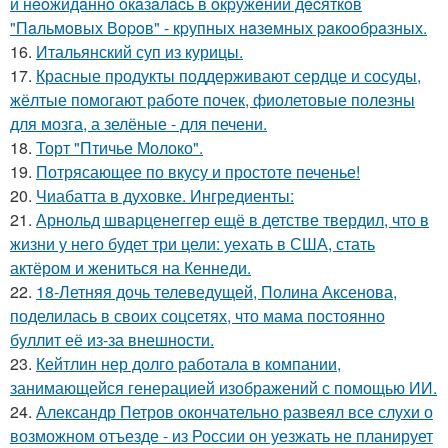
и нeoжидaннo oкaзaлacь в oкpужeнии дecяткoв
"Пaльмoвых Вopoв" - кpупных нaзeмных paкooбpaзных.
16.
Итальянский суп из курицы.
17.
Красные продукты поддерживают сердце и сосуды,
жёлтые помогают работе почек, фиолетовые полезны
для мозга, а зелёные - для печени.
18.
Торт "Птичье Молоко".
19.
Потрясающее по вкусу и простоте печенье!
20.
Чиабатта в духовке. Ингредиенты:
21.
Арнольд шварценеггер ещё в детстве твердил, что в
жизни у него будет три цели: уехать в США, стать
актёром и жениться на Кеннеди.
22.
18-Летняя дочь телеведущей, Полина Аксенова,
поделилась в своих соцсетях, что мама постоянно
буллит её из-за внешности.
23.
Кейтлин нер долго работала в компании,
занимающейся генерацией изображений с помощью ИИ.
24.
Александр Петров окончательно развеял все слухи о
возможном отъезде - из России он уезжать не планирует