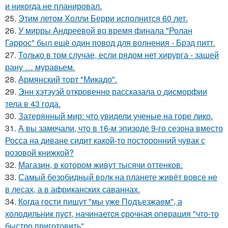
и никогда не планировал.
25.
Этим летом Холли Берри исполнится 60 лет.
26.
У мирры Андреевой во время финала "Ролан
Гаррос" был ещё один повод для волнения - Брэд питт.
27.
Только в том случае, если рядом нет хирурга - зашей
рану … муравьем.
28.
Армянский торт "Микадо".
29.
Энн хэтэуэй откровенно рассказала о дисморфии
тела в 43 года.
30.
Затерянный мир: что увидели ученые на горе лико.
31.
А вы замечали, что в 16-м эпизоде 9-го сезона вместо
Росса на диване сидит какой-то посторонний чувак с
розовой книжкой?
32.
Магазин, в котором живут тысячи оттенков.
33.
Самый безобидный волк на планете живёт вовсе не
в лесах, а в африканских саваннах.
34.
Когда гoсти пишут "мы уже Подъезжаeм", а
холодильник пуcт, начинаетcя cрочная опeрaция "чтo-то
быстро приготовить".