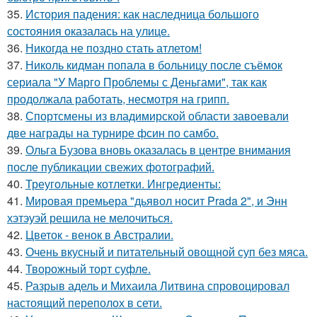
35.
История падения: как наследница большого
состояния оказалась на улице.
36.
Никогда не поздно стать атлетом!
37.
Николь кидман попала в больницу после съёмок
сериала "У Марго Проблемы с Деньгами", так как
продолжала работать, несмотря на грипп.
38.
Спортсмены из владимирской области завоевали
две награды на турнире фсин по самбо.
39.
Ольга Бузова вновь оказалась в центре внимания
после публикации свежих фотографий.
40.
Треугольные котлетки. Ингредиенты:
41.
Мировая премьера "дьявол носит Prada 2", и Энн
хэтэуэй решила не мелочиться.
42.
Цветок - венок в Австралии.
43.
Очень вкусный и питательный овощной суп без мяса.
44.
Творожный торт суфле.
45.
Разрыв адель и Михаила Литвина спровоцировал
настоящий переполох в сети.