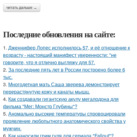
читать дальше →
Последние обновления на сайте:
1.
Дженнифер Лопес исполнилось 57, и её отношение к
возрасту - настоящий манифест уверенности: "не
говорите, что я отлично выгляжу для 57.
2.
За последние пять лет в России построено более 6
тыс.
3.
Многодетная мать Саша зверева демонстрирует
перерастянутую кожу и канаты мышц.
4.
Как создавали гигантскую акулу мегалодона для
фильма "Мег: Монстр Глубины"?
5.
Аномально высокие температуры спровоцировали
проявление любопытного анатомического свойства у
мужчин.
6.
Как наносили грим гуля для сериала "Fallout"?