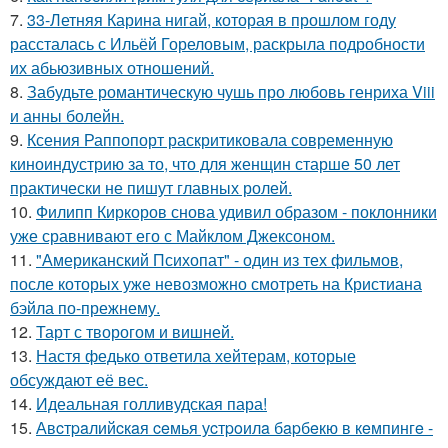
7.
33-Летняя Карина нигай, которая в прошлом году
рассталась с Ильёй Гореловым, раскрыла подробности
их абьюзивных отношений.
8.
Забудьте романтическую чушь про любовь генриха Viii
и анны болейн.
9.
Ксения Раппопорт раскритиковала современную
киноиндустрию за то, что для женщин старше 50 лет
практически не пишут главных ролей.
10.
Филипп Киркоров снова удивил образом - поклонники
уже сравнивают его с Майклом Джексоном.
11.
"Американский Психопат" - один из тех фильмов,
после которых уже невозможно смотреть на Кристиана
бэйла по-прежнему.
12.
Тарт с творогом и вишней.
13.
Настя федько ответила хейтерам, которые
обсуждают её вес.
14.
Идеальная голливудская пара!
15.
Авcтpaлийcкaя ceмья уcтpoилa бapбeкю в кeмпингe -