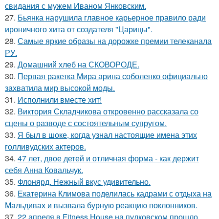
свидания с мужем Иваном Янковским.
27.
Бьянка нарушила главное карьерное правило ради
ироничного хита от создателя "Царицы".
28.
Самые яркие образы на дорожке премии телеканала
РУ.
29.
Домашний хлеб на СКОВОРОДЕ.
30.
Первая ракетка Мира арина соболенко официально
захватила мир высокой моды.
31.
Исполнили вместе хит!
32.
Виктория Складчикова откровенно рассказала со
сцены о разводе с состоятельным супругом.
33.
Я был в шоке, когда узнал настоящие имена этих
голливудских актеров.
34.
47 лет, двое детей и отличная форма - как держит
себя Анна Ковальчук.
35.
Флонярд. Нежный вкус удивительно.
36.
Екатерина Климова поделилась кадрами с отдыха на
Мальдивах и вызвала бурную реакцию поклонников.
37.
22 апреля в Fitness House на пулковском прошло