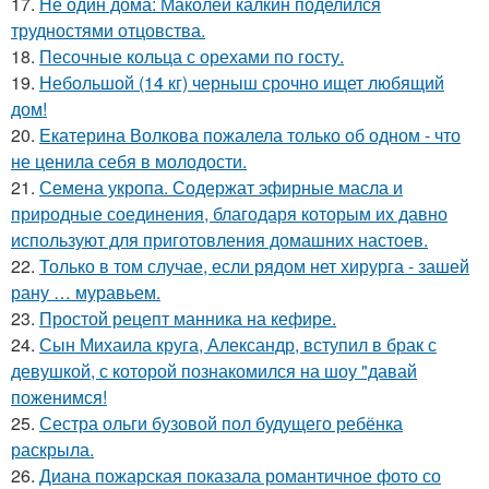
17.
Не один дома: Маколей калкин поделился
трудностями отцовства.
18.
Песочные кольца с орехами по госту.
19.
Небольшой (14 кг) черныш срочно ищет любящий
дом!
20.
Екатерина Волкова пожалела только об одном - что
не ценила себя в молодости.
21.
Семена укропа. Содержат эфирные масла и
природные соединения, благодаря которым их давно
используют для приготовления домашних настоев.
22.
Только в том случае, если рядом нет хирурга - зашей
рану … муравьем.
23.
Простой рецепт манника на кефире.
24.
Сын Михаила круга, Александр, вступил в брак с
девушкой, с которой познакомился на шоу "давай
поженимся!
25.
Сестра ольги бузовой пол будущего ребёнка
раскрыла.
26.
Диана пожарская показала романтичное фото со