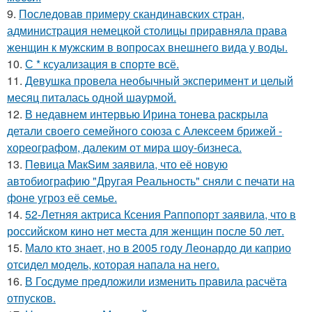
9.
Последовав примеру скандинавских стран,
администрация немецкой столицы приравняла права
женщин к мужским в вопросах внешнего вида у воды.
10.
С * ксуализация в спорте всё.
11.
Девушка провела необычный эксперимент и целый
месяц питалась одной шаурмой.
12.
В недавнем интервью Ирина тонева раскрыла
детали своего семейного союза с Алексеем брижей -
хореографом, далеким от мира шоу-бизнеса.
13.
Пeвица MакSим заявила, что её новую
автобиографию "Другая Реальность" сняли с печати на
фоне угроз её семье.
14.
52-Летняя актриса Ксения Раппопорт заявила, что в
российском кино нет места для женщин после 50 лет.
15.
Мало кто знает, но в 2005 году Леонардо ди каприо
отсидел модель, которая напала на него.
16.
В Госдуме пpeдложили изменить пpaвила расчёта
отпусков.