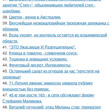
занятие "Степ+", объединившее любителей степ -
аэробики.
38.
Цветок - венок в Австралии.
39.
Вкуснейшая низкокалорийная творожная запеканка с
яблоком.
40.
Вода уходит, но контроль остаётся во владимирской
области.
41.
"ЭТО Ужасающе И Разрушительно".
42.
Курица в томатно - сливочном соусе.
43.
Тушенка в домашних условиях.
44.
Фруктовый десерт. Ингредиенты:
45.
Остренький салат из огурцов за час "хрустите нa
здоровье!
46.
71-Летняя дженис дикинсон удивила публику
внешностью без прикрас.
47.
45 кг при росте 163 - в сети обсуждают форму
Стефания Маликова.
48.
Виталий гогунский, отец Миланы стар, прекратил