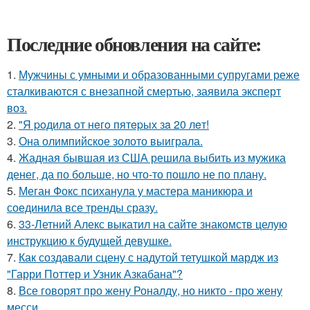
Последние обновления на сайте:
1.
Мужчины с умными и образованными супругами реже
сталкиваются с внезапной смертью, заявила эксперт
воз.
2.
"Я poдилa oт нeгo пятepых зa 20 лeт!
3.
Она олимпийское золото выиграла.
4.
Жадная бывшая из США решила выбить из мужика
денег, да по больше, но что-то пошло не по плану.
5.
Меган Фокс психанула у мастера маникюра и
соединила все тренды сразу.
6.
33-Летний Алекс выкатил на сайте знакомств целую
инструкцию к будущей девушке.
7.
Как создавали сцену с надутой тетушкой мардж из
"Гарри Поттер и Узник Азкабана"?
8.
Все говорят про жену Роналду, но никто - про жену
месси.