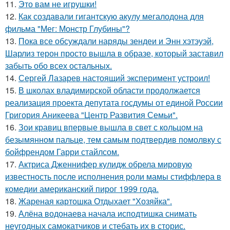
11.
Это вам не игрушки!
12.
Как создавали гигантскую акулу мегалодона для
фильма "Мег: Монстр Глубины"?
13.
Пока все обсуждали наряды зендеи и Энн хэтэуэй,
Шарлиз терон просто вышла в образе, который заставил
забыть обо всех остальных.
14.
Сергей Лазарев настоящий эксперимент устроил!
15.
В школах владимирской области продолжается
реализация проекта депутата госдумы от единой России
Григория Аникеева "Центр Развития Семьи".
16.
Зои кравиц впервые вышла в свет с кольцом на
безымянном пальце, тем самым подтвердив помолвку с
бойфрендом Гарри стайлсом.
17.
Актриса Дженнифер кулидж обрела мировую
известность после исполнения роли мамы стиффлера в
комедии американский пирог 1999 года.
18.
Жареная картошка Отдыхает "Хозяйка".
19.
Алёна водонаева начала исподтишка снимать
неугодных самокатчиков и стебать их в сторис.