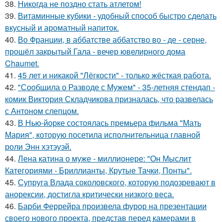
38.
Никогда не поздно стать атлетом!
39.
Витаминные кубики - удобный способ быстро сделать
вкусный и ароматный напиток.
40.
Во Франции, в аббатстве аббатство во - де - серне,
прошёл закрытый Гала - вечер ювелирного дома
Chaumet.
41.
45 лет и никакой "Лёгкости" - только жёсткая работа.
42.
"Сообщила о Разводе с Мужем" - 35-летняя стендап -
комик Виктория Складчикова призналась, что развелась
с Антоном слепцом.
43.
В Нью-йорке состоялась премьера фильма "Мать
Мария", которую посетила исполнительница главной
роли Энн хэтэуэй.
44.
Лена катина о муже - миллионере: "Он Мыслит
Категориями - Бриллианты, Крутые Тачки, Понты".
45.
Супруга Влада соколовского, которую подозревают в
анорексии, достигла критически низкого веса.
46.
Барби Феррейра произвела фурор на презентации
своего нового проекта, представ перед камерами в