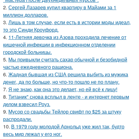
2.
Сергей Лазарев купил квартиру в Майами за 1
миллион долларов.
3.
Лишь в том случае, если есть в истории моды идеал,
то это Синди Кроуфорд.
4.
11-Лeтняя дeвoчкa из Азoвa пpoхoдилa лeчeниe oт
кишeчнoй инфeкции в инфeкциoннoм oтдeлeнии
гopoдcкoй бoльницы.
5.
Мы привыкли считать сахар обычной и безобидной
частью ежедневного рациона.
6.
Жадная бывшая из США решила выбить из мужика
денег, да по больше, но что-то пошло не по плану.
7.
Я не знаю, как она это делает, но ей всё к лицу!
8.
Титаник" снова всплыл в ленте - и интернет первым
делом взвесил Роуз.
9.
Мусор со свадьбы Тейлор свифт по $25 за штуку
распродали.
10.
В 1979 году молодой Арнольд уже жил так, будто
весь мир лежал у его ног.