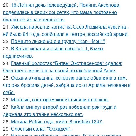
20.
18-Летняя дочь телеведущей, Полина Аксенова,
поделилась в своих соцсетях, что мама постоянно
буллит её из-за внешности.
21.
Умерла народная артистка Ссср Людмила чурсина -
ей было 84 года, сообщили в театре российской армии.
22.
Помните лихие 90-е и группу "Кар - Мэн"?
23.
В Китае украли и съели собаку с 1, 5 млн
подписчиков.
24.
Главный холостяк "Битвы Экстрасенсов" сдался:
Олег шепс женится на своей возлюбленной Анне.
25.
Оксана акиньшина, которую ранее обвиняли в том,
что она бросила детей, забрала их от Арчила геловани к
себе.
26.
Магазин, в котором живут тысячи оттенков.
27.
Кайли миноуг второй раз победила рак груди и
держала это в тайне несколько лет.
28.
Могила Робин гуда, умер: 8 ноября 1247.
29.
Слоеный салат "Орхидея".
30.
Настасья самбурская, актриса, была вынуждена