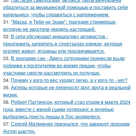
обратиться за медицинской помощью и поставить себе
капельницу, чтобы справиться с напряжением.
31.
"Маска, я Тебя не Знаю": трагедия стримерши,
которую не захотели увидеть настоящей.
32.
В сети обсуждают инициативу активистов -
предложить запретить в спортзалах одежду, которая
оголяет живот, ягодицы или просвечивается.
33.
В зоопарке сан - Диего сотрудники поднесли выдр
поближе к посетителям во время лекции, чтобы
участники смогли рассмотреть их получше.
34.
Почему у кого-то вес уходит легко, а у кого-то - нет?
35.
Актеры которые не переносят друг друга в реальной
жизни.
36.
Роберт Паттинсон, который стал отцом в марте 2024
года, вместе с женой сьюки уотерхаус и дочерью
выбрались поесть пиццы в Лос-анджелесе.
37.
Сергей Матвиенко признался, что завидует доходам
Антон шастун.