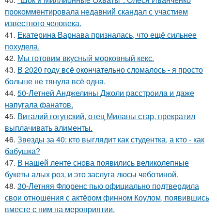
прокомментировала недавний скандал с участием
известного человека.
41.
Екатерина Варнава призналась, что ещё сильнее
похудела.
42.
Мы готовим вкусный морковный кекс.
43.
В 2020 году всё окончательно сломалось - я просто
больше не тянула всё одна.
44.
50-Летней Анджелины Джоли расстроила и даже
напугала фанатов.
45.
Виталий гогунский, отец Миланы стар, прекратил
выплачивать алименты.
46.
Звезды за 40: кто выглядит как студентка, а кто - как
бабушка?
47.
В нашей ленте снова появились великолепные
букеты алых роз, и это заслуга люсы чеботиной.
48.
30-Летняя Флоренс пью официально подтвердила
свои отношения с актёром финном Коулом, появившись
вместе с ним на мероприятии.