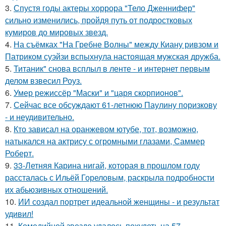
3.
Спустя годы актеры хоррора "Тело Дженнифер"
сильно изменились, пройдя путь от подростковых
кумиров до мировых звезд.
4.
На съёмках "На Гребне Волны" между Киану ривзом и
Патриком суэйзи вспыхнула настоящая мужская дружба.
5.
Титаник" снова всплыл в ленте - и интернет первым
делом взвесил Роуз.
6.
Умер режиссёр "Маски" и "царя скорпионов".
7.
Сейчас все обсуждают 61-летнюю Паулину поризкову
- и неудивительно.
8.
Кто зависал на оранжевом ютубе, тот, возможно,
натыкался на актрису с огромными глазами, Саммер
Роберт.
9.
33-Летняя Карина нигай, которая в прошлом году
рассталась с Ильёй Гореловым, раскрыла подробности
их абьюзивных отношений.
10.
ИИ создал портрет идеальной женщины - и результат
удивил!
11.
Комедийной звезде удалось похудеть на 57