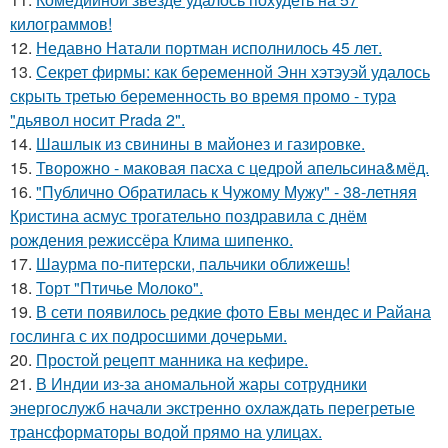
килограммов!
12.
Недавно Натали портман исполнилось 45 лет.
13.
Секрет фирмы: как беременной Энн хэтэуэй удалось
скрыть третью беременность во время промо - тура
"дьявол носит Prada 2".
14.
Шашлык из свинины в майонез и газировке.
15.
Творожно - маковая пасха с цедрой апельсина&мёд.
16.
"Публично Обратилась к Чужому Мужу" - 38-летняя
Кристина асмус трогательно поздравила с днём
рождения режиссёра Клима шипенко.
17.
Шаурма по-питерски, пальчики оближешь!
18.
Торт "Птичье Молоко".
19.
В сети появилось редкие фото Евы мендес и Райана
гослинга с их подросшими дочерьми.
20.
Простой рецепт манника на кефире.
21.
В Индии из-за аномальной жары сотрудники
энергослужб начали экстренно охлаждать перегретые
трансформаторы водой прямо на улицах.