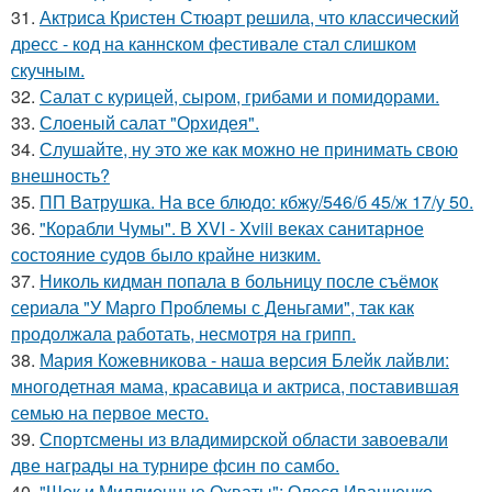
31.
Актриса Кристен Стюарт решила, что классический
дресс - код на каннском фестивале стал слишком
скучным.
32.
Салат с курицей, сыром, грибами и помидорами.
33.
Слоеный салат "Орхидея".
34.
Слушайте, ну это же как можно не принимать свою
внешность?
35.
ПП Ватрушка. На все блюдо: кбжу/546/б 45/ж 17/у 50.
36.
"Корабли Чумы". В XVI - Xviii веках санитарное
состояние судов было крайне низким.
37.
Николь кидман попала в больницу после съёмок
сериала "У Марго Проблемы с Деньгами", так как
продолжала работать, несмотря на грипп.
38.
Мария Кожевникова - наша версия Блейк лайвли:
многодетная мама, красавица и актриса, поставившая
семью на первое место.
39.
Спортсмены из владимирской области завоевали
две награды на турнире фсин по самбо.
40.
"Шок и Миллионные Охваты": Олеся Иванченко