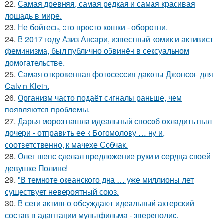
22.
Самая древняя, самая редкая и самая красивая
лошадь в мире.
23.
Не бойтесь, это просто кошки - оборотни.
24.
В 2017 году Азиз Ансари, известный комик и активист
феминизма, был публично обвинён в сексуальном
домогательстве.
25.
Самая откровенная фотосессия дакоты Джонсон для
Calvin Klein.
26.
Организм часто подаёт сигналы раньше, чем
появляются проблемы.
27.
Дарья мороз нашла идеальный способ охладить пыл
дочери - отправить ее к Богомолову … ну и,
соответственно, к мачехе Собчак.
28.
Олег шепс сделал предложение руки и сердца своей
девушке Полине!
29.
"В темноте океанского дна … уже миллионы лет
существует невероятный союз.
30.
В сети активно обсуждают идеальный актерский
состав в адаптации мультфильма - звереполис.