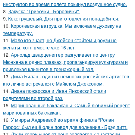
инструктор во время полёта покинул воздушное судно.
8.
Закуска "Грибочки - Боровички".
9.
Кекс грушевый. Для приготовления понадобится:
10.
Королевская ватрушка. Мы включаем духовку на
температуру.
11.
Мало кто знает, но Джейсон стэйтем и роузи не
женаты, хотя вместе уже 16 лет.
12.
Арнольд шварценеггер разгуливает по центру
Мюнхена в одних плавках, пропагандируя культуризм и
привлекая клиентов в тренажерный зал.
13.
Дима Билан - один из немногих российских артистов,
кто лично встречался с Майклом Джексоном.
14.
Диана пожарская и Иван Янковский стали
родителями во второй раз.
15.
Маринованные баклажаны. Самый любимый рецепт
маринованных баклажан.
16.
У мирры Андреевой во время финала "Ролан
Гаррос" был ещё один повод для волнения - Брэд питт.
17.
Джим керри ушел от рене зеллвегер к анастасии