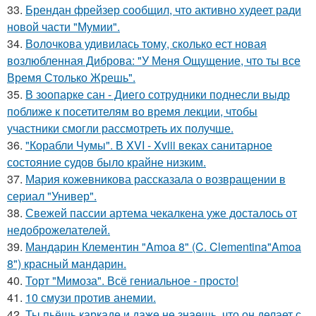
33.
Брендан фрейзер сообщил, что активно худеет ради
новой части "Мумии".
34.
Волочкова удивилась тому, сколько ест новая
возлюбленная Диброва: "У Меня Ощущение, что ты все
Время Столько Жрешь".
35.
В зоопарке сан - Диего сотрудники поднесли выдр
поближе к посетителям во время лекции, чтобы
участники смогли рассмотреть их получше.
36.
"Корабли Чумы". В XVI - Xviii веках санитарное
состояние судов было крайне низким.
37.
Мария кожевникова рассказала о возвращении в
сериал "Универ".
38.
Свежей пассии артема чекалкена уже досталось от
недоброжелателей.
39.
Мандарин Клементин "Amoa 8" (C. Clementina"Amoa
8") красный мандарин.
40.
Торт "Мимоза". Всё гениальное - просто!
41.
10 смузи против анемии.
42.
Ты пьёшь каркаде и даже не знаешь, что он делает с