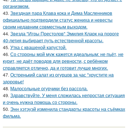
организмом.
43.
Звездная пара Клава кока и Дима Масленников
официально подтвердили статус жениха и невесты
своим недавним совместным выходом.
44.
Звезда "Игры Престолов" Эмилия Кларк на пороге
40-летия выбирает путь естественной красоты.
45.
Утка с квашеной капустой.
46.
Со стороны мой муж кажется идеальным: не пьёт, не
курит, не даёт поводов для ревности, с ребёнком
справляется отлично, да и готовит лучше многих.
47.
Остренький салат из огурцов за час "хрустите нa
здоровье!
48.
Малосольные огурчики без рассола.
49.
Здравствуйте. У меня сложилась непростая ситуация
и очень нужна помощь со стороны.
50.
Энн хэтэуэй изменила стандарты красоты на съёмках
фильма.