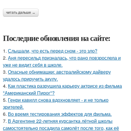
читать дальше →
Последние обновления на сайте:
1.
Слышали, что есть перед сном - это зло?
2.
Аня пересильд призналась, что рано повзрослела и
уже не видит себя в школе.
3.
Опасные обнимашки: австралийскому дайверу
удалось приручить акулу.
4.
Как пластика разрушила карьеру актрисе из фильма
"Американский Пирог"?
5.
Генри кавилл снова вдохновляет - и не только
зрителей.
6.
Во время тестирования эффектов для фильма.
7.
В Аргентине 22-летняя курсантка лётной школы
самостоятельно посадила самолёт после того, как её