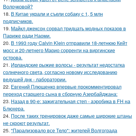
Волочковой?
18.
В Китае украли и съели собаку с 1, 5 млн
подписчиков.
19.
Майкл джексон сорвал тридцать модных показов в
Париже ради Наоми.
20.
В 1993 году Calvin Klein отправили 18-летнюю Кейт
мосс и 20-летнего Марио сорренти на виргинские
острова.
21.
Ирландские рыжие волосы - результат недостатка
солнечного света, согласно новому исследованию
ведущей днк - лаборатории.
22.
Евгений Плющенко впервые прокомментировал
переход старшего сына в сборную Азербайджана:
23.
Назад в 90-е: зажигательная степ - аэробика в FH на
Блюхера.
24.
После таких тренировок даже самые широкие штаны
не скроют результат.
25.
"Пapализовало все Тело": жителей Волгограда