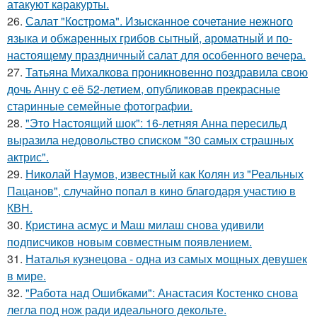
атакуют каракурты.
26.
Салат "Кострома". Изысканное сочетание нежного
языка и обжаренных грибов сытный, ароматный и по-
настоящему праздничный салат для особенного вечера.
27.
Татьяна Михалкова проникновенно поздравила свою
дочь Анну с её 52-летием, опубликовав прекрасные
старинные семейные фотографии.
28.
"Это Настоящий шок": 16-летняя Анна пересильд
выразила недовольство списком "30 самых страшных
актрис".
29.
Николай Наумов, известный как Колян из "Реальных
Пацанов", случайно попал в кино благодаря участию в
КВН.
30.
Кристина асмус и Маш милаш снова удивили
подписчиков новым совместным появлением.
31.
Наталья кузнецова - одна из самых мощных девушек
в мире.
32.
"Работа над Ошибками": Анастасия Костенко снова
легла под нож ради идеального декольте.