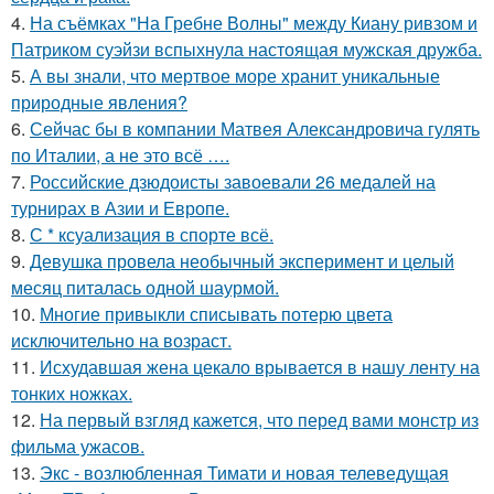
4.
На съёмках "На Гребне Волны" между Киану ривзом и
Патриком суэйзи вспыхнула настоящая мужская дружба.
5.
А вы знали, что мертвое море хранит уникальные
природные явления?
6.
Сейчас бы в компании Матвея Александровича гулять
по Италии, а не это всё ….
7.
Российские дзюдоисты завоевали 26 медалей на
турнирах в Азии и Европе.
8.
С * ксуализация в спорте всё.
9.
Девушка провела необычный эксперимент и целый
месяц питалась одной шаурмой.
10.
Многие привыкли списывать потерю цвета
исключительно на возраст.
11.
Исхудавшая жена цекало врывается в нашу ленту на
тонких ножках.
12.
На первый взгляд кажется, что перед вами монстр из
фильма ужасов.
13.
Экс - возлюбленная Тимати и новая телеведущая