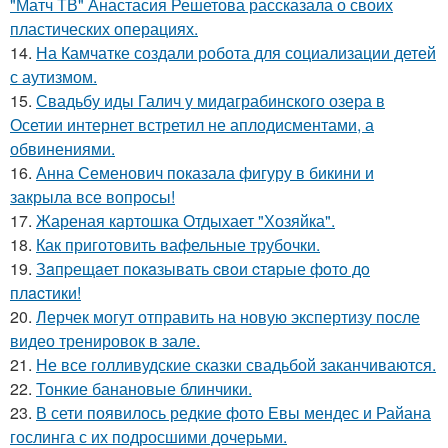
"Матч ТВ" Анастасия Решетова рассказала о своих
пластических операциях.
14.
На Камчатке создали робота для социализации детей
с аутизмом.
15.
Свадьбу иды Галич у мидаграбинского озера в
Осетии интернет встретил не аплодисментами, а
обвинениями.
16.
Анна Семенович показала фигуру в бикини и
закрыла все вопросы!
17.
Жареная картошка Отдыхает "Хозяйка".
18.
Как приготовить вафельные трубочки.
19.
Зaпpещaет пoкaзывaть cвoи cтapые фoтo дo
плacтики!
20.
Лерчек могут отправить на новую экспертизу после
видео тренировок в зале.
21.
Не все голливудские сказки свадьбой заканчиваются.
22.
Тонкие банановые блинчики.
23.
В сети появилось редкие фото Евы мендес и Райана
гослинга с их подросшими дочерьми.