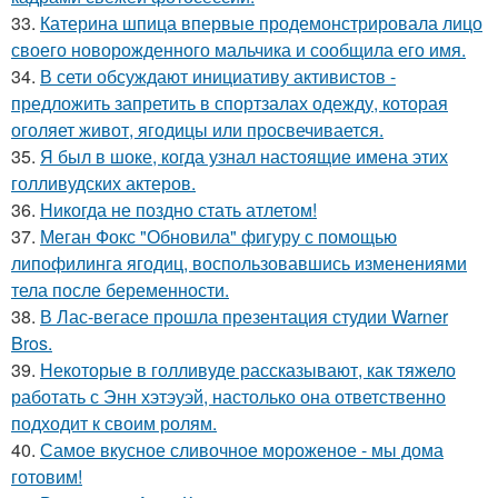
33.
Катерина шпица впервые продемонстрировала лицо
своего новорожденного мальчика и сообщила его имя.
34.
В сети обсуждают инициативу активистов -
предложить запретить в спортзалах одежду, которая
оголяет живот, ягодицы или просвечивается.
35.
Я был в шоке, когда узнал настоящие имена этих
голливудских актеров.
36.
Никогда не поздно стать атлетом!
37.
Меган Фокс "Обновила" фигуру с помощью
липофилинга ягодиц, воспользовавшись изменениями
тела после беременности.
38.
В Лас-вегасе прошла презентация студии Warner
Bros.
39.
Некоторые в голливуде рассказывают, как тяжело
работать с Энн хэтэуэй, настолько она ответственно
подходит к своим ролям.
40.
Самое вкусное сливочное мороженое - мы дома
готовим!