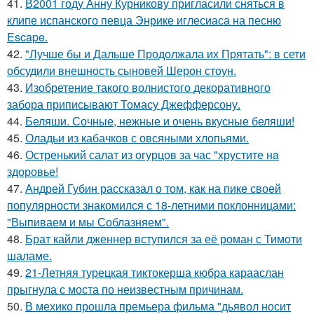
41.
В2001 году Анну Курникову пригласили сняться в
клипе испанского певца Энрике иглесиаса на песню
Escape.
42.
"Лучше бы и Дальше Продолжала их Прятать": в сети
обсудили внешность сыновей Шерон стоун.
43.
Изобретение такого волнистого декоративного
забора приписывают Томасу Джефферсону.
44.
Беляши. Сочные, нежные и очень вкусные беляши!
45.
Оладьи из кабачков с овсяными хлопьями.
46.
Остренький салат из огурцов за час "хрустите нa
здоровье!
47.
Андрей Губин рассказал о том, как на пике своей
популярности знакомился с 18-летними поклонницами:
"Выпиваем и мы Соблазняем".
48.
Брат кайли дженнер вступился за её роман с Тимоти
шаламе.
49.
21-Летняя турецкая тиктокерша кюбра карааслан
прыгнула с моста по неизвестным причинам.
50.
В мехико прошла премьера фильма "дьявол носит