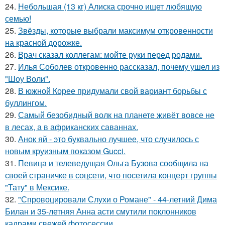
24.
Небольшая (13 кг) Алиска срочно ищет любящую
семью!
25.
Звёзды, которые выбрали максимум откровенности
на красной дорожке.
26.
Врач сказал коллегам: мойте руки перед родами.
27.
Илья Соболев откровенно рассказал, почему ушел из
"Шоу Воли".
28.
В южной Корее придумали свой вариант борьбы с
буллингом.
29.
Самый безобидный волк на планете живёт вовсе не
в лесах, а в африканских саваннах.
30.
Анок яй - это буквально лучшее, что случилось с
новым круизным показом Gucci.
31.
Певица и телеведущая Ольга Бузова сообщила на
своей страничке в соцсети, что посетила концерт группы
"Тату" в Мексике.
32.
"Спровоцировали Слухи о Романе" - 44-летний Дима
Билан и 35-летняя Анна асти смутили поклонников
кадрами свежей фотосессии.