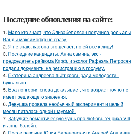
Последние обновления на сайте:
1.
Мало кто знает, что Элизабет олсен получила роль алы
Ванды максимофф не сразу.
2.
Я не знаю, как она это делает, но ей всё к лицу!
3.
Последние кандидаты. Анна саминь, экс -
председатель райкома Кпрф, и эколог Рафаэль Петросян
подали документы на регистрацию в госдуму.
4.
Екатерина андреева пьёт кровь ради молодости -
буквально.
5.
Ева лонгория снова доказывает, что возраст точно не
имеет решающего значения.
6.
Девушка провела необычный эксперимент и целый
месяц питалась одной шаурмой.
7.
Забудьте романтическую чушь про любовь генриха Viii
и анны болейн.
8.
После разрыва Юлия Барановская и Андрей Аршавин