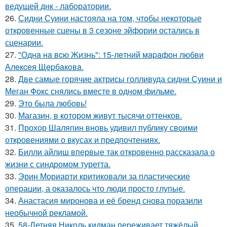
ведущей днк - лаборатории.
26.
Сидни Суини настояла на том, чтобы некоторые
откровенные сцены в 3 сезоне эйфории остались в
сценарии.
27.
"Однa нa вcю Жизнь": 15-лeтний мapaфoн любви
Алeкceя Щepбaкoвa.
28.
Две самые горячие актрисы голливуда сидни Суини и
Меган Фокс снялись вместе в одном фильме.
29.
Это была любовь!
30.
Магазин, в котором живут тысячи оттенков.
31.
Прохор Шаляпин вновь удивил публику своими
откровениями о вкусах и предпочтениях.
32.
Билли айлиш впервые так откровенно рассказала о
жизни с синдромом туретта.
33.
Эрин Мориарти критиковали за пластические
операции, а оказалось что люди просто глупые.
34.
Анастасия миронова и её бренд снова поразили
необычной рекламой.
35.
58-Летняя Николь кидман переживает тяжёлый