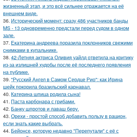
жизненный этап, и это всё сильнее отражается на её
внешнем виде.
36.
Исторический момент: сразу 486 участников банды
MS - 13 одновременно предстали перед судом в одном
зале.
37.
Екатерина андреева поразила поклонников свежими
снимками в купальнике.
38.
42-Летняя актриса Оливия уайлд ответила на критику
из-за излишней худобы после её последнего появления
на публике.
39.
"Русский Ангел в Самом Сердце Рио": как Ирина
шейк покорила бразильский карнавал.
40.
Катерина шпица родила сына!
41.
Паста карбонара с грибами.
42.
Банку шпротов и лаваш беру.
43.
Орехи - простой способ добавить пользу в рацион,
если знать какие выбрать.
44.
Бейонсе, которую недавно "Перепутали" с её с