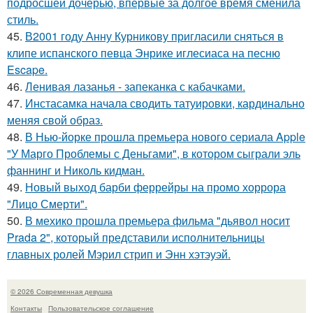
подросшей дочерью, впервые за долгое время сменила
стиль.
45.
В2001 году Анну Курникову пригласили сняться в
клипе испанского певца Энрике иглесиаса на песню
Escape.
46.
Ленивая лазанья - запеканка с кабачками.
47.
Инстасамка начала сводить татуировки, кардинально
меняя свой образ.
48.
В Нью-йорке прошла премьера нового сериала Apple
"У Марго Проблемы с Деньгами", в котором сыграли эль
фаннинг и Николь кидман.
49.
Новый выход барби феррейры на промо хоррора
"Лицо Смерти".
50.
В мехико прошла премьера фильма "дьявол носит
Prada 2", который представили исполнительницы
главных ролей Мэрил стрип и Энн хэтэуэй.
© 2026 Современная девушка
Контакты
Пользовательское соглашение