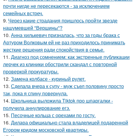
почти нигде не пересекаются - за исключением
семейных встреч.
9.
Через какие страдания пришлось пройти звезде
нашумевшей "Вершины"?
10.
Анна хилькевич призналась, что за годы брака с
Артуром Волковым ей не раз приходилось принимать
жесткие решения ради спокойствия в семье.
11.
Диагноз под сомнением: как экстренные публикации
лерчек из клиники обострили скандал с повторной
проверкой прокуратуры.
12.
Замена колбасе - куриный рулет.
13.
Сделала вчера к супу - муж съел половину просто
так, пока я спину повернула.
14.
Школьница выложила Tiktok про шпаргалки -
получила аннулирование егэ.
15.
Песочные кольца с орехами по госту.
16.
Дилара официально стала владелицей подаренной
Егором кридом московской квартиры.