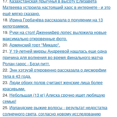
17.
Казахстанская прыгунья в высоту Елизавета
Матвеева устроила настоящий хаос в интернете - и это
ещё мягко сказано.
18.
Ирина Горбачёва рассказала о похудении на 13
килограммов.
19.
Руки на стол! Дженнифер лопес выложила новые
максимально откровенные фото.
20.
Армянский торт "Микадо".
21.
У 19-летней мирры Андреевой нашлась еще одна
причина для волнения во время финального матча
Ролан гарос - Брэд питт.
22.
Энн хэтэуэй откровенно рассказала о дисморфии
тела в 43 года.
23.
Люди обоих полов считают женские лица более
красивыми.
24.
Небольшая (13 кг) Алиска срочно ищет любящую
семью!
25.
Ирландские рыжие волосы - результат недостатка
солнечного света, согласно новому исследованию