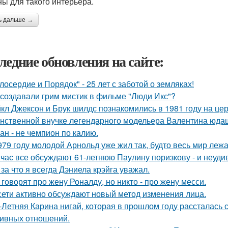
ны для такого интерьера.
ь дальше →
ледние обновления на сайте:
лосердие и Порядок" - 25 лет с заботой о земляках!
 создавали грим мистик в фильме "Люди Икс"?
кл Джексон и Брук шилдс познакомились в 1981 году на це
нственной внучке легендарного модельера Валентина юдаш
ан - не чемпион по калию.
979 году молодой Арнольд уже жил так, будто весь мир лежал
час все обсуждают 61-летнюю Паулину поризкову - и неуди
 за что я всегда Дэниела крэйга уважал.
 говорят про жену Роналду, но никто - про жену месси.
сети активно обсуждают новый метод изменения лица.
-Летняя Карина нигай, которая в прошлом году рассталась
ивных отношений.