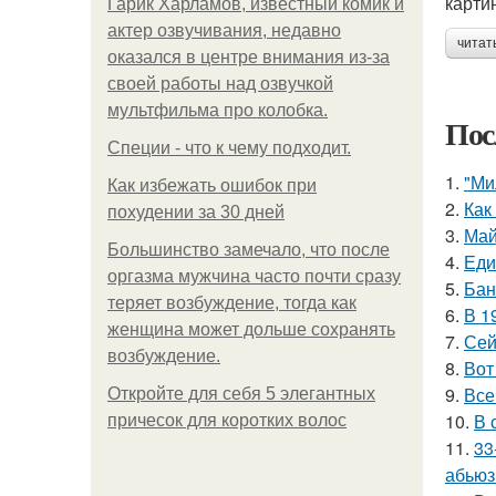
карти
Гарик Харламов, известный комик и
актер озвучивания, недавно
читат
оказался в центре внимания из-за
своей работы над озвучкой
мультфильма про колобка.
Пос
Специи - что к чему подходит.
1.
"Ми
Как избежать ошибок при
2.
Как
похудении за 30 дней
3.
Май
Большинство замечало, что после
4.
Еди
оргазма мужчина часто почти сразу
5.
Бан
теряет возбуждение, тогда как
6.
В 1
женщина может дольше сохранять
7.
Сей
возбуждение.
8.
Вот
9.
Все
Откройте для себя 5 элегантных
10.
В 
причесок для коротких волос
11.
33
абьюз