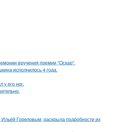
ремонии вручения премии "Оскар".
кина исполнилось 4 года.
 у его ног.
вительно.
 с Ильёй Гореловым, раскрыла подробности их