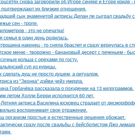
соцсетях снова заговорили об Игоре синяке и Егоре криде - 
 подтверждают их близкие отношения.
адший сын знаменитой актрисы Дилан ли сыграл свадьбу с
ежье сен - тропе.
километров - это не опечатка!
я семья в один день родилась.
трошина наконец - то сняла браслет и сразу вернулась в сто
тское меню - творожно - банановый десерт с печеньем - быс
сочные кольца с орехами по госту.
альянский суп из курицы.
к сделать душ не просто душем, а ритуалом.
триса из "Звонка" дэйви чейз умерла.
ина Горбачёва рассказала о похудении на 13 килограммов.
им летом Холли Берри исполнится 60 лет.
-Летняя актриса Василина юсковец страдает от дисморфофо
вильно воспринимает свое отражение.
ш организм простые и естественные решения обожает.
актически сразу после свадьбы с бейсболистом Джо димад
тами.