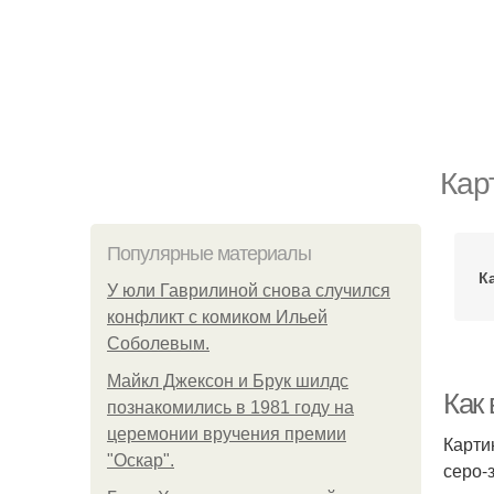
Кар
Популярные материалы
К
У юли Гаврилиной снова случился
конфликт с комиком Ильей
Соболевым.
Майкл Джексон и Брук шилдс
Как
познакомились в 1981 году на
церемонии вручения премии
Карти
"Оскар".
серо-