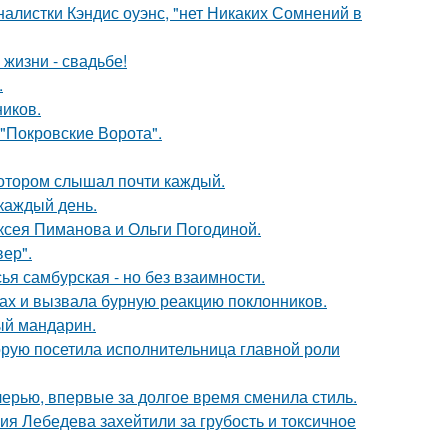
алистки Кэндис оуэнс, "нет Никаких Сомнений в
 жизни - свадьбе!
.
ников.
 "Покровские Ворота".
котором слышал почти каждый.
 каждый день.
ксея Пиманова и Ольги Погодиной.
ер".
я самбурская - но без взаимности.
ах и вызвала бурную реакцию поклонников.
ый мандарин.
орую посетила исполнительница главной роли
черью, впервые за долгое время сменила стиль.
я Лебедева захейтили за грубость и токсичное