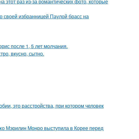
на этот раз из-за романтических фото, которые
о своей избранницей Паулой брасс на
рис после 1, 5 лет молчания.
тро, вкусно, сытно.
бии, это расстройства, при котором человек
жо Мэрилин Монро выступила в Корее перед