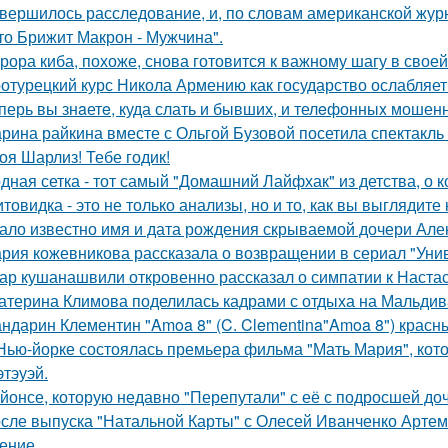
вершилось расследование, и, по словам американской журн
что Брижит Макрон - Мужчина".
рора киба, похоже, снова готовится к важному шагу в своей
отурецкий курс Никола Армению как государство ослабляет
перь вы знaетe, куда слать и бывших, и телeфонныx мошен
рина райкина вместе с Ольгой Бузовой посетила спектакль
оя Шарлиз! Тебе годик!
дная сетка - тот самый "Домашний Лайфхак" из детства, о 
товидка - это не только анализы, но и то, как вы выглядите
ало известно имя и дата рождения скрываемой дочери Але
рия кожевникова рассказала о возвращении в сериал "Унив
ар кушанашвили откровенно рассказал о симпатии к Настась
атерина Климова поделилась кадрами с отдыха на Мальдив
ндарин Клементин "Amoa 8" (C. Clementina"Amoa 8") красн
Нью-йорке состоялась премьера фильма "Мать Мария", кот
этэуэй.
йонсе, которую недавно "Перепутали" с её с подросшей до
сле выпуска "Натальной Карты" с Олесей Иванченко Артеми
ение.