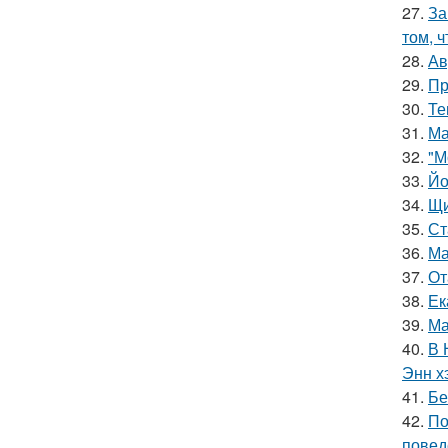
27.
За
том, 
28.
Ав
29.
Пр
30.
Те
31.
Ма
32.
"М
33.
Йо
34.
Щи
35.
Ст
36.
Ма
37.
От
38.
Ек
39.
Ма
40.
В 
Энн х
41.
Бе
42.
По
повед