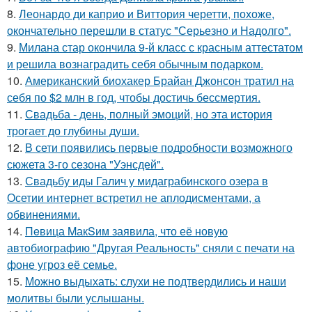
8.
Леонардо ди каприо и Виттория черетти, похоже,
окончательно перешли в статус "Серьезно и Надолго".
9.
Милана стар окончила 9-й класс с красным аттестатом
и решила вознаградить себя обычным подарком.
10.
Американский биохакер Брайан Джонсон тратил на
себя по $2 млн в год, чтобы достичь бессмертия.
11.
Свадьба - день, полный эмоций, но эта история
трогает до глубины души.
12.
В сети появились первые подробности возможного
сюжета 3-го сезона "Уэнсдей".
13.
Свадьбу иды Галич у мидаграбинского озера в
Осетии интернет встретил не аплодисментами, а
обвинениями.
14.
Пeвица MакSим заявила, что её новую
автобиографию "Другая Реальность" сняли с печати на
фоне угроз её семье.
15.
Можно выдыхать: слухи не подтвердились и наши
молитвы были услышаны.