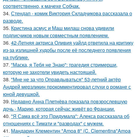
соответственно, к мачехе Собчак.
34.
Стендап - комик Виктория Складчикова рассказала о
разводе.
35.
Кристина асмус и Маш милаш снова удивили
подписчиков новым совместным появлением.
36.
42-Летняя актриса Оливия уайлд ответила на критику
из-за излишней худобы после её последнего появления
на публике.
37.
"Маска, я Тебя не Знаю": трагедия стримерши,
которую не захотели увидеть настоящей.
38.
"Мне не за что Оправдываться" 53-летний актёр
Андрей мерзликин прокомментировал слухи о романе с
юной девушкой.
39.
Недавно Анна Плетнёва показала повзрослевшую
дочь - Марию, которая сейчас живёт во Франции.
40.
"Я Сама всё это Придумала": Алекса рассказала об
отношениях с Тимати и "разводах" с мужем.
41.
Мандарин Клементин "Amoa 8" (C. Clementina"Amoa