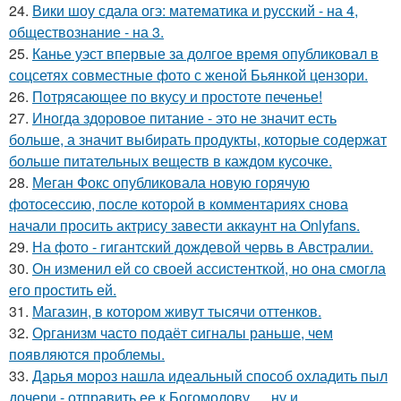
24.
Вики шоу сдала огэ: математика и русский - на 4,
обществознание - на 3.
25.
Канье уэст впервые за долгое время опубликовал в
соцсетях совместные фото с женой Бьянкой цензори.
26.
Потрясающее по вкусу и простоте печенье!
27.
Иногда здоровое питание - это не значит есть
больше, а значит выбирать продукты, которые содержат
больше питательных веществ в каждом кусочке.
28.
Меган Фокс опубликовала новую горячую
фотосессию, после которой в комментариях снова
начали просить актрису завести аккаунт на Onlyfans.
29.
На фото - гигантский дождевой червь в Австралии.
30.
Он изменил ей со своей ассистенткой, но она смогла
его простить ей.
31.
Магазин, в котором живут тысячи оттенков.
32.
Организм часто подаёт сигналы раньше, чем
появляются проблемы.
33.
Дарья мороз нашла идеальный способ охладить пыл
дочери - отправить ее к Богомолову … ну и,