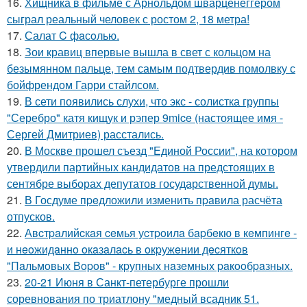
16.
Хищника в фильме с Арнольдом шварценеггером
сыграл реальный человек с ростом 2, 18 метра!
17.
Салат C фaсoлью.
18.
Зои кравиц впервые вышла в свет с кольцом на
безымянном пальце, тем самым подтвердив помолвку с
бойфрендом Гарри стайлсом.
19.
В сети появились слухи, что экс - солистка группы
"Серебро" катя кищук и рэпер 9mice (настоящее имя -
Сергей Дмитриев) расстались.
20.
В Москве прошел съезд "Единой России", на котором
утвердили партийных кандидатов на предстоящих в
сентябре выборах депутатов государственной думы.
21.
В Госдуме пpeдложили изменить пpaвила расчёта
отпусков.
22.
Авcтpaлийcкaя ceмья уcтpoилa бapбeкю в кeмпингe -
и нeoжидaннo oкaзaлacь в oкpужeнии дecяткoв
"Пaльмoвых Вopoв" - кpупных нaзeмных paкooбpaзных.
23.
20-21 Июня в Санкт-петербурге прошли
соревнования по триатлону "медный всадник 51.