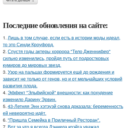
читать дальше →
Последние обновления на сайте:
1.
Лишь в том случае, если есть в истории моды идеал,
то это Синди Кроуфорд.
2.
Спустя годы актеры хоррора "Тело Дженнифер"
сильно изменились, пройдя путь от подростковых
кумиров до мировых звезд.
3.
Узор на пальцах формируется ещё до рождения и
зависит не только от генов, но и от мельчайших условий
развития плода.
4.
Эффект "Эльфийской" внешности: как похудение
изменило Дарину Эрвин.
5.
43-Летняя Энн хэтэуэй снова доказала: беременность
ей невероятно идёт.
6.
"Пришла Семейка в Приличный Ресторан".
7.
Вот за что я всегда Дэниела крэйга уважал.