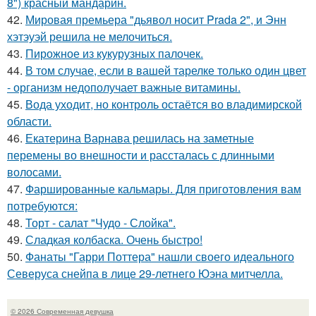
8") красный мандарин.
42.
Мировая премьера "дьявол носит Prada 2", и Энн
хэтэуэй решила не мелочиться.
43.
Пирожное из кукурузных палочек.
44.
В том случае, если в вашей тарелке только один цвет
- организм недополучает важные витамины.
45.
Вода уходит, но контроль остаётся во владимирской
области.
46.
Екатерина Варнава решилась на заметные
перемены во внешности и рассталась с длинными
волосами.
47.
Фаршированные кальмары. Для приготовления вам
потребуются:
48.
Торт - салат "Чудо - Слойка".
49.
Сладкая колбаска. Очень быстро!
50.
Фанаты "Гарри Поттера" нашли своего идеального
Северуса снейпа в лице 29-летнего Юэна митчелла.
© 2026 Современная девушка