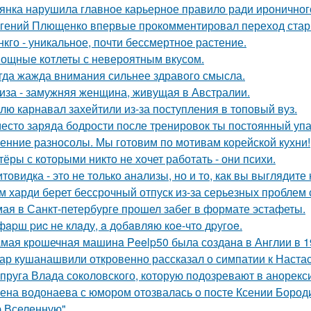
янка нарушила главное карьерное правило ради ироничного
гений Плющенко впервые прокомментировал переход стар
нкго - уникальное, почти бессмертное растение.
ощные котлеты с невероятным вкусом.
гда жажда внимания сильнее здравого смысла.
иза - замужняя женщина, живущая в Австралии.
лю карнавал захейтили из-за поступления в топовый вуз.
есто заряда бодрости после тренировок ты постоянный упа
енние разносолы. Мы готовим по мотивам корейской кухни!
тёры с которыми никто не хочет работать - они психи.
товидка - это не только анализы, но и то, как вы выглядите
м харди берет бессрочный отпуск из-за серьезных проблем 
мая в Санкт-петербурге прошел забег в формате эстафеты.
фapш pиc не клaду, a дoбaвляю кoе-чтo дpугoe.
мая крошечная машинa Peelp50 была созданa в Англии в 19
ар кушанашвили откровенно рассказал о симпатии к Настась
пруга Влада соколовского, которую подозревают в анорексии
ена водонаева с юмором отозвалась о посте Ксении Бороди
 Вселенную".