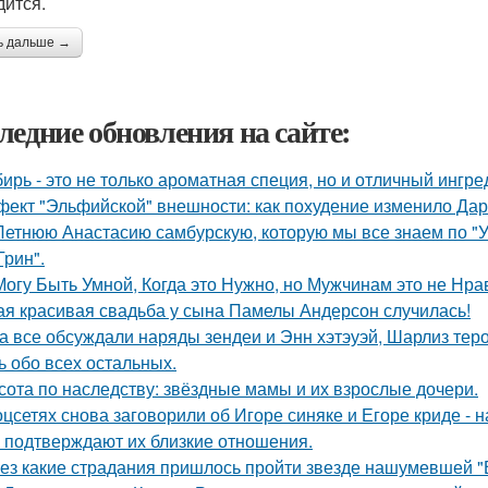
дится.
ь дальше →
ледние обновления на сайте:
ирь - это не только ароматная специя, но и отличный ингре
ект "Эльфийской" внешности: как похудение изменило Дар
Летнюю Анастасию самбурскую, которую мы все знаем по "У
Грин".
Могу Быть Умной, Когда это Нужно, но Мужчинам это не Нра
ая красивая свадьба у сына Памелы Андерсон случилась!
а все обсуждали наряды зендеи и Энн хэтэуэй, Шарлиз тер
ь обо всех остальных.
сота по наследству: звёздные мамы и их взрослые дочери.
оцсетях снова заговорили об Игоре синяке и Егоре криде - н
 подтверждают их близкие отношения.
ез какие страдания пришлось пройти звезде нашумевшей 