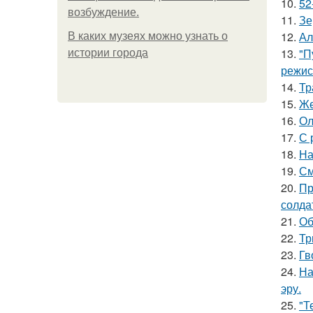
10.
52
возбуждение.
11.
Зе
12.
Ал
В каких музеях можно узнать о
13.
"П
истории города
режис
14.
Тр
15.
Же
16.
Ол
17.
С 
18.
На
19.
См
20.
Пр
солда
21.
Об
22.
Тр
23.
Гв
24.
На
эру.
25.
"Т