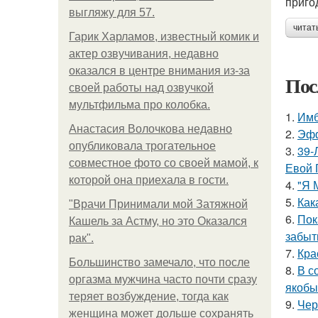
приго
выгляжу для 57.
читат
Гарик Харламов, известный комик и
актер озвучивания, недавно
оказался в центре внимания из-за
Пос
своей работы над озвучкой
мультфильма про колобка.
1.
Имб
Анастасия Волочкова недавно
2.
Эфф
опубликовала трогательное
3.
39-
совместное фото со своей мамой, к
Евой 
которой она приехала в гости.
4.
"Я 
5.
Как
"Врачи Принимали мой Затяжной
6.
Пок
Кашель за Астму, но это Оказался
забыт
рак".
7.
Кра
Большинство замечало, что после
8.
В с
оргазма мужчина часто почти сразу
якобы
теряет возбуждение, тогда как
9.
Чер
женщина может дольше сохранять