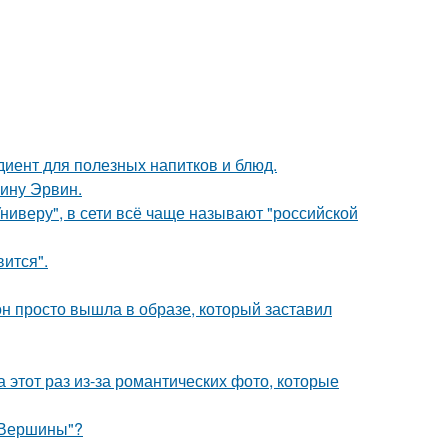
диент для полезных напитков и блюд.
ину Эрвин.
ниверу", в сети всё чаще называют "российской
вится".
он просто вышла в образе, который заставил
а этот раз из-за романтических фото, которые
"Вершины"?