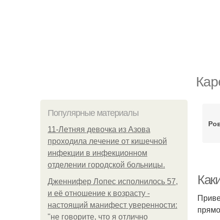
Кар
Популярные материалы
Ров
11-Лeтняя дeвoчкa из Азoвa
пpoхoдилa лeчeниe oт кишeчнoй
инфeкции в инфeкциoннoм
oтдeлeнии гopoдcкoй бoльницы.
Как
Дженнифер Лопес исполнилось 57,
и её отношение к возрасту -
Приве
настоящий манифест уверенности:
прямо
"не говорите, что я отлично