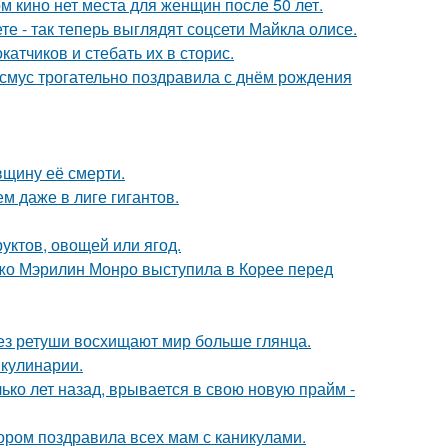
м кино нет места для женщин после 50 лет.
е - так теперь выглядят соцсети Майкла олисе.
тчиков и стебать их в сторис.
асмус трогательно поздравила с днём рождения
вщину её смерти.
м даже в лиге гигантов.
уктов, овощей или ягод.
жо Мэрилин Монро выступила в Корее перед
без ретуши восхищают мир больше глянца.
 кулинарии.
ко лет назад, врывается в свою новую прайм -
ором поздравила всех мам с каникулами.