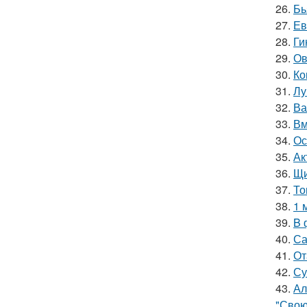
26.
Бь
27.
Ев
28.
Ги
29.
Ов
30.
Ко
31.
Лу
32.
Ва
33.
Вм
34.
Ос
35.
Ак
36.
Щи
37.
То
38.
1 
39.
B 
40.
Са
41.
От
42.
Су
43.
Ал
"Свою