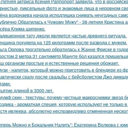
-Летняя актриса Ксения Раппопорт заявила, что в российско
рнистые, пиксельные фото и знакомые лица в неровном свет
ёна водонаева начала исподтишка снимать неугодных самока
ублично Обратилась к Чужому Мужу" - 38-летняя Кристина 
сёра Клима шипенко.
адиционное тату джоли является частью древнего ритуала.
нщина похудела на 125 килограмм после развода с мужем.
ьга Орлова трогательно обратилась к Жанне Фриске в годо
ростом 2 метра 31 сантиметр Мануте бол казался пришельце
ш организм простые и естественные решения обожает.
узи - напиток, который можно приготовить в блендере из фр
актически сразу после свадьбы с бейсболистом Джо димад
тами.
ъятие длиной в 3000 лет.
иумф скин - текстуры: почему честные макроснимки звезд 
оздика - ароматная специя, которую используют не только в
стя ивлеева, абсолютно несправедливо отмененная несколь
еперь Можно и Бокальчик Налить": Екатерина Волкова с юм