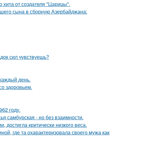
 хита от создателя "Царицы".
шего сына в сборную Азербайджана:
док сил чувствуешь?
 каждый день.
со здоровьем.
62 году.
я самбурская - но без взаимности.
, достигла критически низкого веса.
ной, где та охарактеризовала своего мужа как