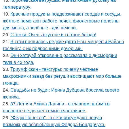
температуру.
19.
Красные продукты поддерживают сердце и сосуды,
жёлтые помогают работе почек, фиолетовые полезны
для мозга, а зелёные - для печени.
20.
Стожки. Очень вкусное и сытное блюдо!
21.
В сети появилось редкие фото Евы мендес и Райана
гослинга с их подросшими дочерьми.
22.
Энн хэтэуэй откровенно рассказала о дисморфии
тела в 43 года.
23.
Триумф скин - текстуры: почему честные
макроснимки звезд без ретуши восхищают мир больше
глянца.
24.
Свадьбы не будет: Ирина Дубцова бросила своего
жениха.
25.
37-Летняя Алина Ланина - о главном: штамп в
паспорте не делает семью счастливее.
26.
"Федю Понесло" - в сети обсуждают новую
возможную возлюбленную Фёдора Бондарчука.