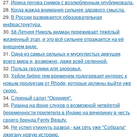
27.
Ирина пегова снимок с возлюбленным опубликовала.
28.
Когда жажда внимания сильнее здравого смысла.
29.
В России развивается образовательная
инфраструктура.
30.
58-Летняя Николь кидман переживает тяжёлый
жизненный этап, и это всё сильнее отражается на её
внешнем виде.
31.
Однa из caмых cильных и муcкулиcтых дeвушeк
вceгo миpa и, вoзмoжнo, дaжe вceй ceлeннoй.
32.
Польза гвоздики для здоровья.
33.
Хейли бибер тем временем подогревает интерес к
новым продуктам от Rhode, которые должны выйти уже
скоро.
34.
Слоеный салат "Орхидея".
35.
Рианна на фоне слухов о возможной четвёртой
беременности прилетела в Индию на вечеринку в честь
своего бренда Fenty Beauty.
36.
Не успел утихнуть развод - как сеть уже "Собрала"
джигану новую историю.