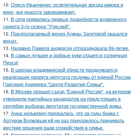
10.
Олеся Иванченко: ослепительная звезда юмора и
кино, чья красота завораживает.
11.
В сети появились первые подробности возможного
сюжета 3-го сезона "Уэнсдей".
12.
Предполагаемый жених Алины Загитовой оказался
женат.
13.
Недавно Памела андерсон отпраздновала 59-летие.
14.
В самые лучшие и добрые руки отдается солнечная
Перси!
15.
В школах владимирской области продолжается
реализация проекта депутата госдумы от единой России
Григория Аникеева "Центр Развития Семьи".
16.
В Москве прошел съезд "Единой России", на котором
утвердили партийных кандидатов на предстоящих в
сентябре выборах депутатов государственной думы.
17.
Анна хилькевич призналась, что за годы брака с
Артуром Волковым ей не раз приходилось принимать
жесткие решения ради спокойствия в семье.
18.
Королевская ватрушка. Мы включаем духовку на