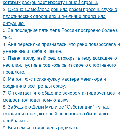
которых раскрывает красоту нашей страны.
2.
Оксана Самойлова решила разом пресечь слухи о
пластических операциях и публично прояснила
ситуацию.
3.
За последние пять лет в России построено более 6
тыс.
4.
Аня пересильд призналась, что рано повзрослела и
уже не видит себя в школе.
5.
Павел прилучный решил закрыть тему домашнего
насилия, пустив в ход козырь из своего спортивного
прошлого.
6.
Меган Фокс психанула у мастера маникюра и
соединила все тренды сразу.
7.
Он считает, что общение вечером активирует мозг и
мешает полноценному отдыху.
8.
Забудьте о Деми Мур и её "Субстанции" - у нас
готовится ответ, который невозможно было даже
вообразить.
9.
Вся семья в один день родилась.