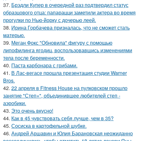
37.
Брэдли Купер в очередной раз подтвердил статус
образцового отца: папарацци заметили актера во время
прогулки по Нью-йорку с дочерью леей.
38.
Ирина Горбачева призналась, что не сможет стать
матерью.
39.
Меган Фокс "Обновила" фигуру с помощью
липофилинга ягодиц, воспользовавшись изменениями
тела после беременности.
40.
Паста карбонара с грибами.
41.
В Лас-вегасе прошла презентация студии Warner
Bros.
42.
22 апреля в Fitness House на пулковском прошло
занятие "Степ+", объединившее любителей степ -
аэробики.
43.
Это очень вкусно!
44.
Как в 45 чувствовать себя лучше, чем в 35?
45.
Сосиска в картофельной шубке.
46.
Андрей Аршавин и Юлия Барановская неожиданно
воссоединились, чтобы отметить 18-летие дочери Яны.