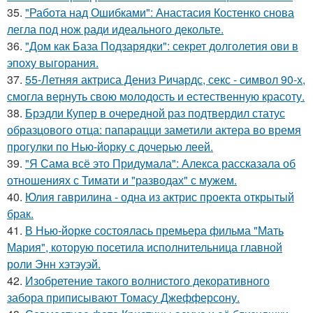
35.
"Работа над Ошибками": Анастасия Костенко снова
легла под нож ради идеального декольте.
36.
"Дом как База Подзарядки": секрет долголетия ови в
эпоху выгорания.
37.
55-Летняя актриса Дениз Ричардс, секс - символ 90-х,
смогла вернуть свою молодость и естественную красоту.
38.
Брэдли Купер в очередной раз подтвердил статус
образцового отца: папарацци заметили актера во время
прогулки по Нью-йорку с дочерью леей.
39.
"Я Сама всё это Придумала": Алекса рассказала об
отношениях с Тимати и "разводах" с мужем.
40.
Юлия гаврилина - одна из актрис проекта открытый
брак.
41.
В Нью-йорке состоялась премьера фильма "Мать
Мария", которую посетила исполнительница главной
роли Энн хэтэуэй.
42.
Изобретение такого волнистого декоративного
забора приписывают Томасу Джефферсону.