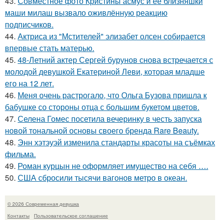
43.
Совместное фото Кристины асмус и её близняшки
маши милаш вызвало оживлённую реакцию
подписчиков.
44.
Актриса из "Мстителей" элизабет олсен собирается
впервые стать матерью.
45.
48-Летний актер Сергей бурунов снова встречается с
молодой девушкой Екатериной Леви, которая младше
его на 12 лет.
46.
Меня очень растрогало, что Ольга Бузова пришла к
бабушке со стороны отца с большим букетом цветов.
47.
Селена Гомес посетила вечеринку в честь запуска
новой тональной основы своего бренда Rare Beauty.
48.
Энн хэтэуэй изменила стандарты красоты на съёмках
фильма.
49.
Роман курцын не оформляет имущество на себя ….
50.
США сбросили тысячи вагонов метро в океан.
© 2026 Современная девушка
Контакты
Пользовательское соглашение