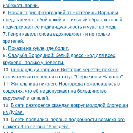
избежать порчи.
6.
Новая серия фотографий от Екатерины Варнавы
представляет собой яркий и стильный образ, который
подчеркивает её индивидуальность и чувство моды.
7.
Генри кавилл снова вдохновляет - и не только
зрителей.
8.
Покажи на кукле, где болит.
9.
Свадьба Бородиной: белый дресс - код для всех,
кружево - только у невесты.
10.
Леонардо ди каприо и Виттория черетти, похоже,
окончательно перешли в статус "Серьезно и Надолго".
11.
Жительница нижнего Новгорода пожаловалась в
соцсетях, что её не допускают на большинство
каруселей и качелей.
12.
В сети разгорелся скандал вокруг молодой блогерши
из Дубая.
13.
В сети появились первые подробности возможного
сюжета 3-го сезона "Уэнсдей".