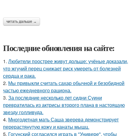
читать дальше →
Последние обновления на сайте:
1.
Любители поострее живут дольше: учёные доказали,
что жгучий перец снижает риск умереть от болезней
сердца и рака.
2.
Мы привыкли считать сахар обычной и безобидной
частью ежедневного рациона.
3.
За последние несколько лет сидни Суини
превратилась из актрисы второго плана в настоящую
звезду голливуда.
4.
Многодетная мать Саша зверева демонстрирует
перерастянутую кожу и канаты мышц.
5.
Гогунский согласился играть в "Универе", чтобы