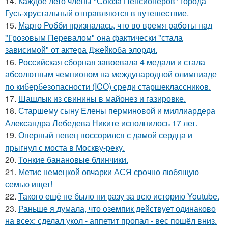
14.
Каждое лето члены "Союза Пенсионеров" города
Гусь-хрустальный отправляются в путешествие.
15.
Марго Робби призналась, что во время работы над
"Грозовым Перевалом" она фактически "стала
зависимой" от актера Джейкоба элорди.
16.
Российская сборная завоевала 4 медали и стала
абсолютным чемпионом на международной олимпиаде
по кибербезопасности (ICO) среди старшеклассников.
17.
Шашлык из свинины в майонез и газировке.
18.
Старшему сыну Елены перминовой и миллиардера
Александра Лебедева Никите исполнилось 17 лет.
19.
Оперный певец поссорился с дамой сердца и
прыгнул с моста в Москву-реку.
20.
Тонкие банановые блинчики.
21.
Метис немецкой овчарки АСЯ срочно любящую
семью ищет!
22.
Такого ещё не было ни разу за всю историю Youtube.
23.
Раньше я думала, что оземпик действует одинаково
на всех: сделал укол - аппетит пропал - вес пошёл вниз.