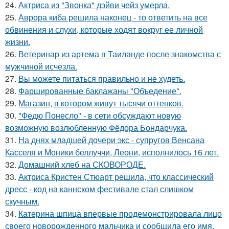
24.
Актриса из "Звонка" дэйви чейз умерла.
25.
Аврора киба решила наконец - то ответить на все
обвинения и слухи, которые ходят вокруг ее личной
жизни.
26.
Ветеринар из артема в Таиланде после знакомства с
мужчиной исчезла.
27.
Вы можете питаться правильно и не худеть.
28.
Фаршированные баклажаны "Объедение".
29.
Магазин, в котором живут тысячи оттенков.
30.
"Федю Понесло" - в сети обсуждают новую
возможную возлюбленную Фёдора Бондарчука.
31.
На днях младшей дочери экс - супругов Венсана
Касселя и Моники беллуччи, Леони, исполнилось 16 лет.
32.
Домашний хлеб на СКОВОРОДЕ.
33.
Актриса Кристен Стюарт решила, что классический
дресс - код на каннском фестивале стал слишком
скучным.
34.
Катерина шпица впервые продемонстрировала лицо
своего новорожденного мальчика и сообщила его имя.