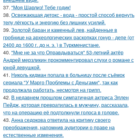
37.
"Моя Шарлиз! Тебе годик!
38.
Освежающая детокс - вода - простой способ вернуть
телу лёгкость и энергию без лишних усилий.
39.
Золотой баран и каменный лев, найденные в
гробнице на археологических раскопках гонур - депе (от
2400 до 1600 г. до н. э. ) в Туркменистане.
40.
"Мне не за что Оправдываться" 53-летний актёр
Андрей мерзликин прокомментировал слухи о романе с
юной девушкой.
41.
Николь кидман попала в больницу после съёмок
сериала "У Марго Проблемы с Деньгами", так как
продолжала работать, несмотря на грипп.
42.
В недавнем прошлом симпатичная актриса Эллен
Пейдж, которая превратилась в мужчину, рассказала,
что на операцию её подтолкнули голоса в голове.
43.
Анна седокова ответила на критику своего
преображения, напомнив аудитории о праве на
естественные изменения.