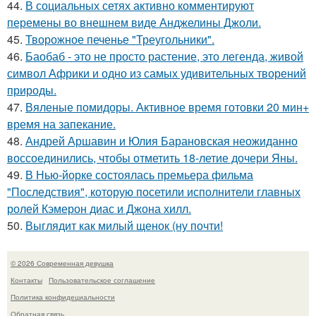
44.
В социальных сетях активно комментируют
перемены во внешнем виде Анджелины Джоли.
45.
Творожное печенье "Треугольники".
46.
Баобаб - это не просто растение, это легенда, живой
символ Африки и одно из самых удивительных творений
природы.
47.
Вяленые помидоры. Активное время готовки 20 мин+
время на запекание.
48.
Андрей Аршавин и Юлия Барановская неожиданно
воссоединились, чтобы отметить 18-летие дочери Яны.
49.
В Нью-йорке состоялась премьера фильма
"Последствия", которую посетили исполнители главных
ролей Кэмерон диас и Джона хилл.
50.
Выглядит как милый щенок (ну почти!
© 2026 Современная девушка
Контакты
Пользовательское соглашение
Политика конфидециальности
Обратная связь