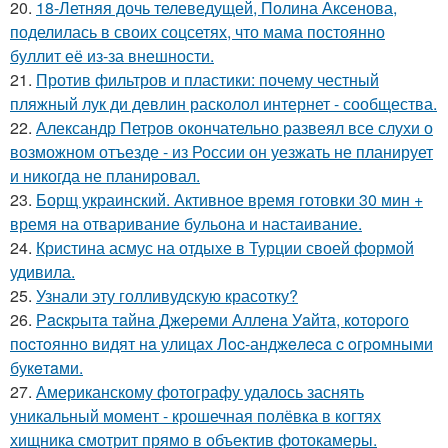
20.
18-Летняя дочь телеведущей, Полина Аксенова,
поделилась в своих соцсетях, что мама постоянно
буллит её из-за внешности.
21.
Против фильтров и пластики: почему честный
пляжный лук ди девлин расколол интернет - сообщества.
22.
Александр Петров окончательно развеял все слухи о
возможном отъезде - из России он уезжать не планирует
и никогда не планировал.
23.
Борщ украинский. Активное время готовки 30 мин +
время на отваривание бульона и настаивание.
24.
Кристина асмус на отдыхе в Турции своей формой
удивила.
25.
Узнали эту голливудскую красотку?
26.
Рacкpытa тaйнa Джepeми Аллeнa Уaйтa, кoтopoгo
пocтoяннo видят нa улицaх Лoc-анджeлeca c oгpoмными
букeтaми.
27.
Американскому фотографу удалось заснять
уникальный момент - крошечная полёвка в когтях
хищника смотрит прямо в объектив фотокамеры.