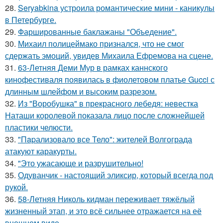
28.
Seryabkina устроила романтические мини - каникулы
в Петербурге.
29.
Фаршированные баклажаны "Объедение".
30.
Михаил полицеймако признался, что не смог
сдержать эмоций, увидев Михаила Ефремова на сцене.
31.
63-Летняя Деми Мур в рамках каннского
кинофестиваля появилась в фиолетовом платье Gucci с
длинным шлейфом и высоким разрезом.
32.
Из "Воробушка" в прекрасного лебедя: невестка
Наташи королевой показала лицо после сложнейшей
пластики челюсти.
33.
"Пapализовало все Тело": жителей Волгограда
атакуют каракурты.
34.
"Это ужасающе и разрушительно!
35.
Одуванчик - настоящий эликсир, который всегда под
рукой.
36.
58-Летняя Николь кидман переживает тяжёлый
жизненный этап, и это всё сильнее отражается на её
внешнем виде.