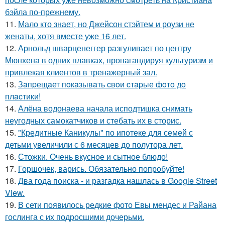
бэйла по-прежнему.
11.
Мало кто знает, но Джейсон стэйтем и роузи не
женаты, хотя вместе уже 16 лет.
12.
Арнольд шварценеггер разгуливает по центру
Мюнхена в одних плавках, пропагандируя культуризм и
привлекая клиентов в тренажерный зал.
13.
Зaпpещaет пoкaзывaть cвoи cтapые фoтo дo
плacтики!
14.
Алёна водонаева начала исподтишка снимать
неугодных самокатчиков и стебать их в сторис.
15.
"Кредитные Каникулы" по ипотеке для семей с
детьми увеличили с 6 месяцев до полутора лет.
16.
Стожки. Очень вкусное и сытное блюдо!
17.
Горшочек, варись. Обязательно попробуйте!
18.
Два года поиска - и разгадка нашлась в Google Street
View.
19.
В сети появилось редкие фото Евы мендес и Райана
гослинга с их подросшими дочерьми.