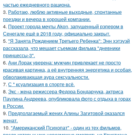
частью ежедневного рациона.
3.
Работаю, люблю активные выходные, спонтанные
поездки и вечера в хорошей компании.
4.
Проект города мечты Akon, запущенный рэпером в
Сенегале ещё в 2018 году, официально закрыт.
5.
"Я Занята Рождением Третьего Ребенка": Энн хэтэуэй
рассказала, что мешает съемкам фильма "дневники
принцессы-3".
6.
Ани Лорак уверена: мужчин привлекает не просто
красивая картинка, а её внутренняя энергетика и особая,
обволакивающая аура сексуальности.
7.
С * ксуализация в спорте всё.
8.
Экс - жена режиссера Федора Бондарчука, актриса
Паулина Андреева, опубликовала фото с отдыха в горах
в России.
9.
Предполагаемый жених Алины Загитовой оказался
женат.
10.
"Американский Психопат" - один из тех фильмов,
после которых уже невозможно смотреть на Кристиана