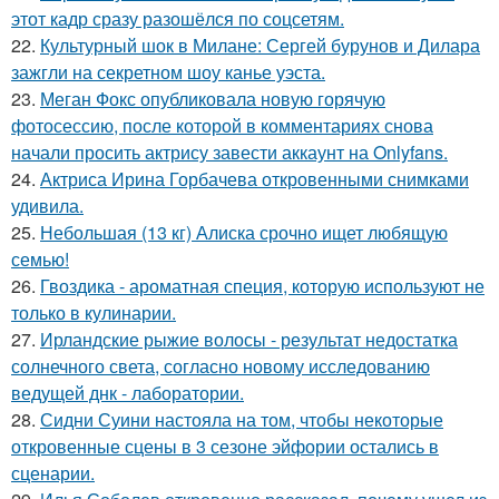
этот кадр сразу разошёлся по соцсетям.
22.
Культурный шок в Милане: Сергей бурунов и Дилара
зажгли на секретном шоу канье уэста.
23.
Меган Фокс опубликовала новую горячую
фотосессию, после которой в комментариях снова
начали просить актрису завести аккаунт на Onlyfans.
24.
Актриса Ирина Горбачева откровенными снимками
удивила.
25.
Небольшая (13 кг) Алиска срочно ищет любящую
семью!
26.
Гвоздика - ароматная специя, которую используют не
только в кулинарии.
27.
Ирландские рыжие волосы - результат недостатка
солнечного света, согласно новому исследованию
ведущей днк - лаборатории.
28.
Сидни Суини настояла на том, чтобы некоторые
откровенные сцены в 3 сезоне эйфории остались в
сценарии.