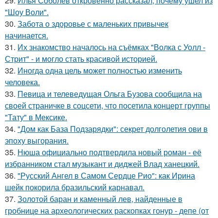
29.
Илья Соболев откровенно рассказал, почему ушел из
"Шоу Воли".
30.
Забота о здоровье с маленьких привычек
начинается.
31.
Их знакомство началось на съёмках "Волка с Уолл -
Стрит" - и могло стать красивой историей.
32.
Иногда одна цель может полностью изменить
человека.
33.
Певица и телеведущая Ольга Бузова сообщила на
своей страничке в соцсети, что посетила концерт группы
"Тату" в Мексике.
34.
"Дом как База Подзарядки": секрет долголетия ови в
эпоху выгорания.
35.
Нюша официально подтвердила новый роман - её
избранником стал музыкант и диджей Влад ханецкий.
36.
"Русский Ангел в Самом Сердце Рио": как Ирина
шейк покорила бразильский карнавал.
37.
Золотой баран и каменный лев, найденные в
гробнице на археологических раскопках гонур - депе (от