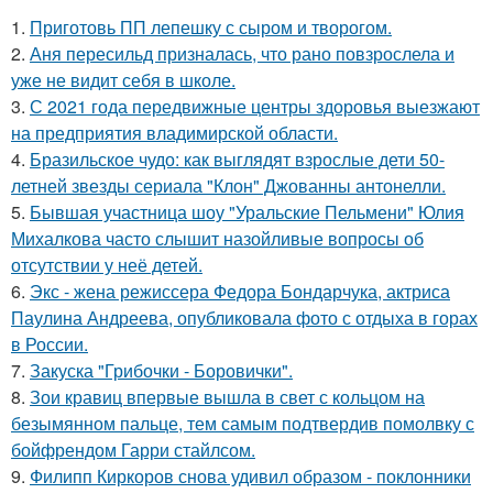
1.
Приготовь ПП лепешку с сыром и творогом.
2.
Аня пересильд призналась, что рано повзрослела и
уже не видит себя в школе.
3.
С 2021 года передвижные центры здоровья выезжают
на предприятия владимирской области.
4.
Бразильское чудо: как выглядят взрослые дети 50-
летней звезды сериала "Клон" Джованны антонелли.
5.
Бывшая участница шоу "Уральские Пельмени" Юлия
Михалкова часто слышит назойливые вопросы об
отсутствии у неё детей.
6.
Экс - жена режиссера Федора Бондарчука, актриса
Паулина Андреева, опубликовала фото с отдыха в горах
в России.
7.
Закуска "Грибочки - Боровички".
8.
Зои кравиц впервые вышла в свет с кольцом на
безымянном пальце, тем самым подтвердив помолвку с
бойфрендом Гарри стайлсом.
9.
Филипп Киркоров снова удивил образом - поклонники