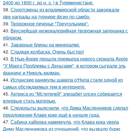
2400 до 1600 г. до н. э. ) в Туркменистане.
38.
Спортсмены из владимирской области завоевали
две награды на турнире фсин по самбо.
39.
Творожное печенье "Треугольники".
40.
Вкуснейшая низкокалорийная творожная запеканка с
яблоком.
41.
Заварные блины на минералке.
42.
Сладкая колбаска. Очень быстро!
43.
В Нью-йорке прошла премьера нового сериала Apple
"У Марго Проблемы с Деньгами", в котором сыграли эль
фаннинг и Николь кидман.
44.
Испанские каникулы шакила о'Нила стали одной из
самых обсуждаемых тем в интернете.
45.
Актриса из "Мстителей" элизабет олсен собирается
впервые стать матерью.
46.
Следопыты выяснили, что Дима Масленников сделал
предложение Клаве коке ещё в начале года.
47.
Сабина хайрова намекнула, что Клава кока увела
Диму Масленникова из отношений, что вызвало бурю