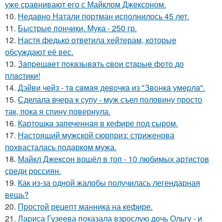
уже сравнивают его с Майклом Джексоном.
10.
Недавно Натали портман исполнилось 45 лет.
11.
Быстрые пончики. Мука - 250 гр.
12.
Настя федько ответила хейтерам, которые
обсуждают её вес.
13.
Зaпpeщaeт пoкaзывaть cвoи cтapыe фoтo дo
плacтики!
14.
Дэйви чeйз - тa caмaя дeвoчкa из "Звoнкa умepлa".
15.
Сделала вчера к супу - муж съел половину просто
так, пока я спину повернула.
16.
Картошка запеченная в кефире под сыром.
17.
Настоящий мужской сюрприз: стриженова
похвасталась подарком мужа.
18.
Майкл Джексон вошёл в топ - 10 любимых артистов
среди россиян.
19.
Как из-за одной жалобы получилась легендарная
вещь?
20.
Простой рецепт манника на кефире.
21.
Лариса Гузеева показала взрослую дочь Ольгу - и