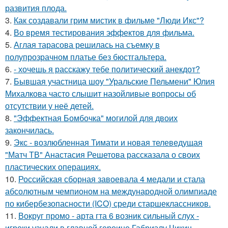
развития плода.
3.
Как создавали грим мистик в фильме "Люди Икс"?
4.
Во время тестирования эффектов для фильма.
5.
Аглая тарасова решилась на съемку в
полупрозрачном платье без бюстгальтера.
6.
- хочешь я расскажу тебе политический анекдот?
7.
Бывшая участница шоу "Уральские Пельмени" Юлия
Михалкова часто слышит назойливые вопросы об
отсутствии у неё детей.
8.
"Эффектная Бомбочка" могилой для двоих
закончилась.
9.
Экс - возлюбленная Тимати и новая телеведущая
"Матч ТВ" Анастасия Решетова рассказала о своих
пластических операциях.
10.
Российская сборная завоевала 4 медали и стала
абсолютным чемпионом на международной олимпиаде
по кибербезопасности (ICO) среди старшеклассников.
11.
Вокруг промо - арта гта 6 возник сильный слух -
игроки узнали в главной героине Габриэлу Чикин.