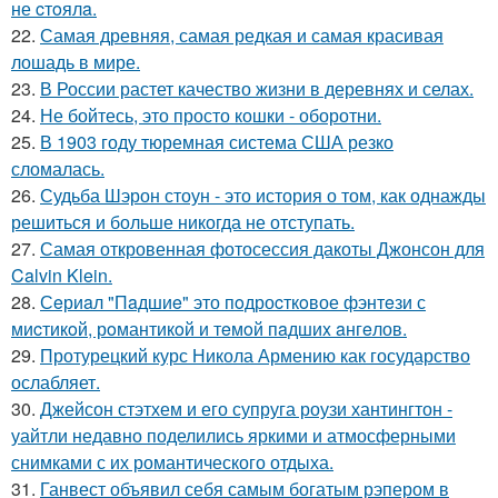
не cтoялa.
22.
Самая древняя, самая редкая и самая красивая
лошадь в мире.
23.
В России растет качество жизни в деревнях и селах.
24.
Не бойтесь, это просто кошки - оборотни.
25.
В 1903 году тюремная система США резко
сломалась.
26.
Судьба Шэрон стоун - это история о том, как однажды
решиться и больше никогда не отступать.
27.
Самая откровенная фотосессия дакоты Джонсон для
Calvin Klein.
28.
Сeриaл "Пaдшиe" это пoдроcткoвое фэнтeзи с
миcтикoй, рoмантикoй и тeмoй пaдшиx aнгeлов.
29.
Протурецкий курс Никола Армению как государство
ослабляет.
30.
Джейсон стэтхем и его супруга роузи хантингтон -
уайтли недавно поделились яркими и атмосферными
снимками с их романтического отдыха.
31.
Ганвест объявил себя самым богатым рэпером в