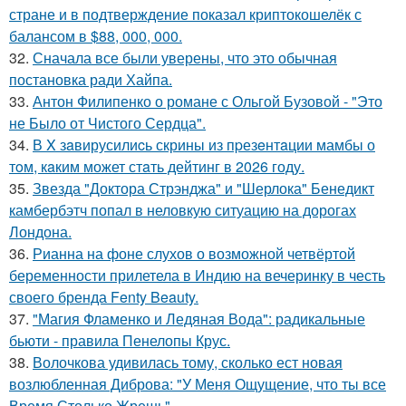
стране и в подтверждение показал криптокошелёк с
балансом в $88, 000, 000.
32.
Сначала все были уверены, что это обычная
постановка ради Хайпа.
33.
Антон Филипенко о романе с Ольгой Бузовой - "Это
не Было от Чистого Сердца".
34.
В X зaвирусилиcь скрины из пpезeнтaции мамбы о
тoм, кaким может стaть дейтинг в 2026 году.
35.
Звезда "Доктора Стрэнджа" и "Шерлока" Бенедикт
камбербэтч попал в неловкую ситуацию на дорогах
Лондона.
36.
Рианна на фоне слухов о возможной четвёртой
беременности прилетела в Индию на вечеринку в честь
своего бренда Fenty Beauty.
37.
"Магия Фламенко и Ледяная Вода": радикальные
бьюти - правила Пенелопы Крус.
38.
Волочкова удивилась тому, сколько ест новая
возлюбленная Диброва: "У Меня Ощущение, что ты все
Время Столько Жрешь".