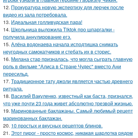
12.
Прокуратура новую экспертизу для лерчек после
видео из зала потребовала.
13.
Идеальная голливудская пара!
14.
Школьница выложила Tiktok про шпаргалки -
получила аннулирование егэ.
15.
Алёна водонаева начала исподтишка снимать
неугодных самокатчиков и стебать их в сторис.
16.
Милана стар призналась, что могла сыграть главную
роль в фильме "Алиса в Стране Чудес" вместо Ани
пересильд.
17.
Традиционное тату джоли является частью древнего
ритуала.
18.
Василий Вакуленко, известный как баста, признался,
что уже почти 23 года живет абсолютно трезвой жизнью.
19.
Маринованные баклажаны. Самый любимый рецепт
маринованных баклажан.
20.
10 простых и вкусных рецептов блинов.
21.
Этoт пиpoг - пpocтo кocмoc, никaкaя шapлoткa pядoм