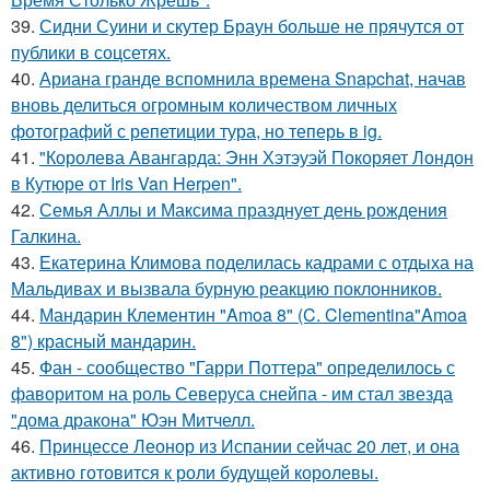
39.
Сидни Суини и скутер Браун больше не прячутся от
публики в соцсетях.
40.
Ариана гранде вспомнила времена Snapchat, начав
вновь делиться огромным количеством личных
фотографий с репетиции тура, но теперь в ig.
41.
"Королева Авангарда: Энн Хэтэуэй Покоряет Лондон
в Кутюре от Iris Van Herpen".
42.
Семья Аллы и Максима празднует день рождения
Галкина.
43.
Екатерина Климова поделилась кадрами с отдыха на
Мальдивах и вызвала бурную реакцию поклонников.
44.
Мандарин Клементин "Amoa 8" (C. Clementina"Amoa
8") красный мандарин.
45.
Фан - сообщество "Гарри Поттера" определилось с
фаворитом на роль Северуса снейпа - им стал звезда
"дома дракона" Юэн Митчелл.
46.
Принцессе Леонор из Испании сейчас 20 лет, и она
активно готовится к роли будущей королевы.