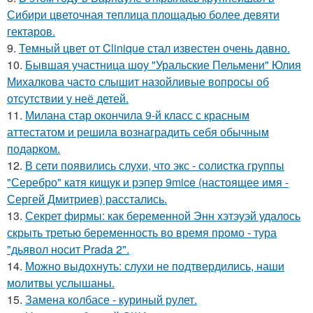
Сибири цветочная теплица площадью более девяти
гектаров.
9.
Темный цвет от Clinique стал известен очень давно.
10.
Бывшая участница шоу "Уральские Пельмени" Юлия
Михалкова часто слышит назойливые вопросы об
отсутствии у неё детей.
11.
Милана стар окончила 9-й класс с красным
аттестатом и решила вознаградить себя обычным
подарком.
12.
В сети появились слухи, что экс - солистка группы
"Серебро" катя кищук и рэпер 9mice (настоящее имя -
Сергей Дмитриев) расстались.
13.
Секрет фирмы: как беременной Энн хэтэуэй удалось
скрыть третью беременность во время промо - тура
"дьявол носит Prada 2".
14.
Можно выдохнуть: слухи не подтвердились, наши
молитвы услышаны.
15.
Замена колбасе - куриный рулет.