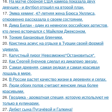
16.
На матче сборной США камера показала двух
девушек - и футбол отошёл на второй план.
17.
Эмма хеминг, 47-летняя жена Брюса Уиллиса,
откровенно рассказала о своем состоянии.
18.
Дима Билан - один из немногих российских артистов,
кто лично встречался с Майклом Джексоном.
19.
Тонкие банановые блинчики.
20.
Кристина асмус на отдыхе в Турции своей формой
удивила.
21.
Капустный пирог Невозможно"Остановиться".
22.
Как Сергей бурунов сделал из дикаприо звезду.
23.
Самая древняя, самая редкая и самая красивая
лошадь в мире.
24.
В России растет качество жизни в деревнях и селах.
25.
Люди обоих полов считают женские лица более
красивыми.
26.
Гвоздика - ароматная специя, которую используют не
только в кулинарии.
27.
Дебют сына Пугачёвой и Галкина!