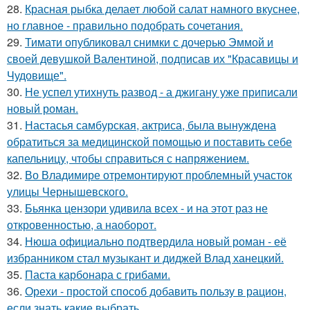
28.
Красная рыбка делает любой салат намного вкуснее,
но главное - правильно подобрать сочетания.
29.
Тимати опубликовал снимки с дочерью Эммой и
своей девушкой Валентиной, подписав их "Красавицы и
Чудовище".
30.
Не успел утихнуть развод - а джигану уже приписали
новый роман.
31.
Настасья самбурская, актриса, была вынуждена
обратиться за медицинской помощью и поставить себе
капельницу, чтобы справиться с напряжением.
32.
Во Владимире отремонтируют проблемный участок
улицы Чернышевского.
33.
Бьянка цензори удивила всех - и на этот раз не
откровенностью, а наоборот.
34.
Нюша официально подтвердила новый роман - её
избранником стал музыкант и диджей Влад ханецкий.
35.
Паста карбонара с грибами.
36.
Орехи - простой способ добавить пользу в рацион,
если знать какие выбрать.