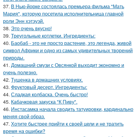
37.
В Нью-йорке состоялась премьера фильма "Мать
Мария", которую посетила исполнительница главной
роли Энн хэтэуэй.
38.
Это очень вкусно!
39.
Треугольные котлетки. Ингредиенты:
40.
Баобаб - это не просто растение, это легенда, живой
символ Африки и одно из самых удивительных творений
природы.
41.
Домашний смузи с Овсянкой выходит экономно и
очень полезно.
42.
Тушенка в домашних условиях.
43.
Фруктовый десерт. Ингредиенты:
44.
Сладкая колбаска. Очень быстро!
45.
Кабачковая закуска "К Пиву".
46.
Инстасамка начала сводить татуировки, кардинально
меняя свой образ.
47.
Хотите быстрее прийти к своей цели и не тратить
время на ошибки?