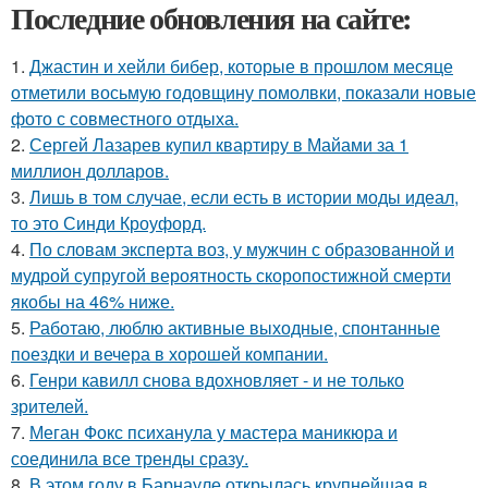
Последние обновления на сайте:
1.
Джастин и хейли бибер, которые в прошлом месяце
отметили восьмую годовщину помолвки, показали новые
фото с совместного отдыха.
2.
Сергей Лазарев купил квартиру в Майами за 1
миллион долларов.
3.
Лишь в том случае, если есть в истории моды идеал,
то это Синди Кроуфорд.
4.
По словам эксперта воз, у мужчин с образованной и
мудрой супругой вероятность скоропостижной смерти
якобы на 46% ниже.
5.
Работаю, люблю активные выходные, спонтанные
поездки и вечера в хорошей компании.
6.
Генри кавилл снова вдохновляет - и не только
зрителей.
7.
Меган Фокс психанула у мастера маникюра и
соединила все тренды сразу.
8.
В этом году в Барнауле открылась крупнейшая в