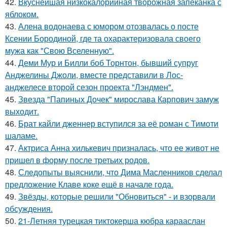
42.
Вкуснейшая низкокалорийная творожная запеканка с
яблоком.
43.
Алена водонаева с юмором отозвалась о посте
Ксении Бородиной, где та охарактеризовала своего
мужа как "Свою Вселенную".
44.
Деми Мур и Билли боб Торнтон, бывший супруг
Анджелины Джоли, вместе представили в Лос-
анджелесе второй сезон проекта "Лэндмен".
45.
Звезда "Папиных Дочек" мирослава Карпович замуж
выходит.
46.
Брат кайли дженнер вступился за её роман с Тимоти
шаламе.
47.
Актриса Анна хилькевич призналась, что ее живот не
пришел в форму после третьих родов.
48.
Следопыты выяснили, что Дима Масленников сделал
предложение Клаве коке ещё в начале года.
49.
Звёзды, которые решили "Обновиться" - и взорвали
обсуждения.
50.
21-Летняя турецкая тиктокерша кюбра карааслан