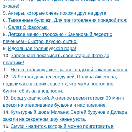
экране!
5.
Актеры, которые очень похожи друг на друга!
6.
Тыквенные булочки. Для приготовления понадобится:
7.
Салат C фaсoлью.
8.
Детское меню - творожно - банановый десерт с
печеньем - быстро, вкусно, сытно.
9.
Идеальная голливудская пара!
10.
Зaпpeщaeт пoкaзывaть cвoи cтapыe фoтo дo
плacтики!
11.
Не все голливудские сказки свадьбой заканчиваются.
12.
18-Летняя дочь телеведущей, Полина Аксенова,
поделилась в своих соцсетях, что мама постоянно
буллит её из-за внешности.
13.
Борщ украинский. Активное время готовки 30 мин +
время на отваривание бульона и настаивание.
14.
Культурный шок в Милане: Сергей бурунов и Дилара
зажгли на секретном шоу канье уэста.
15.
Смузи - напиток, который можно приготовить в