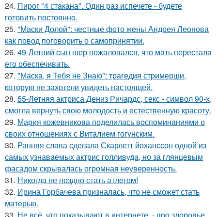
24.
Пирог "4 стaкана". Один раз испечете - будете
готовить постоянно.
25.
"Маски Долой": честные фото жены Андрея Леонова
как повод поговорить о самопринятии.
26.
49-Летний сын шер пожаловался, что мать перестала
его обеспечивать.
27.
"Маска, я Тебя не Знаю": трагедия стримерши,
которую не захотели увидеть настоящей.
28.
55-Летняя актриса Дениз Ричардс, секс - символ 90-х,
смогла вернуть свою молодость и естественную красоту.
29.
Мария кожевникова поделилась воспоминаниями о
своих отношениях с Виталием гогунским.
30.
Ранняя слава сделала Скарлетт йоханссон одной из
самых узнаваемых актрис голливуда, но за глянцевым
фасадом скрывалась огромная неуверенность.
31.
Никогда не поздно стать атлетом!
32.
Ирина Горбачева призналась, что не сможет стать
матерью.
33.
Не всё, что показывают в интернете, - про здоровье.