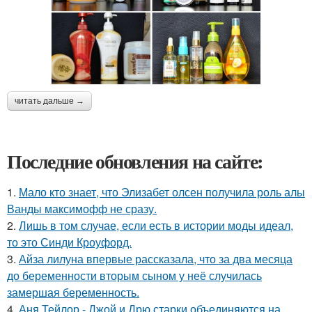
читать дальше →
Последние обновления на сайте:
1.
Мало кто знает, что Элизабет олсен получила роль алы
Ванды максимофф не сразу.
2.
Лишь в том случае, если есть в истории моды идеал,
то это Синди Кроуфорд.
3.
Айза лилуна впервые рассказала, что за два месяца
до беременности вторым сыном у неё случилась
замершая беременность.
4.
Аня Тейлор - Джой и Дрю старки объединяются на