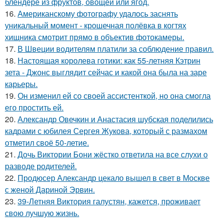
блендере из фруктов, овощей или ягод.
16.
Американскому фотографу удалось заснять
уникальный момент - крошечная полёвка в когтях
хищника смотрит прямо в объектив фотокамеры.
17.
В Швеции водителям платили за соблюдение правил.
18.
Настоящая королева готики: как 55-летняя Кэтрин
зета - Джонс выглядит сейчас и какой она была на заре
карьеры.
19.
Он изменил ей со своей ассистенткой, но она смогла
его простить ей.
20.
Александр Овечкин и Анастасия шубская поделились
кадрами с юбилея Сергея Жукова, который с размахом
отметил своё 50-летие.
21.
Дочь Виктории Бони жёстко ответила на все слухи о
разводе родителей.
22.
Продюсер Александр цекало вышел в свет в Москве
с женой Дариной Эрвин.
23.
39-Летняя Виктория галустян, кажется, проживает
свою лучшую жизнь.