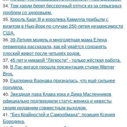
34.
Том харди берет бессрочный отпуск из-за серьезных
проблем со здоровьем.
35.
Король Карл III и королева Камилла прибыли с
визитом в Нью-йорк по случаю 250-летия независимости
США.
36.
39-Летняя модель и многодетная мама Елена
перминова рассказала, как ей удаётся сохранять
плоский живот после четырёх родов.
37.
45 лет и никакой "Лёгкости" - только жёсткая работа.
38.
В Лас-вегасе прошла презентация студии Warner
Bros.
39.
Екатерина Варнава призналась, что ещё сильнее
похудела.
40.
Звездная пара Клава кока и Дима Масленников
официально подтвердили статус жениха и невесты
своим недавним совместным выходом.
41.
"Без Крайностей и Самообмана": позиция Ксения
Бородина.