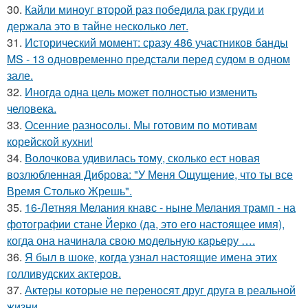
30.
Кайли миноуг второй раз победила рак груди и
держала это в тайне несколько лет.
31.
Исторический момент: сразу 486 участников банды
MS - 13 одновременно предстали перед судом в одном
зале.
32.
Иногда одна цель может полностью изменить
человека.
33.
Осенние разносолы. Мы готовим по мотивам
корейской кухни!
34.
Волочкова удивилась тому, сколько ест новая
возлюбленная Диброва: "У Меня Ощущение, что ты все
Время Столько Жрешь".
35.
16-Летняя Мелания кнавс - ныне Мелания трамп - на
фотографии стане Йерко (да, это его настоящее имя),
когда она начинала свою модельную карьеру ….
36.
Я был в шоке, когда узнал настоящие имена этих
голливудских актеров.
37.
Актеры которые не переносят друг друга в реальной
жизни.