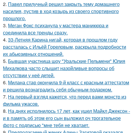
2.
Павел прилучный решил закрыть тему домашнего
насилия, пустив в ход козырь из своего спортивного
прошлого.
3.
Меган Фокс психанула у мастера маникюра и
соединила все тренды сразу.
4.
33-Летняя Карина нигай, которая в прошлом году
рассталась с Ильёй Гореловым, раскрыла подробности
их абьюзивных отношений.
5.
Бывшая участница шоу "Уральские Пельмени" Юлия
Михалкова часто слышит назойливые вопросы об
отсутствии у неё детей.
6.
Милана стар окончила 9-й класс с красным аттестатом
и решила вознаградить себя обычным подарком.
7.
На первый взгляд кажется, что перед вами монстр из
фильма ужасов.
8.
На днях исполнилось 17 лет, как ушел Майкл Джексон -
и в память об этом его сын выложил оч трогательное
фото с подписью "мне тебя не хватает.
9.
Предполагаемый жених Алины Загитовой оказался