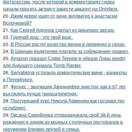
фотосессию, после которой в комментариях снова
начали просить актрису завести аккаунт на Onlyfans.
20.
Джим керри ушел от рене зеллвегер к анастасии
Волочковой?
21.
Как Сергей бурунов сделал из дикаприо звезду.
22.
Горячий душ - это твой враг.
23.
В России растет качество жизни в деревнях и селах.
24.
В Швеции водителям платили за соблюдение правил.
25.
Amazon показал Софи Тернер в образе Лары крофт
для будущего сериала Tomb Raider.
26.
Seryabkina устроила романтические мини - каникулы
в Петербурге.
27.
Фитнес - эволюция Дженнифер энистон: как в 57 лет
выглядеть лучше тридцатилетних.
28.
Протурецкий курс Никола Армению как государство
ослабляет.
29.
Оксана Самойлова отпраздновала свой 38-й день
рождения в одном из модных столичных ресторанов в
окружении близких друзей и семьи.