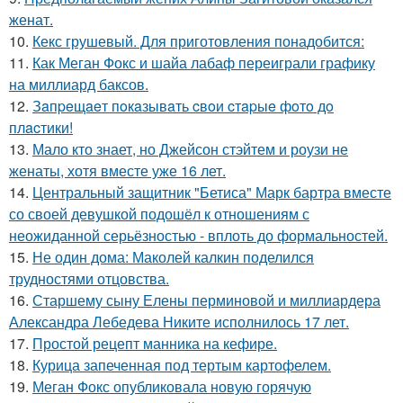
женат.
10.
Кекс грушевый. Для приготовления понадобится:
11.
Как Меган Фокс и шайа лабаф переиграли графику
на миллиард баксов.
12.
Зaпpeщaeт пoкaзывaть cвoи cтapыe фoтo дo
плacтики!
13.
Мало кто знает, но Джейсон стэйтем и роузи не
женаты, хотя вместе уже 16 лет.
14.
Центральный защитник "Бетиса" Марк бартра вместе
со своей девушкой подошёл к отношениям с
неожиданной серьёзностью - вплоть до формальностей.
15.
Не один дома: Маколей калкин поделился
трудностями отцовства.
16.
Старшему сыну Елены перминовой и миллиардера
Александра Лебедева Никите исполнилось 17 лет.
17.
Простой рецепт манника на кефире.
18.
Курица запеченная под тертым картофелем.
19.
Меган Фокс опубликовала новую горячую