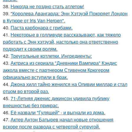
38.
Никогда не поздно стать атлетом!
39.
"Королева Авангарда: Энн Хэтэуэй Покоряет Лондон
в Кутюре от Iris Van Herpen".
40.
Паста карбонара с грибами.
41.
Некоторые в голливуде рассказывают, как тяжело
работать с Энн хэтэуэй, настолько она ответственно
подходит к своим ролям.
42.
Треугольные котлетки. Ингредиенты:
43.
Актриса из сериала "Дневники Вампира" Кэндис
аккола вместе с партнером Стивеном Крюгером
официально вступили в брак.
44.
Джона хилл тайно женился на Оливии миллар и стал
отцом во второй раз.
45.
71-Летняя дженис дикинсон удивила публику
внешностью без прикрас.
46.
Её назвали "Гулящей" - и выгнали из дома.
47.
Актер Антон Батырев начал новые отношения
вскоре после развода с четвертой супругой.