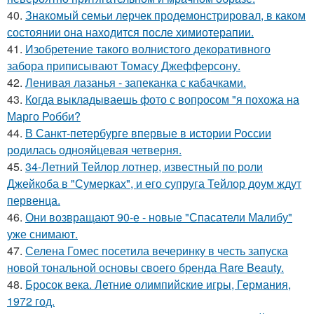
40.
Знакомый семьи лерчек продемонстрировал, в каком
состоянии она находится после химиотерапии.
41.
Изобретение такого волнистого декоративного
забора приписывают Томасу Джефферсону.
42.
Ленивая лазанья - запеканка с кабачками.
43.
Когда выкладываешь фото с вопросом "я похожа на
Марго Робби?
44.
В Санкт-петербурге впервые в истории России
родилась однояйцевая четверня.
45.
34-Летний Тейлор лотнер, известный по роли
Джейкоба в "Сумерках", и его супруга Тейлор доум ждут
первенца.
46.
Они возвращают 90-е - новые "Спасатели Малибу"
уже снимают.
47.
Селена Гомес посетила вечеринку в честь запуска
новой тональной основы своего бренда Rare Beauty.
48.
Бросок века. Летние олимпийские игры, Германия,
1972 год.