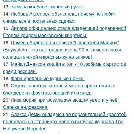
13.
Замена колбасе - куриный рулет.
14.
Любовь Аксенова объяснила, почему не любит
сниматься в постельных сценах.
15.
Дилара официально стала владелицей подаренной
Егором кридом московской квартиры.
16.
Памела Андерсон и сериал "Спасатели Малибу"
(Baywatch) - это настоящая икона 90-х, символ эпохи,
солнца, пляжей и красных купальников!
17.
Майкл Джексон вошёл в топ - 10 любимых артистов
среди россиян.
18.
Фаршированные куриные ножки.
19.
Смузи - напиток, который можно приготовить в
блендере из фруктов, овощей или ягод.
20.
Лиза моряк пригрозила желающим увести у неё
Сарика андреасяна.
21.
Алекса Деми, обладающая поразительной красотой,
появилась на страницах нового выпуска журнала The
Hollywood Reporter.