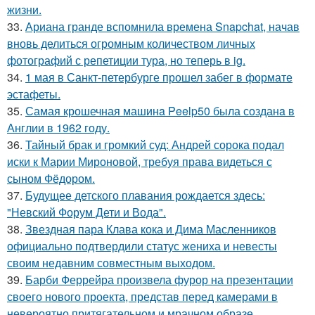
жизни.
33.
Ариана гранде вспомнила времена Snapchat, начав
вновь делиться огромным количеством личных
фотографий с репетиции тура, но теперь в ig.
34.
1 мая в Санкт-петербурге прошел забег в формате
эстафеты.
35.
Самая крошечная машинa Peelp50 была созданa в
Англии в 1962 году.
36.
Тайный брак и громкий суд: Андрей сорока подал
иски к Марии Мироновой, требуя права видеться с
сыном Фёдором.
37.
Будущее детского плавания рождается здесь:
"Невский Форум Дети и Вода".
38.
Звездная пара Клава кока и Дима Масленников
официально подтвердили статус жениха и невесты
своим недавним совместным выходом.
39.
Барби Феррейра произвела фурор на презентации
своего нового проекта, представ перед камерами в
невероятно притягательном и мрачном образе.