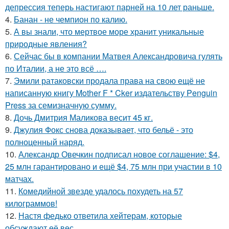
депрессия теперь настигают парней на 10 лет раньше.
4.
Банан - не чемпион по калию.
5.
А вы знали, что мертвое море хранит уникальные
природные явления?
6.
Сейчас бы в компании Матвея Александровича гулять
по Италии, а не это всё ….
7.
Эмили ратаковски продала права на свою ещё не
написанную книгу Mother F * Cker издательству Penguin
Press за семизначную сумму.
8.
Дочь Дмитрия Маликова весит 45 кг.
9.
Джулия Фокс снова доказывает, что бельё - это
полноценный наряд.
10.
Александр Овечкин подписал новое соглашение: $4,
25 млн гарантировано и ещё $4, 75 млн при участии в 10
матчах.
11.
Комедийной звезде удалось похудеть на 57
килограммов!
12.
Настя федько ответила хейтерам, которые
обсуждают её вес.