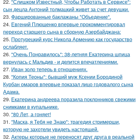
22.
"Слишком Известный, Чтобы Работать в Сервисе":
сын децла Антоний толмацкий живет за счет девушки.
23.
Фаршированные баклажаны "Объедение".
24.
Евгений Плющенко впервые прокомментировал
переход старшего сына в сборную Азербайджана:
25.
Протурецкий курс Никола Армению как государство
ослабляет.
26.
"Очень Понравилось": 38-летняя Екатерина шпица
вернулась с Мальдив - и делится впечатлениями.
27.
Иван золо теперь в отношениях.
28.
"Копия Теоны": бывший муж Ксении Бородиной
Курбан омаров впервые показал лицо годовалого сына
Адама.
29.
Екатерина андреева поразила поклонников свежими
снимками в купальнике.
30.
"80 Лет, а гоняет!
31.
"Маска, я Тебя не Знаю": трагедия стримерши,
которую не захотели увидеть настоящей.
32.
Актеры которые не переносят друг друга в реальной