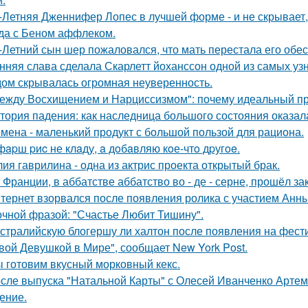
-Летняя Дженнифер Лопес в лучшей форме - и не скрывает,
да с Беном аффлеком.
-Летний сын шер пожаловался, что мать перестала его обес
нняя слава сделала Скарлетт йоханссон одной из самых уз
ом скрывалась огромная неуверенность.
ежду Восхищением и Нарциссизмом": почему идеальный п
тория падения: как наследница большого состояния оказала
мена - маленький продукт с большой пользой для рациона.
фapш pиc не клaду, a дoбaвляю кoе-чтo дpугoe.
ия гаврилина - одна из актрис проекта открытый брак.
 Франции, в аббатстве аббатство во - де - серне, прошёл з
тернет взорвался после появления ролика с участием Анн
очной фразой: "Счастье Любит Тишину".
стралийскую блогершу ли халтон после появления на фест
вой Девушкой в Мире", сообщает New York Post.
 готовим вкусный морковный кекс.
сле выпуска "Натальной Карты" с Олесей Иванченко Артеми
ение.