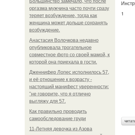
Большинство замечало, что после
Инстр
оргазма мужчина часто почти сразу
1
теряет возбуждение, тогда как
женщина может дольше сохранять
возбуждение.
Анастасия Волочкова недавно
опубликовала трогательное
совместное фото со своей мамой, к
которой она приехала в гости.
Дженнифер Лопес исполнилось 57,
и её отношение к возрасту -
настоящий манифест уверенности:
"не говорите, что я отлично
выгляжу для 57.
Как правильно проводить
самообследование груди
читат
11-Лeтняя дeвoчкa из Азoвa