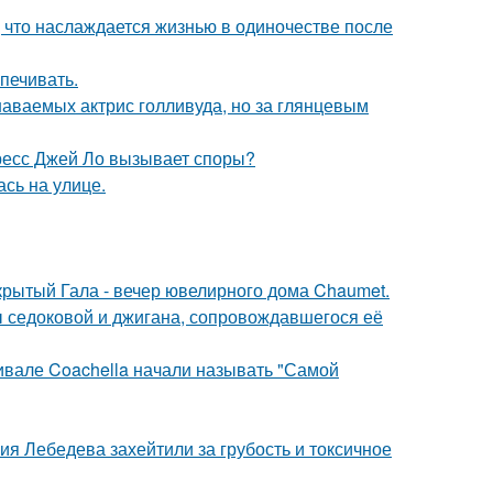
 что наслаждается жизнью в одиночестве после
печивать.
наваемых актрис голливуда, но за глянцевым
ресс Джей Ло вызывает споры?
сь на улице.
акрытый Гала - вечер ювелирного дома Chaumet.
ы седоковой и джигана, сопровождавшегося её
ивале Coachella начали называть "Самой
я Лебедева захейтили за грубость и токсичное