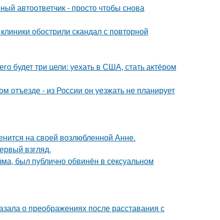
ный автоответчик - просто чтобы снова
 клиники обострили скандал с повторной
его будет три цели: уехать в США, стать актёром
м отъезде - из России он уезжать не планирует
енится на своей возлюбленной Анне.
первый взгляд.
зма, был публично обвинён в сексуальном
азала о преображениях после расставания с