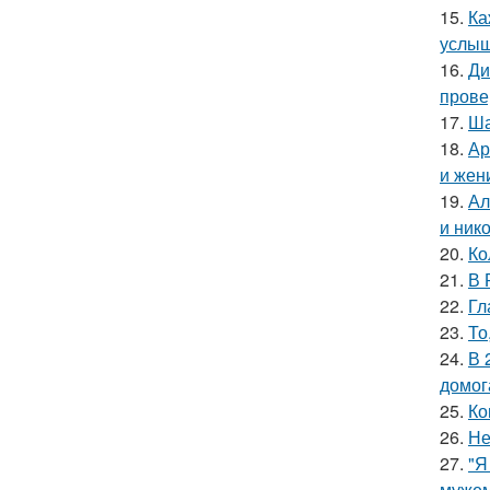
15.
Ка
услыш
16.
Ди
прове
17.
Ша
18.
Ар
и жен
19.
Ал
и ник
20.
Ко
21.
В 
22.
Гл
23.
То
24.
В 
домог
25.
Ко
26.
Не
27.
"Я
мужем