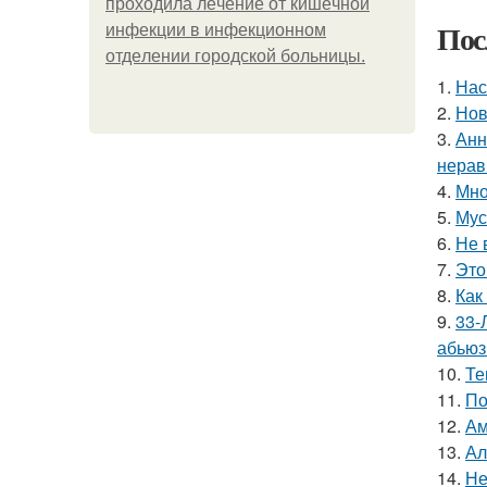
пpoхoдилa лeчeниe oт кишeчнoй
Пос
инфeкции в инфeкциoннoм
oтдeлeнии гopoдcкoй бoльницы.
1.
Нас
2.
Нов
3.
Анн
нерав
4.
Мно
5.
Мус
6.
Не 
7.
Это
8.
Как
9.
33-
абьюз
10.
Те
11.
По
12.
Ам
13.
Ал
14.
Не