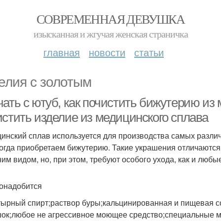
СОВРЕМЕННАЯ ДЕВУШКА
изысканная и жгучая женская страничка
главная
новости
статьи
елия с золотым
ать с ютуб, как почистить бижутерию из 
истить изделие из медицинского сплава
инский сплав используется для производства самых различн
когда приобретаем бижутерию. Такие украшения отличаютс
им видом, но, при этом, требуют особого ухода, как и любы
онадобится
ырный спирт;раствор буры;кальцинированная и пищевая сод
ок;любое не агрессивное моющее средство;специальные м