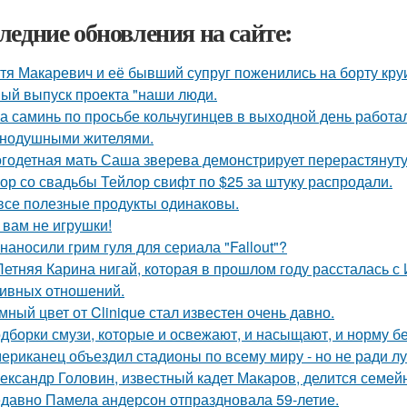
ледние обновления на сайте:
тя Макаревич и её бывший супруг поженились на борту кру
ый выпуск проекта "наши люди.
а саминь по просьбе кольчугинцев в выходной день работала
нодушными жителями.
годетная мать Саша зверева демонстрирует перерастянуту
ор со свадьбы Тейлор свифт по $25 за штуку распродали.
все полезные продукты одинаковы.
 вам не игрушки!
 наносили грим гуля для сериала "Fallout"?
Летняя Карина нигай, которая в прошлом году рассталась 
ивных отношений.
мный цвет от Clinique стал известен очень давно.
дборки смузи, которые и освежают, и насыщают, и норму бе
ериканец объездил стадионы по всему миру - но не ради лу
ександр Головин, известный кадет Макаров, делится семей
давно Памела андерсон отпраздновала 59-летие.