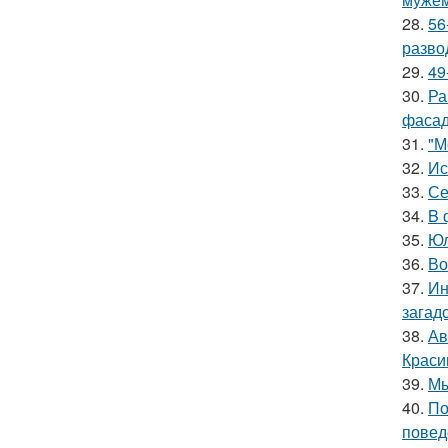
28.
56
разво
29.
49
30.
Ра
фасад
31.
"М
32.
Ис
33.
Се
34.
B 
35.
Юл
36.
Во
37.
Ин
загад
38.
Ав
Краси
39.
Мы
40.
По
повед