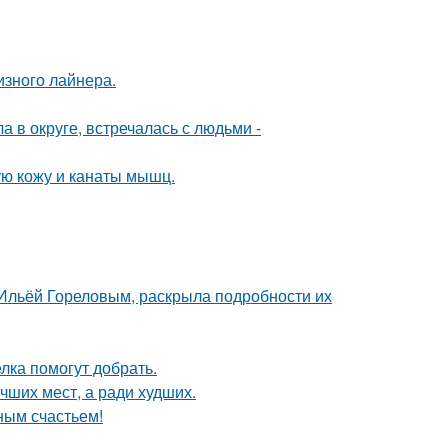
изного лайнера.
 в округе, встречалась с людьми -
ю кожу и канаты мышц.
с Ильёй Гореловым, раскрыла подробности их
лка помогут добрать.
чших мест, а ради худших.
ным счастьем!