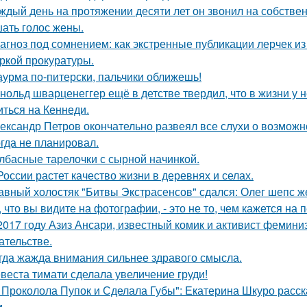
ждый день на протяжении десяти лет он звонил на собствен
ать голос жены.
агноз под сомнением: как экстренные публикации лерчек из
ркой прокуратуры.
урма по-питерски, пальчики оближешь!
нольд шварценеггер ещё в детстве твердил, что в жизни у н
иться на Кеннеди.
ександр Петров окончательно развеял все слухи о возможно
огда не планировал.
лбасные тарелочки с сырной начинкой.
России растет качество жизни в деревнях и селах.
авный холостяк "Битвы Экстрасенсов" сдался: Олег шепс ж
, что вы видите на фотографии, - это не то, чем кажется на 
2017 году Азиз Ансари, известный комик и активист фемини
ательстве.
гда жажда внимания сильнее здравого смысла.
веста тимати сделала увеличение груди!
 Проколола Пупок и Сделала Губы": Екатерина Шкуро расск
.