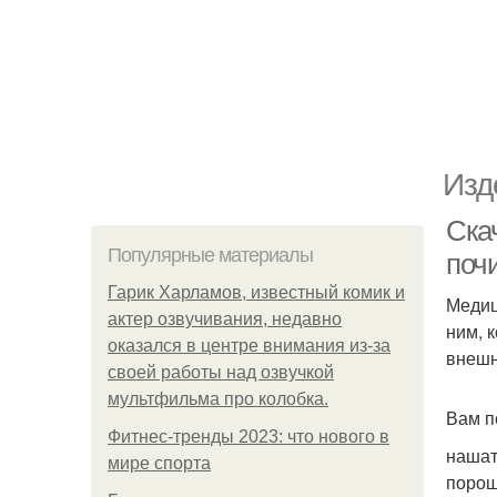
Изд
Скач
Популярные материалы
поч
Гарик Харламов, известный комик и
Медиц
актер озвучивания, недавно
ним, 
оказался в центре внимания из-за
внешн
своей работы над озвучкой
мультфильма про колобка.
Вам п
Фитнес-тренды 2023: что нового в
нашат
мире спорта
порош