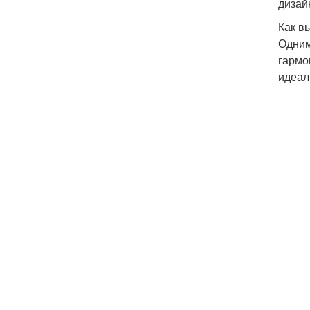
дизай
Как в
Одним
гармо
идеал