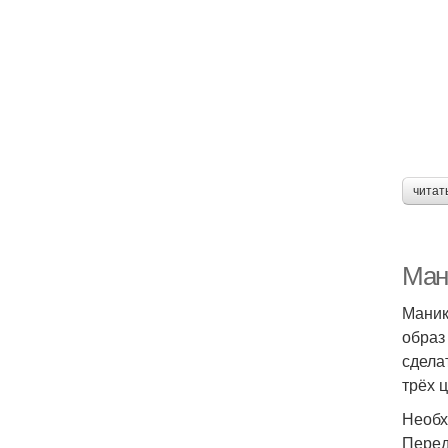
читат
Ман
Маник
образ
сдела
трёх 
Необх
Перед