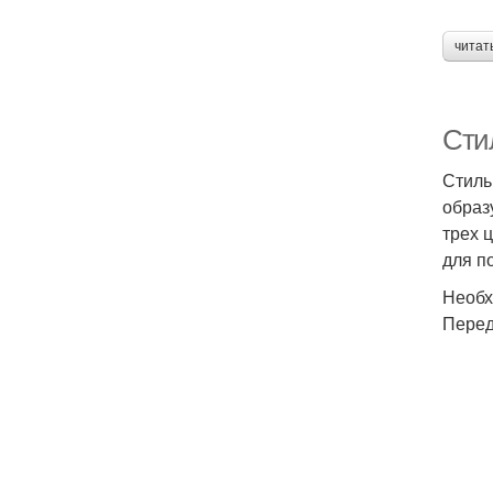
читат
Стил
Стиль
образ
трех 
для п
Необх
Перед