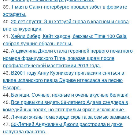
39.
1 мая в Санкт-петербурге прошел забег в формате
эстафеты.
40.
20 лет спустя: Энн хэтэуэй снова в красном и снова
вне конкуренции.
41.
Хейли бибер, Кейт хадсон, бэкхэмы: Time 100 Gala
собрал лучшие образы весны.
42.
Анджелина Джоли стала героиней первого печатного
номера французского Time, показав шрам после
профилактической мастэктомии 2013 года.
43.
В2001 году Анну Курникову пригласили сняться в
клипе испанского певца Энрике иглесиаса на песню
Escape.
44.
Беляши. Сочные, нежные и очень вкусные беляши!
45.
Все привыкли видеть 58-летнего Адама сэндлера в
комедийных ролях, но этот фильм яркое исключение.
46.
Личная жизнь тома харди скрыта за семью замками.
47.
50-Летней Анджелины Джоли расстроила и даже
напугала фанатов.