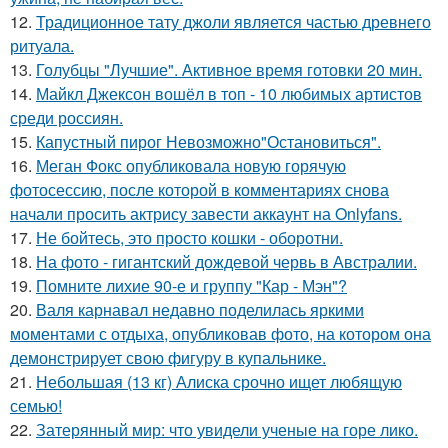
12.
Традиционное тату джоли является частью древнего
ритуала.
13.
Голубцы "Лучшие". Активное время готовки 20 мин.
14.
Майкл Джексон вошёл в топ - 10 любимых артистов
среди россиян.
15.
Капустный пирог Невозможно"Остановиться".
16.
Меган Фокс опубликовала новую горячую
фотосессию, после которой в комментариях снова
начали просить актрису завести аккаунт на Onlyfans.
17.
Не бойтесь, это просто кошки - оборотни.
18.
На фото - гигантский дождевой червь в Австралии.
19.
Помните лихие 90-е и группу "Кар - Мэн"?
20.
Валя карнавал недавно поделилась яркими
моментами с отдыха, опубликовав фото, на котором она
демонстрирует свою фигуру в купальнике.
21.
Небольшая (13 кг) Алиска срочно ищет любящую
семью!
22.
Затерянный мир: что увидели ученые на горе лико.