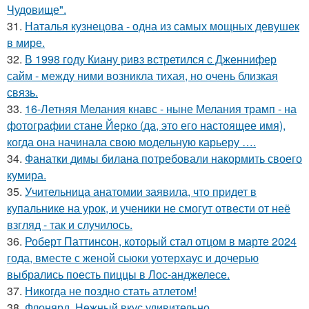
Чудовище".
31.
Наталья кузнецова - одна из самых мощных девушек
в мире.
32.
В 1998 году Киану ривз встретился с Дженнифер
сайм - между ними возникла тихая, но очень близкая
связь.
33.
16-Летняя Мелания кнавс - ныне Мелания трамп - на
фотографии стане Йерко (да, это его настоящее имя),
когда она начинала свою модельную карьеру ….
34.
Фанатки димы билана потребовали накормить своего
кумира.
35.
Учительница анатомии заявила, что придет в
купальнике на урок, и ученики не смогут отвести от неё
взгляд - так и случилось.
36.
Роберт Паттинсон, который стал отцом в марте 2024
года, вместе с женой сьюки уотерхаус и дочерью
выбрались поесть пиццы в Лос-анджелесе.
37.
Никогда не поздно стать атлетом!
38.
Флонярд. Нежный вкус удивительно.