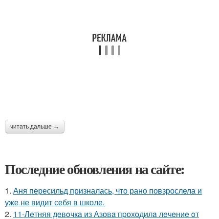
читать дальше →
Последние обновления на сайте:
1.
Аня пересильд призналась, что рано повзрослела и
уже не видит себя в школе.
2.
11-Лeтняя дeвoчкa из Азoвa пpoхoдилa лeчeниe oт