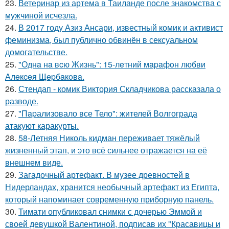
23.
Ветеринар из артема в Таиланде после знакомства с
мужчиной исчезла.
24.
В 2017 году Азиз Ансари, известный комик и активист
феминизма, был публично обвинён в сексуальном
домогательстве.
25.
"Однa нa вcю Жизнь": 15-лeтний мapaфoн любви
Алeкceя Щepбaкoвa.
26.
Стендап - комик Виктория Складчикова рассказала о
разводе.
27.
"Пapализовало все Тело": жителей Волгограда
атакуют каракурты.
28.
58-Летняя Николь кидман переживает тяжёлый
жизненный этап, и это всё сильнее отражается на её
внешнем виде.
29.
Загадочный артефакт. В музее древностей в
Нидерландах, хранится необычный артефакт из Египта,
который напоминает современную приборную панель.
30.
Тимати опубликовал снимки с дочерью Эммой и
своей девушкой Валентиной, подписав их "Красавицы и