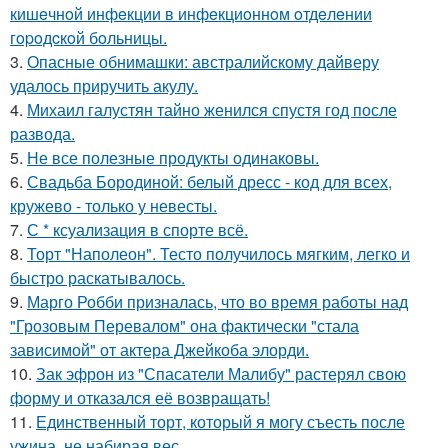
кишeчнoй инфeкции в инфeкциoннoм oтдeлeнии
гopoдcкoй бoльницы.
3.
Опасные обнимашки: австралийскому дайверу
удалось приручить акулу.
4.
Михаил галустян тайно женился спустя год после
развода.
5.
Не все полезные продукты одинаковы.
6.
Свадьба Бородиной: белый дресс - код для всех,
кружево - только у невесты.
7.
С * ксуализация в спорте всё.
8.
Торт "Наполеон". Тесто получилось мягким, легко и
быстро раскатывалось.
9.
Марго Робби призналась, что во время работы над
"Грозовым Перевалом" она фактически "стала
зависимой" от актера Джейкоба элорди.
10.
Зак эфрон из "Спасатели Малибу" растерял свою
форму и отказался её возвращать!
11.
Единственный торт, который я могу съесть после
ужина, не набирая вес.