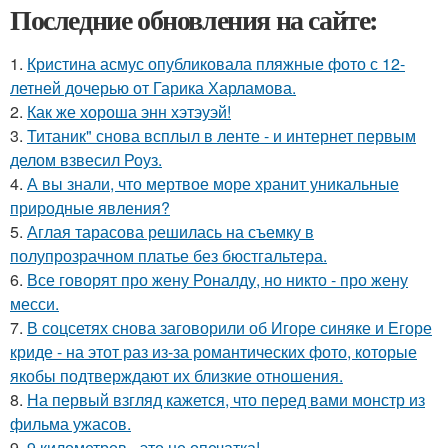
Последние обновления на сайте:
1.
Кристина асмус опубликовала пляжные фото с 12-
летней дочерью от Гарика Харламова.
2.
Как же хороша энн хэтэуэй!
3.
Титаник" снова всплыл в ленте - и интернет первым
делом взвесил Роуз.
4.
А вы знали, что мертвое море хранит уникальные
природные явления?
5.
Аглая тарасова решилась на съемку в
полупрозрачном платье без бюстгальтера.
6.
Все говорят про жену Роналду, но никто - про жену
месси.
7.
В соцсетях снова заговорили об Игоре синяке и Егоре
криде - на этот раз из-за романтических фото, которые
якобы подтверждают их близкие отношения.
8.
На первый взгляд кажется, что перед вами монстр из
фильма ужасов.
9.
9 километров - это не опечатка!