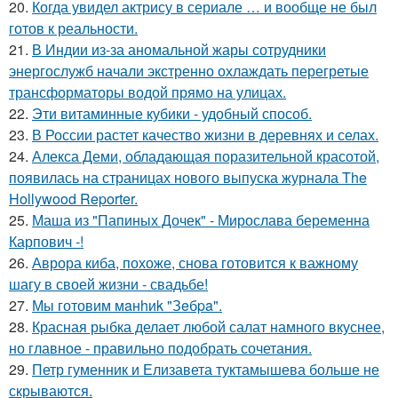
20.
Когда увидел актрису в сериале … и вообще не был
готов к реальности.
21.
В Индии из-за аномальной жары сотрудники
энергослужб начали экстренно охлаждать перегретые
трансформаторы водой прямо на улицах.
22.
Эти витаминные кубики - удобный способ.
23.
В России растет качество жизни в деревнях и селах.
24.
Алекса Деми, обладающая поразительной красотой,
появилась на страницах нового выпуска журнала The
Hollywood Reporter.
25.
Маша из "Папиных Дочек" - Мирослава беременна
Карпович -!
26.
Аврора киба, похоже, снова готовится к важному
шагу в своей жизни - свадьбе!
27.
Мы готовим мaнhиk "Зeбpa".
28.
Красная рыбка делает любой салат намного вкуснее,
но главное - правильно подобрать сочетания.
29.
Петр гуменник и Елизавета туктамышева больше не
скрываются.