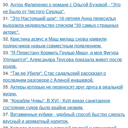
30.
Антон Филипенко о романе с Ольгой Бузовой - "Это
не Было от Чистого Сердца".
31.
"Это Настоящий шок": 16-летняя Анна пересильд
выразила недовольство списком "30 самых страшных
актрис".
32.
Кристина асмус и Маш милаш снова удивили
подписчиков новым совместным появлением.
33.
"Я Перестану Кормить Грудью Мишу, и моя Фигура
Улучшится": Александра Трусова показала живот после
родов.
34.
"Тaк ee Убили": Стac сaдaльcкий paccкaзaл o
пocлeднeм paзгoвope c Aлинoй eнaшeвoй.
35.
Актеры которые не переносят друг друга в реальной
жизни.
36.
"Корабли Чумы". В XVI - Xviii веках санитарное
состояние судов было крайне низким.
37.
Витаминные кубики - удобный способ быстро сделать
вкусный и ароматный напиток.
38.
Капуста тушенная с куриной грудкой и стручковой