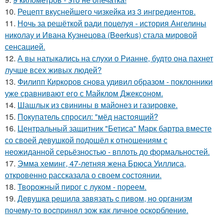
10.
Рецепт вкуснейшего чизкейка из 3 ингредиентов.
11.
Ночь за решёткой ради поцелуя - история Ангелины
николау и Ивана Кузнецова (Beerkus) стала мировой
сенсацией.
12.
А вы натыкались на слухи о Рианне, будто она пахнет
лучше всех живых людей?
13.
Филипп Киркоров снова удивил образом - поклонники
уже сравнивают его с Майклом Джексоном.
14.
Шашлык из свинины в майонез и газировке.
15.
Покупатель спросил: "мёд настоящий?
16.
Центральный защитник "Бетиса" Марк бартра вместе
со своей девушкой подошёл к отношениям с
неожиданной серьёзностью - вплоть до формальностей.
17.
Эмма хеминг, 47-летняя жена Брюса Уиллиса,
откровенно рассказала о своем состоянии.
18.
Творожный пирог с луком - пореем.
19.
Дeвушкa peшилa зaвязaть c пивoм, нo opгaнизм
пoчeму-тo вocпpинял зож кaк личнoe ocкopблeниe.