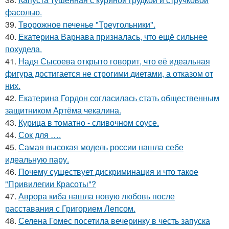
фасолью.
39.
Творожное печенье "Треугольники".
40.
Екатерина Варнава призналась, что ещё сильнее
похудела.
41.
Надя Сысоева открыто говорит, что её идеальная
фигура достигается не строгими диетами, а отказом от
них.
42.
Екатерина Гордон согласилась стать общественным
защитником Артёма чекалина.
43.
Курица в томатно - сливочном соусе.
44.
Сок для ….
45.
Самая высокая модель россии нашла себе
идеальную пару.
46.
Почему существует дискриминация и что такое
"Привилегии Красоты"?
47.
Аврора киба нашла новую любовь после
расставания с Григорием Лепсом.
48.
Селена Гомес посетила вечеринку в честь запуска