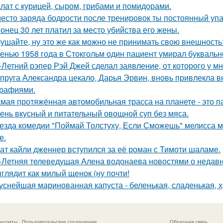
лат с курицей, сыром, грибами и помидорами.
есто заряда бодрости после тренировок ты постоянный упа
онец 30 лет платил за место убийства его жены.
ушайте, ну это же как можно не принимать свою внешность
енью 1958 года в Стокгольм один пациент умирал буквальн
-Летний рэпер Рэй Джей сделал заявление, от которого у мн
пруга Александра цекало, Дарья Эрвин, вновь привлекла 
рафиями.
мая протяжённая автомобильная трасса на планете - это 
ень вкусный и питательный овощной суп без мяса.
езда комедии "Поймай Толстуху, Если Сможешь" мелисса м
е.
ат кайли дженнер вступился за её роман с Тимоти шаламе.
-Летняя телеведущая Алена водонаева новостями о недавн
глядит как милый щенок (ну почти!
уснейшая маринованная капуста - беленькая, сладенькая, 
онтакты
Пользовательское соглашение
Обратная связь