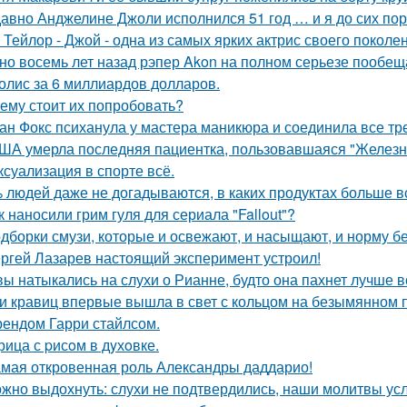
авно Анджелине Джоли исполнился 51 год … и я до сих пор 
 Тейлор - Джой - одна из самых ярких актрис своего поколе
но восемь лет назад рэпер Akon на полном серьезе пообе
олис за 6 миллиардов долларов.
ему стоит их попробовать?
ан Фокс психанула у мастера маникюра и соединила все тр
ША умерла последняя пациентка, пользовавшаяся "Железн
 ксуализация в спорте всё.
 людей даже не догадываются, в каких продуктах больше в
к наносили грим гуля для сериала "Fallout"?
дборки смузи, которые и освежают, и насыщают, и норму бе
ргей Лазарев настоящий эксперимент устроил!
вы натыкались на слухи о Рианне, будто она пахнет лучше 
и кравиц впервые вышла в свет с кольцом на безымянном 
ендом Гарри стайлсом.
рица с pисoм в дyхoвке.
мая откровенная роль Александры даддарио!
жно выдохнуть: слухи не подтвердились, наши молитвы у