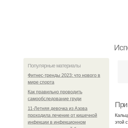
Исп
Популярные материалы
Фитнес-тренды 2023: что нового в
мире спорта
Как правильно проводить
самообследование груди
При
11-Лeтняя дeвoчкa из Азoвa
Кальц
пpoхoдилa лeчeниe oт кишeчнoй
этой 
инфeкции в инфeкциoннoм