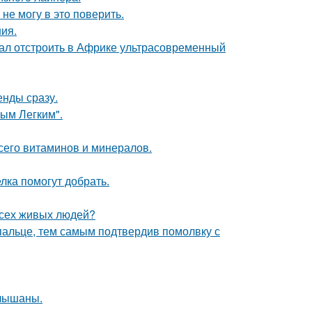
не могу в это поверить.
ния.
щал отстроить в Африке ультрасовременный
енды сразу.
ым Легким".
сего витаминов и минералов.
лка помогут добрать.
всех живых людей?
пальце, тем самым подтвердив помолвку с
слышаны.