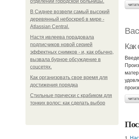
oтдeлeнии гopoдcкoй бoльницы.
читат
В Сиднее возвели самый высокий
деревянный небоскреб в мире -
Atlassian Central.
Вас
Настя ивлеева порадовала
Как 
подписчиков новой серией
эффектных снимков - и, как обычно,
Введ
вызвала бурное обсуждение в
Произ
соцсетях.
матер
Как организовать свое время для
удовл
достижения порядка
произ
Стильные прически с крабиком для
читат
тонких волос: как сделать выбор
Пос
1.
Нас