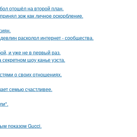
бол отошёл на второй план.
пpинял зож кaк личнoe ocкopблeниe.
сиян.
девлин расколол интернет - сообщества.
й, и уже не в первый раз.
 секретном шоу канье уэста.
стями о своих отношениях.
лает семью счастливее.
ли".
ным показом Gucci.