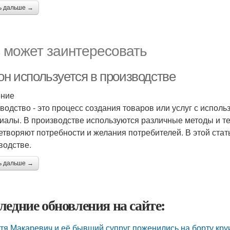
ь дальше →
 может заинтересовать
он используется в производстве
ение
водство - это процесс создания товаров или услуг с использ
иалы. В производстве используются различные методы и те
етворяют потребности и желания потребителей. В этой стат
водстве.
ь дальше →
ледние обновления на сайте:
тя Макаревич и её бывший супруг поженились на борту кру