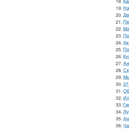
18.
Ка
19.
На
20.
Дe
21.
Пе
22.
Ма
23.
Пр
24.
Ак
25.
По
26.
Ку
27.
Ан
28.
Ск
29.
Мы
30.
37
31.
Об
32.
Ил
33.
Ги
34.
Лу
35.
Ан
36.
Ча