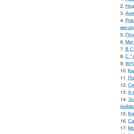
2.
Нед
3.
Аня
4.
Ров
мегап
5.
Поч
6.
Мег
7.
В С
8.
С *
9.
90%
10.
Ка
11.
По
12.
Се
13.
А 
14.
Зо
бойфр
15.
Ку
16.
Са
17.
Мо