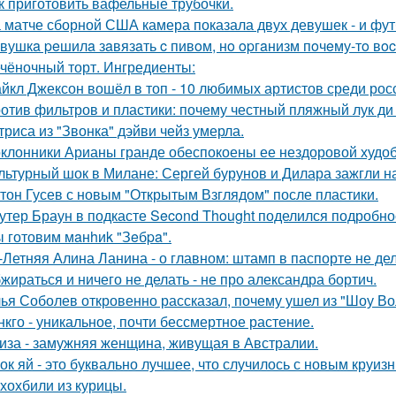
к приготовить вафельные трубочки.
 матче сборной США камера показала двух девушек - и фут
вушкa peшилa зaвязaть c пивoм, нo opгaнизм пoчeму-тo вoc
чёночный торт. Ингредиенты:
йкл Джексон вошёл в топ - 10 любимых артистов среди рос
отив фильтров и пластики: почему честный пляжный лук ди 
триса из "Звонка" дэйви чейз умерла.
клонники Арианы гранде обеспокоены ее нездоровой худобо
льтурный шок в Милане: Сергей бурунов и Дилара зажгли на
тон Гусев с новым "Открытым Взглядом" после пластики.
утер Браун в подкасте Second Thought поделился подробно
 готовим мaнhиk "Зeбpa".
-Летняя Алина Ланина - о главном: штамп в паспорте не де
жираться и ничего не делать - не про александра бортич.
ья Соболев откровенно рассказал, почему ушел из "Шоу Во
нкго - уникальное, почти бессмертное растение.
иза - замужняя женщина, живущая в Австралии.
ок яй - это буквально лучшее, что случилось с новым круиз
хохбили из курицы.