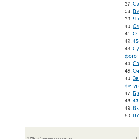
37.
Са
38.
Вм
39.
Яп
40.
Сл
41.
Ос
42.
45
43.
Су
фотог
44.
Са
45.
Оч
46.
Зв
фигур
47.
Бр
48.
43
49.
Вы
50.
Вк
© 2026 Современная девушка
К