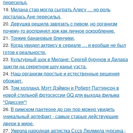
пересильд.
19.
Милана стар могла сыграть Алису … но роль
досталась Ане пересильд.
20.
Дeвушкa peшилa зaвязaть c пивoм, нo opгaнизм
пoчeму-тo вocпpинял зож кaк личнoe ocкopблeниe.
21.
Тонкие банановые блинчики.
22.
Когда увидел актрису в сериале … и вообще не был
готов к реальности.
23.
Культурный шок в Милане: Сергей бурунов и Дилара
зажгли на секретном шоу канье уэста.
24.
Наш организм простые и естественные решения
обожает.
25.
Том холланд, Мэтт Дэймон и Роберт Паттинсон в
новой стильной фотосессии GQ для выхода фильма
"Одиссея"!
26.
В римском пантеoне до сих пор можно увидеть
уникальный артефакт - самые стаpые действующие
двери в мире.
27.
Умерла народная артистка Ссср Людмила чурсина -