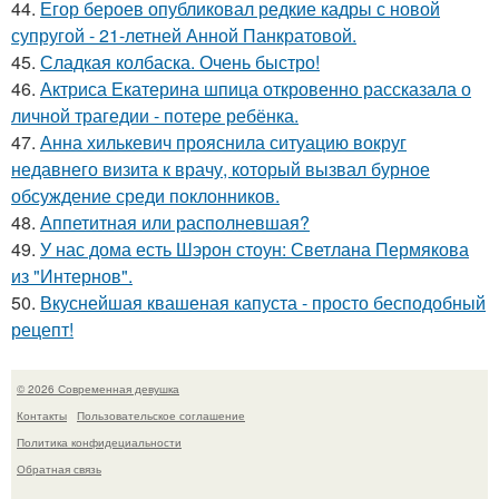
44.
Егор бероев опубликовал редкие кадры с новой
супругой - 21-летней Анной Панкратовой.
45.
Сладкая колбаска. Очень быстро!
46.
Актриса Екатерина шпица откровенно рассказала о
личной трагедии - потере ребёнка.
47.
Анна хилькевич прояснила ситуацию вокруг
недавнего визита к врачу, который вызвал бурное
обсуждение среди поклонников.
48.
Аппетитная или располневшая?
49.
У нас дома есть Шэрон стоун: Светлана Пермякова
из "Интернов".
50.
Вкуснейшая квашеная капуста - просто бесподобный
рецепт!
© 2026 Современная девушка
Контакты
Пользовательское соглашение
Политика конфидециальности
Обратная связь