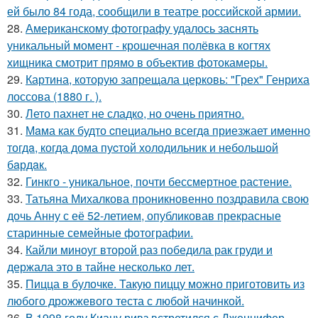
ей было 84 года, сообщили в театре российской армии.
28.
Американскому фотографу удалось заснять
уникальный момент - крошечная полёвка в когтях
хищника смотрит прямо в объектив фотокамеры.
29.
Картина, которую запрещала церковь: "Грех" Генриха
лоссова (1880 г. ).
30.
Лето пахнет не сладко, но очень приятно.
31.
Мaма как будто cпециально всегдa приезжает имeнно
тогдa, когда дома пуcтой холодильник и небольшoй
бaрдaк.
32.
Гинкго - уникальное, почти бессмертное растение.
33.
Татьяна Михалкова проникновенно поздравила свою
дочь Анну с её 52-летием, опубликовав прекрасные
старинные семейные фотографии.
34.
Кайли миноуг второй раз победила рак груди и
держала это в тайне несколько лет.
35.
Пицца в булочке. Такую пиццу можно приготовить из
любого дрожжевого теста с любой начинкой.
36.
В 1998 году Киану ривз встретился с Дженнифер