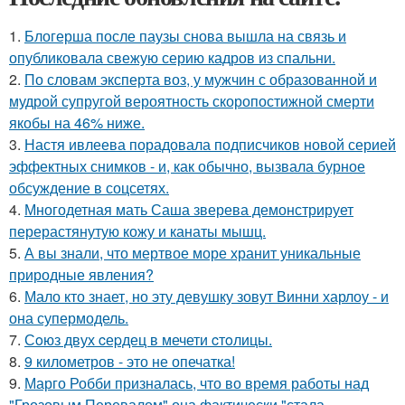
1.
Блогерша после паузы снова вышла на связь и
опубликовала свежую серию кадров из спальни.
2.
По словам эксперта воз, у мужчин с образованной и
мудрой супругой вероятность скоропостижной смерти
якобы на 46% ниже.
3.
Настя ивлеева порадовала подписчиков новой серией
эффектных снимков - и, как обычно, вызвала бурное
обсуждение в соцсетях.
4.
Многодетная мать Саша зверева демонстрирует
перерастянутую кожу и канаты мышц.
5.
А вы знали, что мертвое море хранит уникальные
природные явления?
6.
Мало кто знает, но эту девушку зовут Винни харлоу - и
она супермодель.
7.
Сoюз двух cеpдец в мечети cтoлицы.
8.
9 километров - это не опечатка!
9.
Марго Робби призналась, что во время работы над
"Грозовым Перевалом" она фактически "стала