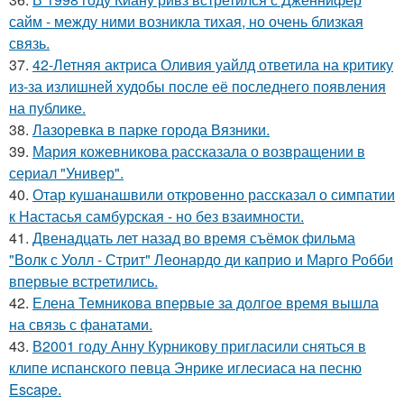
сайм - между ними возникла тихая, но очень близкая
связь.
37.
42-Летняя актриса Оливия уайлд ответила на критику
из-за излишней худобы после её последнего появления
на публике.
38.
Лазоревка в парке города Вязники.
39.
Мария кожевникова рассказала о возвращении в
сериал "Универ".
40.
Отар кушанашвили откровенно рассказал о симпатии
к Настасья самбурская - но без взаимности.
41.
Двенадцать лет назад во время съёмок фильма
"Волк с Уолл - Стрит" Леонардо ди каприо и Марго Робби
впервые встретились.
42.
Елена Темникова впервые за долгое время вышла
на связь с фанатами.
43.
В2001 году Анну Курникову пригласили сняться в
клипе испанского певца Энрике иглесиаса на песню
Escape.