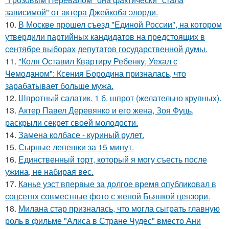
зависимой" от актера Джейкоба элорди.
10.
В Москве прошел съезд "Единой России", на котором
утвердили партийных кандидатов на предстоящих в
сентябре выборах депутатов государственной думы.
11.
"Коля Оставил Квартиру Ребенку, Уехал с
Чемоданом": Ксения Бородина призналась, что
зарабатывает больше мужа.
12.
Шпротный салатик. 1 б. шпрот (желательно крупных).
13.
Актер Павел Деревянко и его жена, Зоя Фуць,
раскрыли секрет своей молодости.
14.
Замена колбасе - куриный рулет.
15.
Сырные лепешки за 15 минут.
16.
Единственный торт, который я могу съесть после
ужина, не набирая вес.
17.
Канье уэст впервые за долгое время опубликовал в
соцсетях совместные фото с женой Бьянкой цензори.
18.
Милана стар призналась, что могла сыграть главную
роль в фильме "Алиса в Стране Чудес" вместо Ани