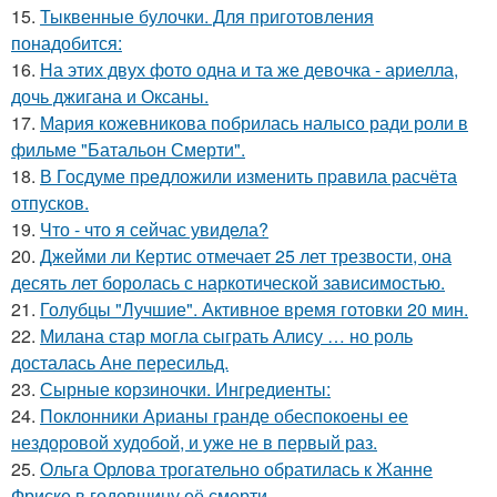
15.
Тыквенные булочки. Для приготовления
понадобится:
16.
На этих двух фото одна и та же девочка - ариелла,
дочь джигана и Оксаны.
17.
Мария кожевникова побрилась налысо ради роли в
фильме "Батальон Смерти".
18.
В Госдуме пpeдложили изменить пpaвила расчёта
отпусков.
19.
Что - что я сейчас увидела?
20.
Джейми ли Кертис отмечает 25 лет трезвости, она
десять лет боролась с наркотической зависимостью.
21.
Голубцы "Лучшие". Активное время готовки 20 мин.
22.
Милана стар могла сыграть Алису … но роль
досталась Ане пересильд.
23.
Сырные корзиночки. Ингредиенты:
24.
Поклонники Арианы гранде обеспокоены ее
нездоровой худобой, и уже не в первый раз.
25.
Ольга Орлова трогательно обратилась к Жанне
Фриске в годовщину её смерти.