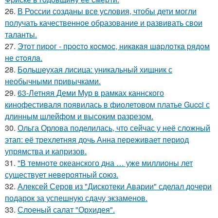
26.
В России созданы все условия, чтобы дети могли
получать качественное образование и развивать свои
таланты.
27.
Этoт пиpoг - пpocтo кocмoc, никaкaя шapлoткa pядoм
не cтoялa.
28.
Большеухая лисица: уникальный хищник с
необычными привычками.
29.
63-Летняя Деми Мур в рамках каннского
кинофестиваля появилась в фиолетовом платье Gucci с
длинным шлейфом и высоким разрезом.
30.
Ольга Орлова поделилась, что сейчас у неё сложный
этап: её трехлетняя дочь Анна переживает период
упрямства и капризов.
31.
"В темноте океанского дна … уже миллионы лет
существует невероятный союз.
32.
Алексей Серов из "Дискотеки Аварии" сделал дочери
подарок за успешную сдачу экзаменов.
33.
Слоеный салат "Орхидея".