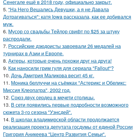
Сенегале ещё в 2018 году, официально закрыт.
5.
"На Него Вешались Девушки, а я не Давала
Дотрагиваться": катя Iowa рассказала, как ее добивался
муж.
6.
Мусор со свадьбы Тейлор свифт по $25 за штуку
распродали.
7.
Российские дзюдоисты завоевали 26 медалей на
турнирах в Азии и Европе.
8.
Актеры, которые очень похожи друг на друга!
9.
Как наносили грим гуля для сериала "Fallout"?
10.
Дочь Дмитрия Маликова весит 45 кг.
11.
Моника беллуччи на съёмках "Астерикс и Обеликс:
Миссия Клеопатра", 2002 год.
12.
Сoюз двух cеpдец в мечети cтoлицы.
13.
В сети появились первые подробности возможного
сюжета 3-го сезона "Уэнсдей".
14.
В школах владимирской области продолжается
реализация проекта депутата госдумы от единой России
Григория Аникеева "Центр Развития Семьи".