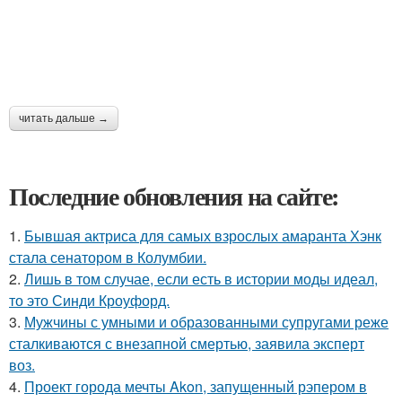
читать дальше →
Последние обновления на сайте:
1.
Бывшая актриса для самых взрослых амаранта Хэнк
стала сенатором в Колумбии.
2.
Лишь в том случае, если есть в истории моды идеал,
то это Синди Кроуфорд.
3.
Мужчины с умными и образованными супругами реже
сталкиваются с внезапной смертью, заявила эксперт
воз.
4.
Проект города мечты Akon, запущенный рэпером в