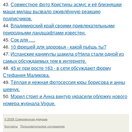
43.
Совместное фото Кристины асмус и её близняшки
маши милаш вызвало оживлённую реакцию
подписчиков.
44.
Владимирский край своими привлекательными
природными ландшафтами известен.
45.
Сок для ….
46.
10 фрешей для здоровья - какой пьёшь ты?
47.
Испанские каникулы шакила о'Нила стали одной из
самых обсуждаемых тем в интернете.
48.
45 кг при росте 163 - в сети обсуждают форму
Стефания Маликова.
49.
Тёплая и нежная фотосессия юры борисова и анны
шевчук.
50.
Мэрил стрип и Анна винтур украсили обложку нового
номера журнала Vogue.
© 2026 Современная девушка
Контакты
Пользовательское соглашение