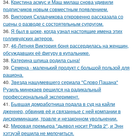
34.
Кристина асмус и Маш милаш снова удивили
подписчиков новым совместным появлением.
35.
Виктория Складчикова откровенно рассказала со
сцены о разводе с состоятельным супругом.
36.
Я был в шоке, когда узнал настоящие имена этих
голливудских актеров.
37.
46-Летняя Виктория боня рассердилась на женщин,
обсуждавших её фигуру в купальнике.
38.
Катерина шпица родила сына!
39.
Семена - маленький продукт с большой пользой для
рациона.
40.
Звезда нашумевшего сериала "Слово Пацана"
Рузиль минекаев решился на радикальный
профессиональный эксперимент.
41.
Бывшая домработница подала в суд на кайли
дженнер, обвинив её и связанные с ней компании в
дискриминации, травле и незаконном увольнении.
42.
Мировая премьера "дьявол носит Prada 2", и Энн
хэтэуэй решила не мелочиться.