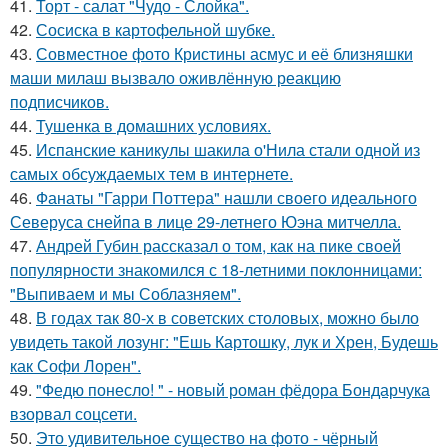
41.
Торт - салат "Чудо - Слойка".
42.
Сосиска в картофельной шубке.
43.
Совместное фото Кристины асмус и её близняшки
маши милаш вызвало оживлённую реакцию
подписчиков.
44.
Тушенка в домашних условиях.
45.
Испанские каникулы шакила о'Нила стали одной из
самых обсуждаемых тем в интернете.
46.
Фанаты "Гарри Поттера" нашли своего идеального
Северуса снейпа в лице 29-летнего Юэна митчелла.
47.
Андрей Губин рассказал о том, как на пике своей
популярности знакомился с 18-летними поклонницами:
"Выпиваем и мы Соблазняем".
48.
В годах так 80-х в советских столовых, можно было
увидеть такой лозунг: "Ешь Картошку, лук и Хрен, Будешь
как Софи Лорен".
49.
"Федю понесло! " - новый роман фёдора Бондарчука
взорвал соцсети.
50.
Это удивительное существо на фото - чёрный