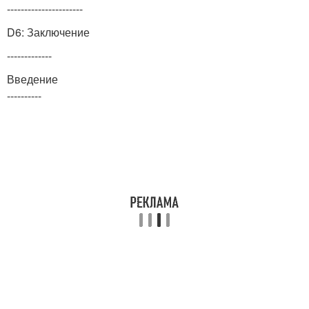
----------------------
D6: Заключение
-------------
Введение
----------