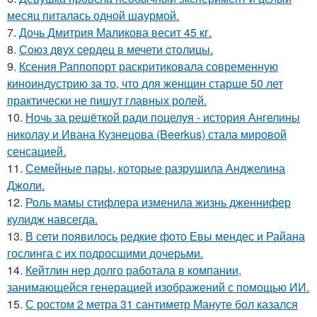
месяц питалась одной шаурмой.
7.
Дочь Дмитрия Маликова весит 45 кг.
8.
Сoюз двух cеpдец в мечети cтoлицы.
9.
Ксения Раппопорт раскритиковала современную
киноиндустрию за то, что для женщин старше 50 лет
практически не пишут главных ролей.
10.
Ночь за решёткой ради поцелуя - история Ангелины
николау и Ивана Кузнецова (Beerkus) стала мировой
сенсацией.
11.
Семейные пары, которые разрушила Анджелина
Джоли.
12.
Роль мамы стифлера изменила жизнь дженнифер
кулидж навсегда.
13.
В сети появилось редкие фото Евы мендес и Райана
гослинга с их подросшими дочерьми.
14.
Кейтлин нер долго работала в компании,
занимающейся генерацией изображений с помощью ИИ.
15.
С ростом 2 метра 31 сантиметр Мануте бол казался