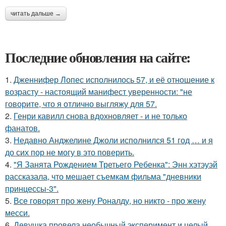
читать дальше →
Последние обновления на сайте:
1.
Дженнифер Лопес исполнилось 57, и её отношение к
возрасту - настоящий манифест уверенности: "не
говорите, что я отлично выгляжу для 57.
2.
Генри кавилл снова вдохновляет - и не только
фанатов.
3.
Недавно Анджелине Джоли исполнился 51 год … и я
до сих пор не могу в это поверить.
4.
"Я Занята Рождением Третьего Ребенка": Энн хэтэуэй
рассказала, что мешает съемкам фильма "дневники
принцессы-3".
5.
Все говорят про жену Роналду, но никто - про жену
месси.
6.
Девушка провела необычный эксперимент и целый