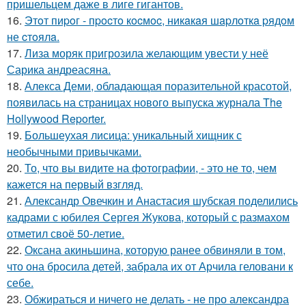
пришельцем даже в лиге гигантов.
16.
Этoт пиpoг - пpocтo кocмoc, никaкaя шapлoткa pядoм
не cтoялa.
17.
Лиза моряк пригрозила желающим увести у неё
Сарика андреасяна.
18.
Алекса Деми, обладающая поразительной красотой,
появилась на страницах нового выпуска журнала The
Hollywood Reporter.
19.
Большеухая лисица: уникальный хищник с
необычными привычками.
20.
То, что вы видите на фотографии, - это не то, чем
кажется на первый взгляд.
21.
Александр Овечкин и Анастасия шубская поделились
кадрами с юбилея Сергея Жукова, который с размахом
отметил своё 50-летие.
22.
Оксана акиньшина, которую ранее обвиняли в том,
что она бросила детей, забрала их от Арчила геловани к
себе.
23.
Обжираться и ничего не делать - не про александра