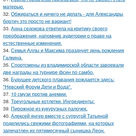
матерью.
32.
Обжираться и ничего не делать - для Александры
бортич это просто не вариант!
33.
Анна седокова ответила на критику своего
преображения, напомнив аудитории о праве на
естественные изменения.
34.
Семья Аллы и Максима празднует день рождения
Галкина.
35.
Спортсмены из владимирской области завоевали
две награды на турнире фсин по самбо.
36.
Будущее детского плавания рождается здесь:
"Невский Форум Дети и Вода".
37.
10 смузи против анемии.
38.
Треугольные котлетки. Ингредиенты:
39.
Пирожное из кукурузных палочек.
40.
Алексей янгер вместе с супругой Татьяной
поделились свежими фотографиями, на которых
запечатлен их пятимесячный сынишка Леон.