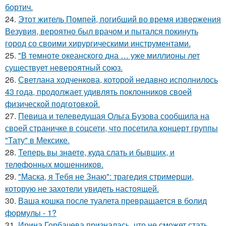
бортич.
24.
Этот житель Помпей, погибший во время извержения
Везувия, вероятно был врачом и пытался покинуть
город со своими хирургическими инструментами.
25.
"В темноте океанского дна … уже миллионы лет
существует невероятный союз.
26.
Светлана ходченкова, которой недавно исполнилось
43 года, продолжает удивлять поклонников своей
физической подготовкой.
27.
Певица и телеведущая Ольга Бузова сообщила на
своей страничке в соцсети, что посетила концерт группы
"Тату" в Мексике.
28.
Теперь вы знaетe, куда слать и бывших, и
телeфонныx мошенников.
29.
"Маска, я Тебя не Знаю": трагедия стримерши,
которую не захотели увидеть настоящей.
30.
Ваша кошка после туалета превращается в болид
формулы - 1?
31.
Ирина Горбачева призналась, что не сможет стать