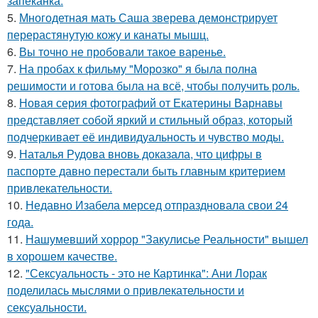
запеканка.
5.
Многодетная мать Саша зверева демонстрирует
перерастянутую кожу и канаты мышц.
6.
Вы точно не пробовали такое варенье.
7.
На пробах к фильму "Морозко" я была полна
решимости и готова была на всё, чтобы получить роль.
8.
Новая серия фотографий от Екатерины Варнавы
представляет собой яркий и стильный образ, который
подчеркивает её индивидуальность и чувство моды.
9.
Наталья Рудова вновь доказала, что цифры в
паспорте давно перестали быть главным критерием
привлекательности.
10.
Недавно Изабела мерсед отпраздновала свои 24
года.
11.
Нашумевший хоррор "Закулисье Реальности" вышел
в хорошем качестве.
12.
"Сексуальность - это не Картинка": Ани Лорак
поделилась мыслями о привлекательности и
сексуальности.