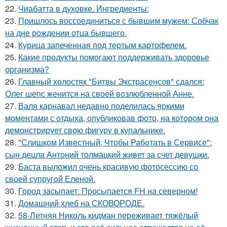
22.
Чиабатта в духовке. Ингредиенты:
23.
Пришлось воссоединиться с бывшим мужем: Собчак
на дне рождении отца бывшего.
24.
Курица запеченная под тертым картофелем.
25.
Какие продукты помогают поддерживать здоровье
организма?
26.
Главный холостяк "Битвы Экстрасенсов" сдался:
Олег шепс женится на своей возлюбленной Анне.
27.
Валя карнавал недавно поделилась яркими
моментами с отдыха, опубликовав фото, на котором она
демонстрирует свою фигуру в купальнике.
28.
"Слишком Известный, Чтобы Работать в Сервисе":
сын децла Антоний толмацкий живет за счет девушки.
29.
Баста выложил очень красивую фотосессию со
своей супругой Еленой.
30.
Город засыпает. Просыпается FH на северном!
31.
Домашний хлеб на СКОВОРОДЕ.
32.
58-Летняя Николь кидман переживает тяжёлый