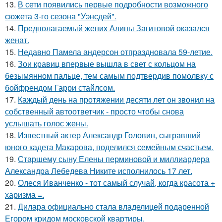
13.
В сети появились первые подробности возможного
сюжета 3-го сезона "Уэнсдей".
14.
Предполагаемый жених Алины Загитовой оказался
женат.
15.
Недавно Памела андерсон отпраздновала 59-летие.
16.
Зои кравиц впервые вышла в свет с кольцом на
безымянном пальце, тем самым подтвердив помолвку с
бойфрендом Гарри стайлсом.
17.
Каждый день на протяжении десяти лет он звонил на
собственный автоответчик - просто чтобы снова
услышать голос жены.
18.
Известный актер Александр Головин, сыгравший
юного кадета Макарова, поделился семейным счастьем.
19.
Старшему сыну Елены перминовой и миллиардера
Александра Лебедева Никите исполнилось 17 лет.
20.
Олеся Иванченко - тот самый случай, когда красота +
харизма =.
21.
Дилара официально стала владелицей подаренной
Егором кридом московской квартиры.