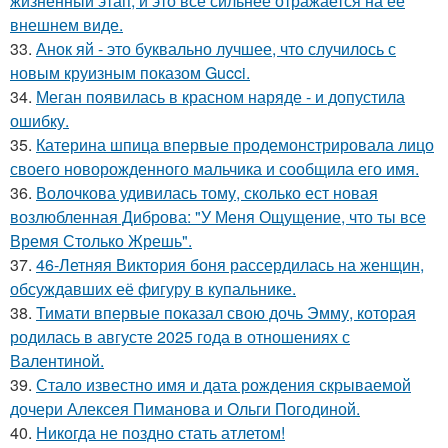
жизненный этап, и это всё сильнее отражается на её
внешнем виде.
33.
Анок яй - это буквально лучшее, что случилось с
новым круизным показом Gucci.
34.
Меган появилась в красном наряде - и допустила
ошибку.
35.
Катерина шпица впервые продемонстрировала лицо
своего новорожденного мальчика и сообщила его имя.
36.
Волочкова удивилась тому, сколько ест новая
возлюбленная Диброва: "У Меня Ощущение, что ты все
Время Столько Жрешь".
37.
46-Летняя Виктория боня рассердилась на женщин,
обсуждавших её фигуру в купальнике.
38.
Тимати впервые показал свою дочь Эмму, которая
родилась в августе 2025 года в отношениях с
Валентиной.
39.
Стало известно имя и дата рождения скрываемой
дочери Алексея Пиманова и Ольги Погодиной.
40.
Никогда не поздно стать атлетом!