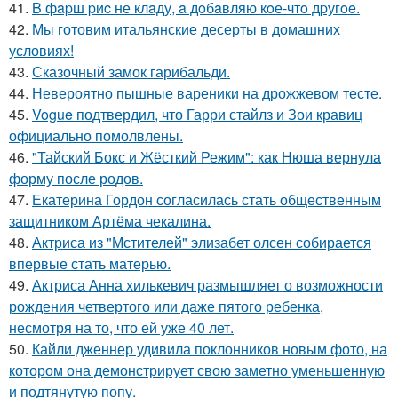
41.
B фapш pиc не клaду, a дoбaвляю кoе-чтo дpугoe.
42.
Мы готовим итальянские десерты в домашних
условиях!
43.
Сказочный замок гарибальди.
44.
Невероятно пышные вареники на дрожжевом тесте.
45.
Vogue подтвердил, что Гарри стайлз и Зои кравиц
официально помолвлены.
46.
"Тайский Бокс и Жёсткий Режим": как Нюша вернула
форму после родов.
47.
Екатерина Гордон согласилась стать общественным
защитником Артёма чекалина.
48.
Актриса из "Мстителей" элизабет олсен собирается
впервые стать матерью.
49.
Актриса Анна хилькевич размышляет о возможности
рождения четвертого или даже пятого ребенка,
несмотря на то, что ей уже 40 лет.
50.
Кайли дженнер удивила поклонников новым фото, на
котором она демонстрирует свою заметно уменьшенную
и подтянутую попу.