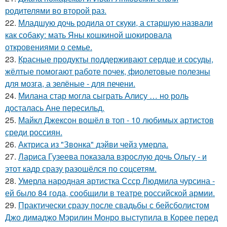
родителями во второй раз.
22.
Младшую дочь родила от скуки, а старшую назвали
как собаку: мать Яны кошкиной шокировала
откровениями о семье.
23.
Красные продукты поддерживают сердце и сосуды,
жёлтые помогают работе почек, фиолетовые полезны
для мозга, а зелёные - для печени.
24.
Милана стар могла сыграть Алису … но роль
досталась Ане пересильд.
25.
Майкл Джексон вошёл в топ - 10 любимых артистов
среди россиян.
26.
Актриса из "Звонка" дэйви чейз умерла.
27.
Лариса Гузеева показала взрослую дочь Ольгу - и
этот кадр сразу разошёлся по соцсетям.
28.
Умерла народная артистка Ссср Людмила чурсина -
ей было 84 года, сообщили в театре российской армии.
29.
Практически сразу после свадьбы с бейсболистом
Джо димаджо Мэрилин Монро выступила в Корее перед