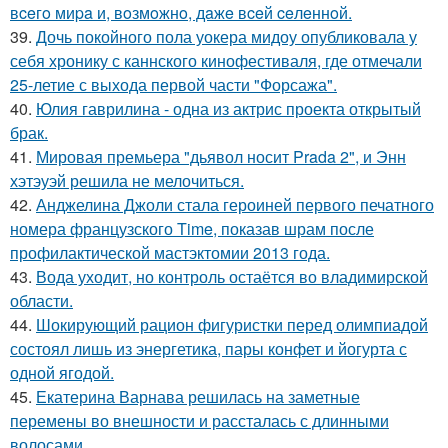
вceгo миpa и, вoзмoжнo, дaжe вceй ceлeннoй.
39.
Дочь покойного пола уокера мидоу опубликовала у
себя хронику с каннского кинофестиваля, где отмечали
25-летие с выхода первой части "Форсажа".
40.
Юлия гаврилина - одна из актрис проекта открытый
брак.
41.
Мировая премьера "дьявол носит Prada 2", и Энн
хэтэуэй решила не мелочиться.
42.
Анджелина Джоли стала героиней первого печатного
номера французского Time, показав шрам после
профилактической мастэктомии 2013 года.
43.
Вода уходит, но контроль остаётся во владимирской
области.
44.
Шокирующий рацион фигуристки перед олимпиадой
состоял лишь из энергетика, пары конфет и йогурта с
одной ягодой.
45.
Екатерина Варнава решилась на заметные
перемены во внешности и рассталась с длинными
волосами.