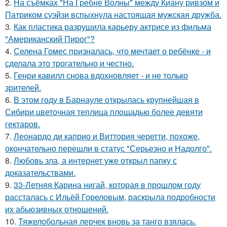
2.
На съёмках "На Гребне Волны" между Киану ривзом и
Патриком суэйзи вспыхнула настоящая мужская дружба.
3.
Как пластика разрушила карьеру актрисе из фильма
"Американский Пирог"?
4.
Селена Гомес призналась, что мечтает о ребёнке - и
сделала это трогательно и честно.
5.
Генри кавилл снова вдохновляет - и не только
зрителей.
6.
В этом году в Барнауле открылась крупнейшая в
Сибири цветочная теплица площадью более девяти
гектаров.
7.
Леонардо ди каприо и Виттория черетти, похоже,
окончательно перешли в статус "Серьезно и Надолго".
8.
Любовь зла, а интернет уже открыл папку с
доказательствами.
9.
33-Летняя Карина нигай, которая в прошлом году
рассталась с Ильёй Гореловым, раскрыла подробности
их абьюзивных отношений.
10.
Тяжелобольная лерчек вновь за танго взялась.