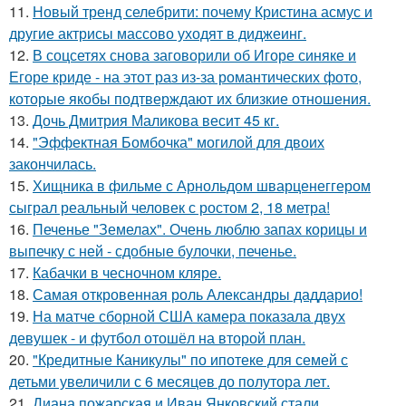
11.
Новый тренд селебрити: почему Кристина асмус и
другие актрисы массово уходят в диджеинг.
12.
В соцсетях снова заговорили об Игоре синяке и
Егоре криде - на этот раз из-за романтических фото,
которые якобы подтверждают их близкие отношения.
13.
Дочь Дмитрия Маликова весит 45 кг.
14.
"Эффектная Бомбочка" могилой для двоих
закончилась.
15.
Хищника в фильме с Арнольдом шварценеггером
сыграл реальный человек с ростом 2, 18 метра!
16.
Печенье "Земелах". Очень люблю запах корицы и
выпечку с ней - сдобные булочки, печенье.
17.
Кабачки в чесночном кляре.
18.
Самая откровенная роль Александры даддарио!
19.
На матче сборной США камера показала двух
девушек - и футбол отошёл на второй план.
20.
"Кредитные Каникулы" по ипотеке для семей с
детьми увеличили с 6 месяцев до полутора лет.
21.
Диана пожарская и Иван Янковский стали