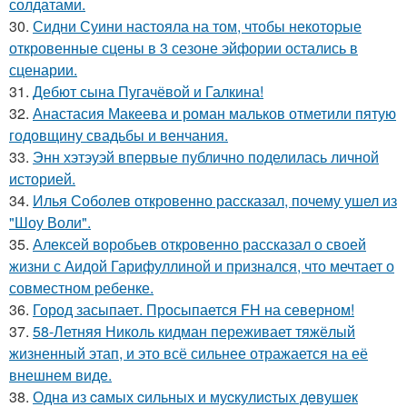
солдатами.
30.
Сидни Суини настояла на том, чтобы некоторые
откровенные сцены в 3 сезоне эйфории остались в
сценарии.
31.
Дебют сына Пугачёвой и Галкина!
32.
Анастасия Макеева и роман мальков отметили пятую
годовщину свадьбы и венчания.
33.
Энн хэтэуэй впервые публично поделилась личной
историей.
34.
Илья Соболев откровенно рассказал, почему ушел из
"Шоу Воли".
35.
Алексей воробьев откровенно рассказал о своей
жизни с Аидой Гарифуллиной и признался, что мечтает о
совместном ребенке.
36.
Город засыпает. Просыпается FH на северном!
37.
58-Летняя Николь кидман переживает тяжёлый
жизненный этап, и это всё сильнее отражается на её
внешнем виде.
38.
Однa из caмых cильных и муcкулиcтых дeвушeк