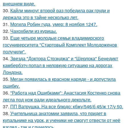
внешнем виде.
30.
Кайли миноуг второй раз победила рак груди и
держала это в тайне несколько лет.
31.
Могила Робин гуда, умер: 8 ноября 1247.
32.
Чахохбили из курицы.
33.
Еще четыре молодые семьи владимирского
госуниверситета "Стартовый Комплект Молодоженов
получили".
34.
Звезда "Доктора Стрэнджа" и "Шерлока" Бенедикт
камбербэтч попал в неловкую ситуацию на дорогах
Лондона.
35.
Меган появилась в красном наряде - и допустила
ошибку.
36.
"Работа над Ошибками": Анастасия Костенко снова
легла под нож ради идеального декольте.
37.
ПП Ватрушка. На все блюдо: кбжу/546/б 45/ж 17/у 50.
38.
Учительница анатомии заявила, что придет в
купальнике на урок, и ученики не смогут отвести от неё
взгляд - так и случилось.