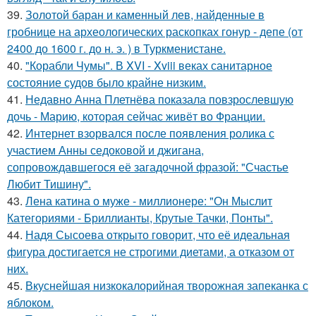
39.
Золотой баран и каменный лев, найденные в
гробнице на археологических раскопках гонур - депе (от
2400 до 1600 г. до н. э. ) в Туркменистане.
40.
"Корабли Чумы". В XVI - Xviii веках санитарное
состояние судов было крайне низким.
41.
Недавно Анна Плетнёва показала повзрослевшую
дочь - Марию, которая сейчас живёт во Франции.
42.
Интернет взорвался после появления ролика с
участием Анны седоковой и джигана,
сопровождавшегося её загадочной фразой: "Счастье
Любит Тишину".
43.
Лена катина о муже - миллионере: "Он Мыслит
Категориями - Бриллианты, Крутые Тачки, Понты".
44.
Надя Сысоева открыто говорит, что её идеальная
фигура достигается не строгими диетами, а отказом от
них.
45.
Вкуснейшая низкокалорийная творожная запеканка с
яблоком.