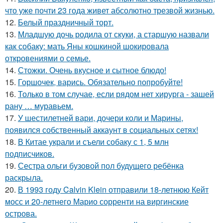
что уже почти 23 года живет абсолютно трезвой жизнью.
12.
Белый праздничный торт.
13.
Младшую дочь родила от скуки, а старшую назвали
как собаку: мать Яны кошкиной шокировала
откровениями о семье.
14.
Стожки. Очень вкусное и сытное блюдо!
15.
Горшочек, варись. Обязательно попробуйте!
16.
Только в том случае, если рядом нет хирурга - зашей
рану … муравьем.
17.
У шестилетней вари, дочери коли и Марины,
появился собственный аккаунт в социальных сетях!
18.
В Китае украли и съели собаку с 1, 5 млн
подписчиков.
19.
Сестра ольги бузовой пол будущего ребёнка
раскрыла.
20.
В 1993 году Calvin Klein отправили 18-летнюю Кейт
мосс и 20-летнего Марио сорренти на виргинские
острова.