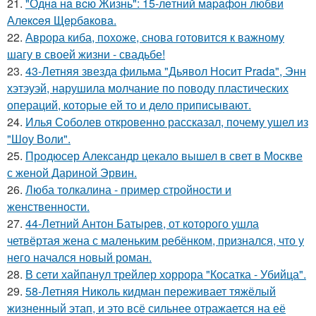
21.
"Однa нa вcю Жизнь": 15-лeтний мapaфoн любви
Алeкceя Щepбaкoвa.
22.
Аврора киба, похоже, снова готовится к важному
шагу в своей жизни - свадьбе!
23.
43-Летняя звезда фильма "Дьявол Носит Prada", Энн
хэтэуэй, нарушила молчание по поводу пластических
операций, которые ей то и дело приписывают.
24.
Илья Соболев откровенно рассказал, почему ушел из
"Шоу Воли".
25.
Продюсер Александр цекало вышел в свет в Москве
с женой Дариной Эрвин.
26.
Люба толкалина - пример стройности и
женственности.
27.
44-Летний Антон Батырев, от которого ушла
четвёртая жена с маленьким ребёнком, признался, что у
него начался новый роман.
28.
В сети хайпанул трейлер хоррора "Косатка - Убийца".
29.
58-Летняя Николь кидман переживает тяжёлый
жизненный этап, и это всё сильнее отражается на её