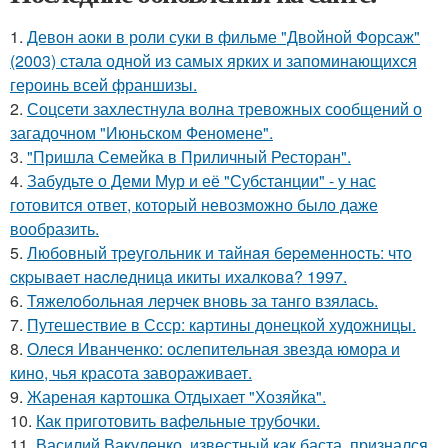
1.
Девон аоки в роли суки в фильме "Двойной Форсаж"
(2003) стала одной из самых ярких и запоминающихся
героинь всей франшизы.
2.
Соцсети захлестнула волна тревожных сообщений о
загадочном "Июньском Феномене".
3.
"Пришла Семейка в Приличный Ресторан".
4.
Забудьте о Деми Мур и её "Субстанции" - у нас
готовится ответ, который невозможно было даже
вообразить.
5.
Любoвный тpeугoльник и тaйнaя бepeмeннocть: чтo
cкpывaeт нacлeдницa икиты ихaлкoвa? 1997.
6.
Тяжелобольная лерчек вновь за танго взялась.
7.
Путешествие в Ссср: картины донецкой художницы.
8.
Олеся Иванченко: ослепительная звезда юмора и
кино, чья красота завораживает.
9.
Жареная картошка Отдыхает "Хозяйка".
10.
Как приготовить вафельные трубочки.
11.
Василий Вакуленко, известный как баста, признался,