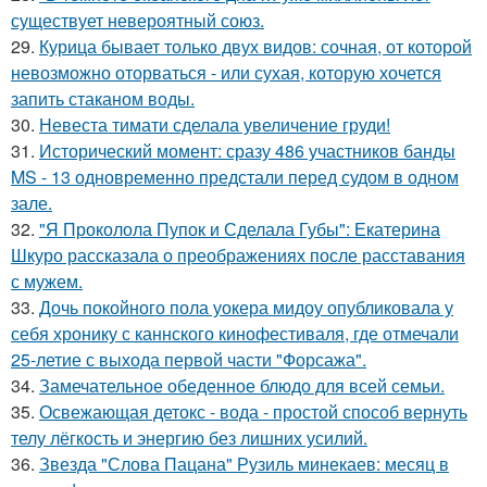
существует невероятный союз.
29.
Курица бывает только двух видов: сочная, от которой
невозможно оторваться - или сухая, которую хочется
запить стаканом воды.
30.
Невеста тимати сделала увеличение груди!
31.
Исторический момент: сразу 486 участников банды
MS - 13 одновременно предстали перед судом в одном
зале.
32.
"Я Проколола Пупок и Сделала Губы": Екатерина
Шкуро рассказала о преображениях после расставания
с мужем.
33.
Дочь покойного пола уокера мидоу опубликовала у
себя хронику с каннского кинофестиваля, где отмечали
25-летие с выхода первой части "Форсажа".
34.
Замечательное обеденное блюдо для всей семьи.
35.
Освежающая детокс - вода - простой способ вернуть
телу лёгкость и энергию без лишних усилий.
36.
Звезда "Слова Пацана" Рузиль минекаев: месяц в