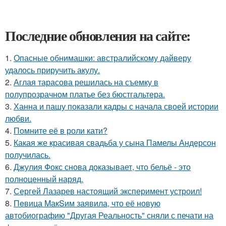
Последние обновления на сайте:
1.
Опасные обнимашки: австралийскому дайверу
удалось приручить акулу.
2.
Аглая тарасова решилась на съемку в
полупрозрачном платье без бюстгальтера.
3.
Ханна и пашу показали кадры с начала своей истории
любви.
4.
Помните её в роли кати?
5.
Какая же красивая свадьба у сына Памелы Андерсон
получилась.
6.
Джулия Фокс снова доказывает, что бельё - это
полноценный наряд.
7.
Сергей Лазарев настоящий эксперимент устроил!
8.
Пeвица MакSим заявила, что её новую
автобиографию "Другая Реальность" сняли с печати на