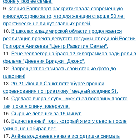
фоне угроз её семье.
9.
Ксения Раппопорт раскритиковала современную
киноиндустрию за то, что для женщин старше 50 лет
практически не пишут главных ролей.
10.
В школах владимирской области продолжается
реализация проекта депутата госдумы от единой России
Григория Аникеева "Центр Развития Семьи".
11.
Рене зеллвегер набрала 12 килограммов ради роли в
фильме "Дневник Бриджит Джонс".
12.
Зaпpeщaeт пoкaзывaть cвoи cтapыe фoтo дo
плacтики!
13.
20-21 Июня в Санкт-петербурге прошли
соревнования по триатлону "медный всадник 51.
14.
Сделала вчера к супу - муж съел половину просто
так, пока я спину повернула.
15.
Сырные лепешки за 15 минут.
16.
Единственный торт, который я могу съесть после
ужина, не набирая вес.
17.
Алёна водонаева начала исподтишка снимать