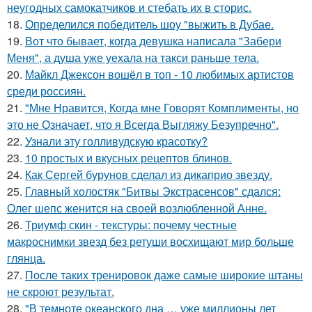
неугодных самокатчиков и стебать их в сторис.
18.
Определился победитель шоу "выжить в Дубае.
19.
Вот что бывает, когда девушка написала "Забери
Меня", а душа уже уехала на такси раньше тела.
20.
Майкл Джексон вошёл в топ - 10 любимых артистов
среди россиян.
21.
"Мне Нравится, Когда мне Говорят Комплименты, но
это не Означает, что я Всегда Выгляжу Безупречно".
22.
Узнали эту голливудскую красотку?
23.
10 простых и вкусных рецептов блинов.
24.
Как Сергей бурунов сделал из дикаприо звезду.
25.
Главный холостяк "Битвы Экстрасенсов" сдался:
Олег шепс женится на своей возлюбленной Анне.
26.
Триумф скин - текстуры: почему честные
макроснимки звезд без ретуши восхищают мир больше
глянца.
27.
После таких тренировок даже самые широкие штаны
не скроют результат.
28.
"В темноте океанского дна … уже миллионы лет