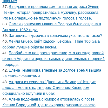
тюрьме!
37.
В недавнем прошлом симпатичная актриса Эллен
Пейдж, которая превратилась в мужчину, рассказала,
что на операцию её подтолкнули голоса в голове.
38.
Самая крошечная машинa Peelp50 была созданa в
Англии в 1962 году.
39.
Загадочная дырочка в кошачьем ухе: что это такое?
40.
Хейли бибер, Кейт хадсон, бэкхэмы: Time 100 Gala
собрал лучшие образы весны.
41.
Баобаб - это не просто растение, это легенда, живой
символ Африки и одно из самых удивительных творений
природы.
42.
Елена Темникова впервые за долгое время вышла
на связь с фанатами.
43.
Актриса из сериала "Дневники Вампира" Кэндис
аккола вместе с партнером Стивеном Крюгером
официально вступили в брак.
44.
Алена водонаева с юмором отозвалась о посте
Ксении Бородиной, где та охарактеризовала своего