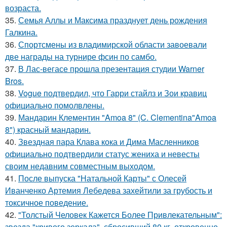
возраста.
35.
Семья Аллы и Максима празднует день рождения
Галкина.
36.
Спортсмены из владимирской области завоевали
две награды на турнире фсин по самбо.
37.
В Лас-вегасе прошла презентация студии Warner
Bros.
38.
Vogue подтвердил, что Гарри стайлз и Зои кравиц
официально помолвлены.
39.
Мандарин Клементин "Amoa 8" (C. Clementina"Amoa
8") красный мандарин.
40.
Звездная пара Клава кока и Дима Масленников
официально подтвердили статус жениха и невесты
своим недавним совместным выходом.
41.
После выпуска "Натальной Карты" с Олесей
Иванченко Артемия Лебедева захейтили за грубость и
токсичное поведение.
42.
"Толстый Человек Кажется Более Привлекательным":
звезда "кривого зеркала", сбросивший 80 кг, откровенно