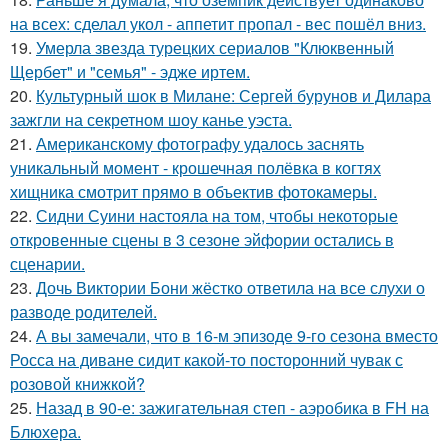
на всех: сделал укол - аппетит пропал - вес пошёл вниз.
19.
Умерла звезда турецких сериалов "Клюквенный
Щербет" и "семья" - эдже иртем.
20.
Культурный шок в Милане: Сергей бурунов и Дилара
зажгли на секретном шоу канье уэста.
21.
Американскому фотографу удалось заснять
уникальный момент - крошечная полёвка в когтях
хищника смотрит прямо в объектив фотокамеры.
22.
Сидни Суини настояла на том, чтобы некоторые
откровенные сцены в 3 сезоне эйфории остались в
сценарии.
23.
Дочь Виктории Бони жёстко ответила на все слухи о
разводе родителей.
24.
А вы замечали, что в 16-м эпизоде 9-го сезона вместо
Росса на диване сидит какой-то посторонний чувак с
розовой книжкой?
25.
Назад в 90-е: зажигательная степ - аэробика в FH на
Блюхера.