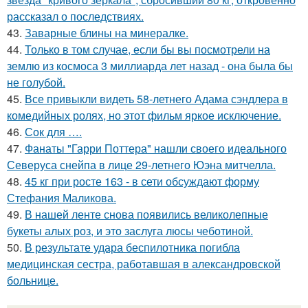
рассказал о последствиях.
43.
Заварные блины на минералке.
44.
Только в том случае, если бы вы посмотрели на
землю из космоса 3 миллиарда лет назад - она была бы
не голубой.
45.
Все привыкли видеть 58-летнего Адама сэндлера в
комедийных ролях, но этот фильм яркое исключение.
46.
Сок для ….
47.
Фанаты "Гарри Поттера" нашли своего идеального
Северуса снейпа в лице 29-летнего Юэна митчелла.
48.
45 кг при росте 163 - в сети обсуждают форму
Стефания Маликова.
49.
В нашей ленте снова появились великолепные
букеты алых роз, и это заслуга люсы чеботиной.
50.
В результате удара беспилотника погибла
медицинская сестра, работавшая в александровской
больнице.