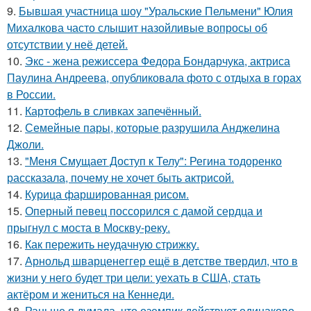
9.
Бывшая участница шоу "Уральские Пельмени" Юлия
Михалкова часто слышит назойливые вопросы об
отсутствии у неё детей.
10.
Экс - жена режиссера Федора Бондарчука, актриса
Паулина Андреева, опубликовала фото с отдыха в горах
в России.
11.
Картофель в сливках запечённый.
12.
Семейные пары, которые разрушила Анджелина
Джоли.
13.
"Меня Смущает Доступ к Телу": Регина тодоренко
рассказала, почему не хочет быть актрисой.
14.
Курица фаршированная рисом.
15.
Оперный певец поссорился с дамой сердца и
прыгнул с моста в Москву-реку.
16.
Как пережить неудачную стрижку.
17.
Арнольд шварценеггер ещё в детстве твердил, что в
жизни у него будет три цели: уехать в США, стать
актёром и жениться на Кеннеди.
18.
Раньше я думала, что оземпик действует одинаково