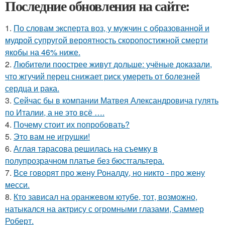
Последние обновления на сайте:
1.
По словам эксперта воз, у мужчин с образованной и
мудрой супругой вероятность скоропостижной смерти
якобы на 46% ниже.
2.
Любители поострее живут дольше: учёные доказали,
что жгучий перец снижает риск умереть от болезней
сердца и рака.
3.
Сейчас бы в компании Матвея Александровича гулять
по Италии, а не это всё ….
4.
Почему стоит их попробовать?
5.
Это вам не игрушки!
6.
Аглая тарасова решилась на съемку в
полупрозрачном платье без бюстгальтера.
7.
Все говорят про жену Роналду, но никто - про жену
месси.
8.
Кто зависал на оранжевом ютубе, тот, возможно,
натыкался на актрису с огромными глазами, Саммер
Роберт.