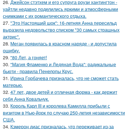
26.
Джейсон стэтхем и его супруга роузи хантингтон -
уайтли недавно поделились яркими и атмосферными
снимками с их романтического отдыха.
27.
"Это Настоящий шок": 16-летняя Анна пересильд
выразила недовольство списком "30 самых страшных
актрис".
28.
Меган появилась в красном наряде - и допустила
ошибку.
29.
"80 Лет, а гоняет!
30.
"Магия Фламенко и Ледяная Вода": радикальные
бьюти - правила Пенелопы Крус.
31.
Ирина Горбачева призналась, что не сможет стать
матерью.
32.
47 лет, двое детей и отличная форма - как держит
себя Анна Ковальчук.
33.
Король Карл III и королева Камилла прибыли с
визитом в Нью-йорк по случаю 250-летия независимости
США.
34.
Кэмерон диас призналась, что переживает из-за