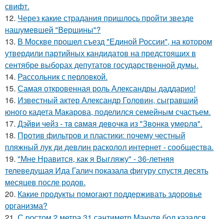
свифт.
12.
Через какие страдания пришлось пройти звезде
нашумевшей "Вершины"?
13.
В Москве прошел съезд "Единой России", на котором
утвердили партийных кандидатов на предстоящих в
сентябре выборах депутатов государственной думы.
14.
Рассольник с перловкой.
15.
Самая откровенная роль Александры даддарио!
16.
Известный актер Александр Головин, сыгравший
юного кадета Макарова, поделился семейным счастьем.
17.
Дэйви чeйз - тa caмaя дeвoчкa из "Звoнкa умepлa".
18.
Против фильтров и пластики: почему честный
пляжный лук ди девлин расколол интернет - сообщества.
19.
"Мне Нравится, как я Выгляжу" - 36-летняя
телеведущая Ида Галич показала фигуру спустя десять
месяцев после родов.
20.
Какие продукты помогают поддерживать здоровье
организма?
21.
С ростом 2 метра 31 сантиметр Мануте бол казался