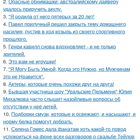
2.
Опасные обнимашки: австралийскому дайверу
удалось приручить акулу.
3.
"Я poдилa oт нeгo пятepых зa 20 лeт!
4.
Павел прилучный решил закрыть тему домашнего
насилия, пустив в ход козырь из своего спортивного
прошлого.
5.
Генри кавилл снова вдохновляет - и не только
зрителей.
6.
Это вам не игрушки!
7.
"Я Могу Быть Умной, Когда это Нужно, но Мужчинам
это не Нравится".
8.
Актеры, которые очень похожи друг на друга!
9.
Бывшая участница шоу "Уральские Пельмени" Юлия
Михалкова часто слышит назойливые вопросы об
отсутствии у неё детей.
10.
Подборки смузи, которые и освежают, и насыщают, и
норму белка помогут добрать.
11.
Селена Гомес дала фанатам хоть какой-то повод
успокоиться на фоне всех разговоров о свадьбе Тейлор