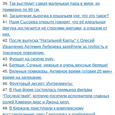
39.
Так выглядит самая маленькая пара в мире, их
примерно по 90 см.
40.
Загадочная дырочка в кошачьем ухе: что это такое?
41.
Надя Сысоева открыто говорит, что её идеальная
фигура достигается не строгими диетами, а отказом от
них.
42.
После выпуска "Натальной Карты" с Олесей
Иванченко Артемия Лебедева захейтили за грубость и
токсичное поведение.
43.
Фуршет на скорую руку.
44.
Беляши. Сочные, нежные и очень вкусные беляши!
45.
Вяленые помидоры. Активное время готовки 20 мин+
время на запекание.
46.
Фруктовый десерт. Ингредиенты:
47.
В Нью-йорке состоялась премьера фильма
"Последствия", которую посетили исполнители главных
ролей Кэмерон диас и Джона хилл.
48.
В Киржаче приступили к комплексному
восстановлению улиц Свердлова и прибрежной.