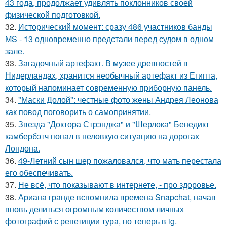
43 года, продолжает удивлять поклонников своей
физической подготовкой.
32.
Исторический момент: сразу 486 участников банды
MS - 13 одновременно предстали перед судом в одном
зале.
33.
Загадочный артефакт. В музее древностей в
Нидерландах, хранится необычный артефакт из Египта,
который напоминает современную приборную панель.
34.
"Маски Долой": честные фото жены Андрея Леонова
как повод поговорить о самопринятии.
35.
Звезда "Доктора Стрэнджа" и "Шерлока" Бенедикт
камбербэтч попал в неловкую ситуацию на дорогах
Лондона.
36.
49-Летний сын шер пожаловался, что мать перестала
его обеспечивать.
37.
Не всё, что показывают в интернете, - про здоровье.
38.
Ариана гранде вспомнила времена Snapchat, начав
вновь делиться огромным количеством личных
фотографий с репетиции тура, но теперь в ig.