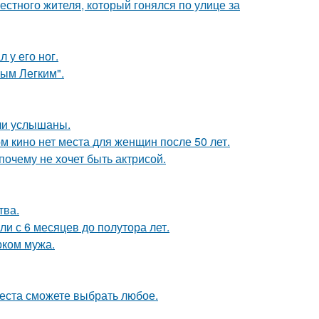
естного жителя, который гонялся по улице за
 у его ног.
ым Легким".
ли услышаны.
м кино нет места для женщин после 50 лет.
почему не хочет быть актрисой.
тва.
ли с 6 месяцев до полутора лет.
рком мужа.
места сможете выбрать любое.