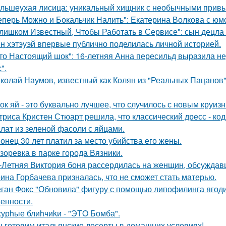
льшеухая лисица: уникальный хищник с необычными привы
еперь Можно и Бокальчик Налить": Екатерина Волкова с юм
лишком Известный, Чтобы Работать в Сервисе": сын децла 
н хэтэуэй впервые публично поделилась личной историей.
то Настоящий шок": 16-летняя Анна пересильд выразила н
".
колай Наумов, известный как Колян из "Реальных Пацанов",
ок яй - это буквально лучшее, что случилось с новым круиз
триса Кристен Стюарт решила, что классический дресс - ко
лат из зеленой фасоли с яйцами.
онец 30 лет платил за место убийства его жены.
зоревка в парке города Вязники.
-Летняя Виктория боня рассердилась на женщин, обсуждавш
ина Горбачева призналась, что не сможет стать матерью.
ган Фокс "Обновила" фигуру с помощью липофилинга ягод
енности.
урhые блиhчиkи - "ЭТO Бомба".
 готовим итальянские десерты в домашних условиях!