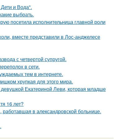
Дети и Вода".
какие выбрать.
орую посетила исполнительница главной роли
оли, вместе представили в Лос-анджелесе
звода с четвертой супругой.
ереполох в сети.
уждаемых тем в интернете.
слишком хрупкая для этого мира.
й девушкой Екатериной Леви, которая младше
тя 16 лет?
а, работавшая в александровской больнице.
.