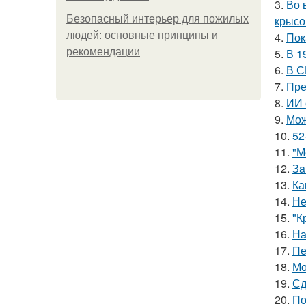
3.
Во 
Безопасный интерьер для пожилых
крысо
людей: основные принципы и
4.
Пок
рекомендации
5.
В 1
6.
В С
7.
Пре
8.
ИИ 
9.
Мож
10.
52
11.
"М
12.
Зa
13.
Ка
14.
Не
15.
"К
16.
На
17.
Пе
18.
Мо
19.
Сд
20.
По