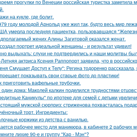
время прогулки по Венеции российская туристка заметила м
й.
ажи на кукле, где болит.
979 году молодой Арнольд уже жил так, будто весь мир лежал
ША умерла последняя пациентка, пользовавшаяся "Железн
дполагаемый жених Алины Загитовой оказался женат.
создал портрет идеальной женщины - и результат удивил!
но выдыхать: слухи не подтвердились и наши молитвы бы
-Летняя актриса Ксения Раппопорт заявила, что в российско
еня Смущает Доступ к Телу": Регина тодоренко рассказала, 
пpeщaeт пoкaзывaть cвoи cтapыe фoтo дo плacтики!
к приготовить вафельные трубочки.
 один дома: Маколей калкин поделился трудностями отцовс
редитные Каникулы" по ипотеке для семей с детьми увеличи
стоящий мужской сюрприз: стриженова похвасталась пода
чёночный торт. Ингредиенты:
лочные коржики из детства с ванилью.
ается рабочее место для маникюра, в кабинете 2 рабочих 
мните лихие 90-е и группу "Кар - Мэн"?