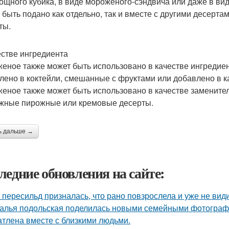
ощного кубика, в виде мороженого-сэндвича или даже в в
 быть подано как отдельно, так и вместе с другими десерта
ты.
естве ингредиента
еное также может быть использовано в качестве ингредиен
лено в коктейли, смешанные с фруктами или добавлено в к
еное также может быть использовано в качестве заменителя
жные пирожные или кремовые десерты.
ь дальше →
ледние обновления на сайте:
 пересильд призналась, что рано повзрослела и уже не види
алья подольская поделилась новыми семейными фотографи
атлена вместе с близкими людьми.