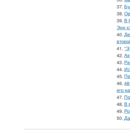
37.
Бу
38.
Ор
39.
В 
Энн х
40.
Де
второ
41.
"Э
42.
Ак
43.
Ра
44.
Ис
45.
Пр
46.
48
его на
47.
По
48.
В 
49.
Ро
50.
Да