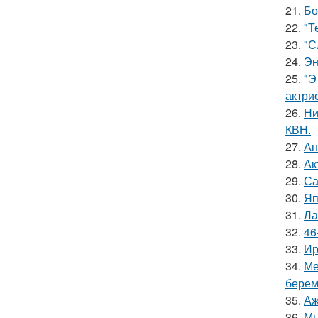
21.
Бо
22.
"Т
23.
"С
24.
Эн
25.
"Э
актрис
26.
Ни
КВН.
27.
Ан
28.
Ак
29.
Са
30.
Яп
31.
Ла
32.
46
33.
Ир
34.
Ме
берем
35.
Аж
36.
Мы