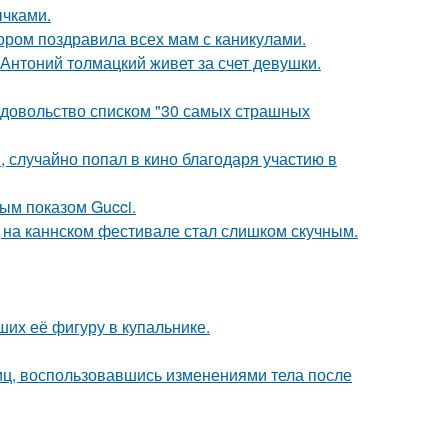
чками.
ором поздравила всех мам с каникулами.
Антоний толмацкий живет за счет девушки.
едовольство списком "30 самых страшных
 случайно попал в кино благодаря участию в
ным показом Gucci.
д на каннском фестивале стал слишком скучным.
их её фигуру в купальнике.
иц, воспользовавшись изменениями тела после