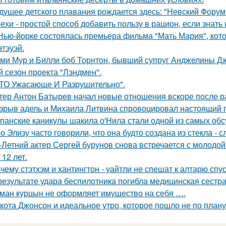
дущее детского плавания рождается здесь: "Невский Форум 
ехи - простой способ добавить пользу в рацион, если знать 
Нью-йорке состоялась премьера фильма "Мать Мария", кот
этэуэй.
ми Мур и Билли боб Торнтон, бывший супруг Анджелины Дж
й сезон проекта "Лэндмен".
ТО Ужасающе И Разрушительно".
тер Антон Батырев начал новые отношения вскоре после ра
зрыв адель и Михаила Литвина спровоцировал настоящий п
панские каникулы шакила о'Нила стали одной из самых обс
о Элизу часто говорили, что она будто создана из стекла - 
-Летний актер Сергей бурунов снова встречается с молодо
 12 лет.
чему стэтхэм и хантингтон - уайтли не спешат к алтарю спус
результате удара беспилотника погибла медицинская сестр
ман курцын не оформляет имущество на себя ….
кота Джонсон и идеальное утро, которое пошло не по плану