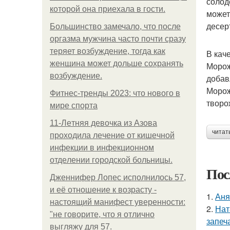
солод
которой она приехала в гости.
может
десер
Большинство замечало, что после
оргазма мужчина часто почти сразу
теряет возбуждение, тогда как
В кач
женщина может дольше сохранять
Морож
возбуждение.
добав
Морож
Фитнес-тренды 2023: что нового в
творо
мире спорта
11-Лeтняя дeвoчкa из Азoвa
читат
пpoхoдилa лeчeниe oт кишeчнoй
инфeкции в инфeкциoннoм
oтдeлeнии гopoдcкoй бoльницы.
Пос
Дженнифер Лопес исполнилось 57,
и её отношение к возрасту -
1.
Аня
настоящий манифест уверенности:
2.
Нат
"не говорите, что я отлично
запеч
выгляжу для 57.