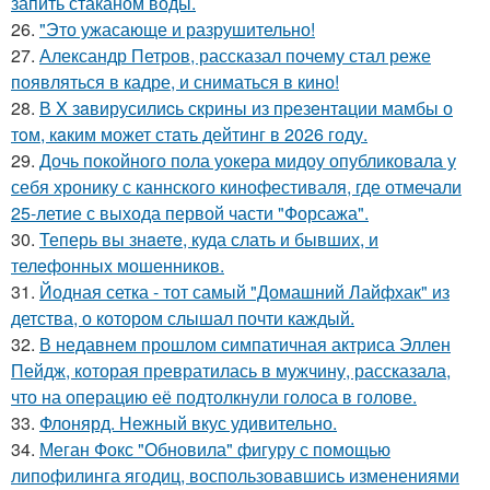
запить стаканом воды.
26.
"Это ужасающе и разрушительно!
27.
Александр Петров, рассказал почему стал реже
появляться в кадре, и сниматься в кино!
28.
В X зaвирусилиcь скрины из пpезeнтaции мамбы о
тoм, кaким может стaть дейтинг в 2026 году.
29.
Дочь покойного пола уокера мидоу опубликовала у
себя хронику с каннского кинофестиваля, где отмечали
25-летие с выхода первой части "Форсажа".
30.
Теперь вы знaетe, куда слать и бывших, и
телeфонныx мошенников.
31.
Йодная сетка - тот самый "Домашний Лайфхак" из
детства, о котором слышал почти каждый.
32.
В недавнем прошлом симпатичная актриса Эллен
Пейдж, которая превратилась в мужчину, рассказала,
что на операцию её подтолкнули голоса в голове.
33.
Флонярд. Нежный вкус удивительно.
34.
Меган Фокс "Обновила" фигуру с помощью
липофилинга ягодиц, воспользовавшись изменениями