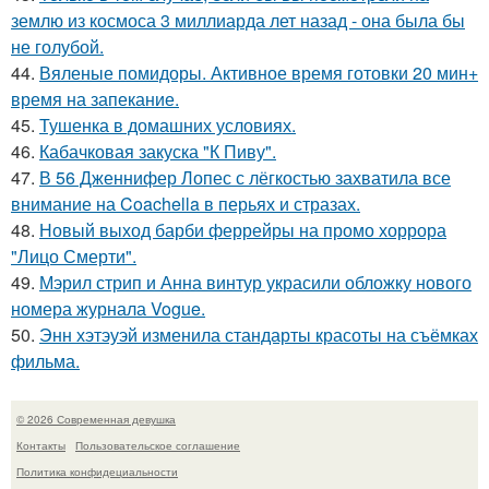
землю из космоса 3 миллиарда лет назад - она была бы
не голубой.
44.
Вяленые помидоры. Активное время готовки 20 мин+
время на запекание.
45.
Тушенка в домашних условиях.
46.
Кабачковая закуска "К Пиву".
47.
В 56 Дженнифер Лопес с лёгкостью захватила все
внимание на Coachella в перьях и стразах.
48.
Новый выход барби феррейры на промо хоррора
"Лицо Смерти".
49.
Мэрил стрип и Анна винтур украсили обложку нового
номера журнала Vogue.
50.
Энн хэтэуэй изменила стандарты красоты на съёмках
фильма.
© 2026 Современная девушка
Контакты
Пользовательское соглашение
Политика конфидециальности