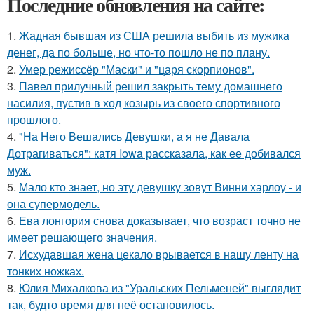
Последние обновления на сайте:
1.
Жадная бывшая из США решила выбить из мужика
денег, да по больше, но что-то пошло не по плану.
2.
Умер режиссёр "Маски" и "царя скорпионов".
3.
Павел прилучный решил закрыть тему домашнего
насилия, пустив в ход козырь из своего спортивного
прошлого.
4.
"На Него Вешались Девушки, а я не Давала
Дотрагиваться": катя Iowa рассказала, как ее добивался
муж.
5.
Мало кто знает, но эту девушку зовут Винни харлоу - и
она супермодель.
6.
Ева лонгория снова доказывает, что возраст точно не
имеет решающего значения.
7.
Исхудавшая жена цекало врывается в нашу ленту на
тонких ножках.
8.
Юлия Михалкова из "Уральских Пельменей" выглядит
так, будто время для неё остановилось.