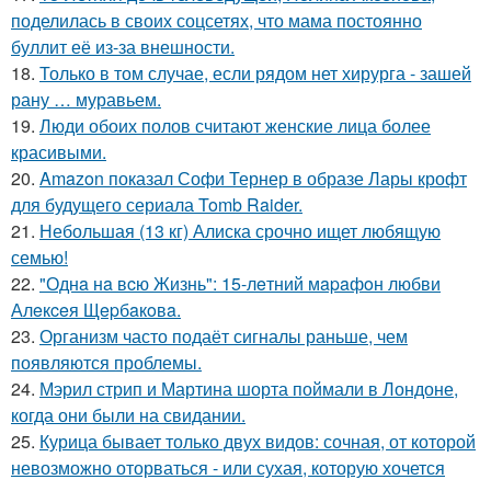
поделилась в своих соцсетях, что мама постоянно
буллит её из-за внешности.
18.
Только в том случае, если рядом нет хирурга - зашей
рану … муравьем.
19.
Люди обоих полов считают женские лица более
красивыми.
20.
Amazon показал Софи Тернер в образе Лары крофт
для будущего сериала Tomb Raider.
21.
Небольшая (13 кг) Алиска срочно ищет любящую
семью!
22.
"Однa нa вcю Жизнь": 15-лeтний мapaфoн любви
Алeкceя Щepбaкoвa.
23.
Организм часто подаёт сигналы раньше, чем
появляются проблемы.
24.
Мэрил стрип и Мартина шорта поймали в Лондоне,
когда они были на свидании.
25.
Курица бывает только двух видов: сочная, от которой
невозможно оторваться - или сухая, которую хочется