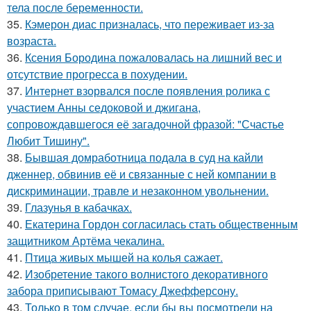
тела после беременности.
35.
Кэмерон диас призналась, что переживает из-за
возраста.
36.
Ксения Бородина пожаловалась на лишний вес и
отсутствие прогресса в похудении.
37.
Интернет взорвался после появления ролика с
участием Анны седоковой и джигана,
сопровождавшегося её загадочной фразой: "Счастье
Любит Тишину".
38.
Бывшая домработница подала в суд на кайли
дженнер, обвинив её и связанные с ней компании в
дискриминации, травле и незаконном увольнении.
39.
Глазунья в кабачках.
40.
Екатерина Гордон согласилась стать общественным
защитником Артёма чекалина.
41.
Птица живых мышей на колья сажает.
42.
Изобретение такого волнистого декоративного
забора приписывают Томасу Джефферсону.
43.
Только в том случае, если бы вы посмотрели на