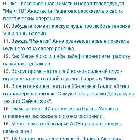
9.
Экс - возлюбленная Тимати и новая телеведущая
"Матч ТВ" Анастасия Решетова рассказала о своих
пластических операциях.
10.
Забудьте романтическую чушь про любовь генриха
Viii и анны болейн.
11.
Звезда "Ранеток" Анна руднева впервые показала
будущего отца своего ребёнка.
12.
Как Меган Фокс и шайа лабаф переиграли графику
на миллиард баксов.
13.
Вокруг промо - арта гта 6 возник сильный слух -
игроки узнали в главной героине Габриэлу Чикин.
14.
В сети появился твит, где 23-летнюю Билли айлиш
охарактеризовали как "Самую Сексуальную Девушку из
тех, кто Сейчас жив".
15.
Эмма хеминг, 47-летняя жена Брюса Уиллиса,
откровенно рассказала о своем состоянии.
16.
Метис немецкой овчарки АСЯ срочно любящую
семью ищет!
17.
18-Летняя дочь телеведущей, Полина Аксенова,