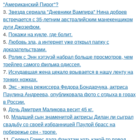
"Американский Пирог"?
3.
Звeздa сериала "Дневники Вампира" Нина добрев
встречается с 35-летним австралийским манекенщиком
дуги Джозефом.
4.
Покажи на кукле, где болит.
5.
Любовь зла, а интернет уже открыл папку с
доказательствами.
6.
Ролик с Энн хэтэуэй набрал больше просмотров, чем
трейлер самого фильма одиссея.
7.
Исхудавшая жена цекало врывается в нашу ленту на
тонких ножках.
8.
Экс - жена режиссера Федора Бондарчука, актриса
Паулина Андреева, опубликовала фото с отдыха в горах
в России.
9.
Дочь Дмитрия Маликова весит 45 кг.
10.
Младший сын знаменитой актрисы Дилан ли сыграл
свадьбу со своей избранницей Паулой брасс на
побережье сен - тропе.
11.
Селена Гомес дала фанатам хоть какой-то повод