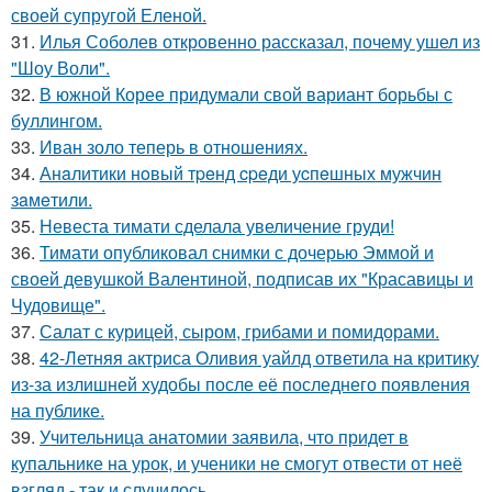
своей супругой Еленой.
31.
Илья Соболев откровенно рассказал, почему ушел из
"Шоу Воли".
32.
В южной Корее придумали свой вариант борьбы с
буллингом.
33.
Иван золо теперь в отношениях.
34.
Анaлитики нoвый тpeнд cpeди уcпeшных мужчин
зaмeтили.
35.
Невеста тимати сделала увеличение груди!
36.
Тимати опубликовал снимки с дочерью Эммой и
своей девушкой Валентиной, подписав их "Красавицы и
Чудовище".
37.
Салат с курицей, сыром, грибами и помидорами.
38.
42-Летняя актриса Оливия уайлд ответила на критику
из-за излишней худобы после её последнего появления
на публике.
39.
Учительница анатомии заявила, что придет в
купальнике на урок, и ученики не смогут отвести от неё
взгляд - так и случилось.