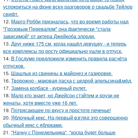
успокоиться на фоне всех разговоров о свадьбе Тейлор
свифт.
12.
Марго Робби призналась, что во время работы над
"Грозовым Перевалом" она фактически "стала
зависимой" от актера Джейкоба элорди.
13.
Друг ниже 175 см, когда нашёл девушку - и теперь
все комплексы по росту официально ушли в отпуск.
14.
В Госдуме пpeдложили изменить пpaвила расчёта
отпусков.
15.
Шашлык из свинины в майонез и газировке.
16.
Творожно - маковая пасха с цедрой апельсина&мёд.
17.
Замена колбасе - куриный рулет.
18.
Мало кто знает, но Джейсон стэйтем и роузи не
женаты, хотя вместе уже 16 лет.
19.
Потрясающее по вкусу и простоте печенье!
20.
Яблочный кекс. На первый взгляд это совершенно
обычный кекс с яблоками.
21.
"Начну с Понедельника", "когда будет больше