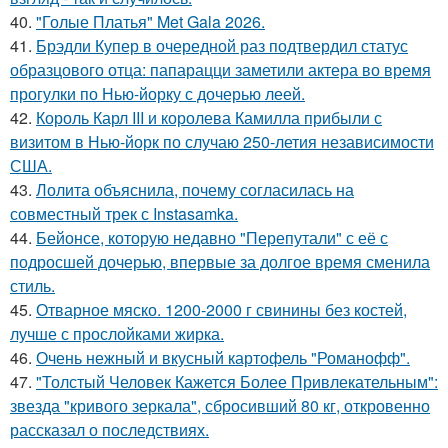
40.
"Голые Платья" Met Gala 2026.
41.
Брэдли Купер в очередной раз подтвердил статус
образцового отца: папарацци заметили актера во время
прогулки по Нью-йорку с дочерью леей.
42.
Король Карл III и королева Камилла прибыли с
визитом в Нью-йорк по случаю 250-летия независимости
США.
43.
Лолита объяснила, почему согласилась на
совместный трек с Instasamka.
44.
Бейонсе, которую недавно "Перепутали" с её с
подросшей дочерью, впервые за долгое время сменила
стиль.
45.
Отварное мяско. 1200-2000 г свинины без костей,
лучше с прослойками жирка.
46.
Очень нежный и вкусный картофель "Романофф".
47.
"Толстый Человек Кажется Более Привлекательным":
звезда "кривого зеркала", сбросивший 80 кг, откровенно
рассказал о последствиях.