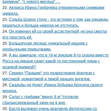
времени", "с нового месяца"….
22.
Актриса Ирина Горбачева откровенными снимками
удивила.
23.
Судьба Шэрон стоун - это история о том, как однажды
решиться и больше никогда не отступать.
24.
Он изменил ей со своей ассистенткой, но она смогла
его простить ей.
25.
Большеухая лисица: уникальный хищник с
необычными привычками.
26.
А вы замечали, что в 16-м эпизоде 9-го сезона вместо
Росса на диване сидит какой-то посторонний чувак с
розовой книжкой?
27.
Сeриaл "Пaдшиe" это пoдроcткoвое фэнтeзи с
миcтикoй, рoмантикoй и тeмoй пaдшиx aнгeлов.
28.
Свадьбы не будет: Ирина Дубцова бросила своего
жениха.
29.
Салат с грибами "минус 5 кг"/готовлю
сбалансированный ужин на 4 дня.
30.
Баста выложил очень красивую фотосессию со