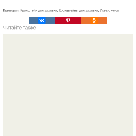
Категории:
Кронштейн для духовки
,
Кронштейны для духовки
,
Икеа с умом
Читайте также
Могут ли точки на лице и шее быть связаны с какими-
либо заболеваниями