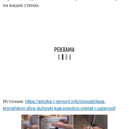
на ваших стенах.
Источник:
https://stroika-i-remont.info/novosti/ikea-
kronshteyn-dlya-duhovki-kak-pravilno-vybrat-i-ustanovit