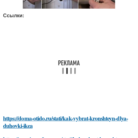
Ссылки:
https://doma-otido.ru/stati/kak-vybrat-kronshteyn-dlya-
duhovki-ikea