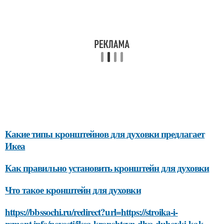
Какие типы кронштейнов для духовки предлагает
Икеа
Как правильно установить кронштейн для духовки
Что такое кронштейн для духовки
https://bbssochi.ru/redirect?url=https://stroika-i-
remont.info/novosti/ikea-kronshteyn-dlya-duhovki-kak-