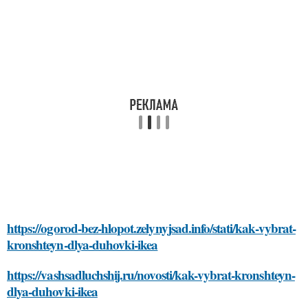
https://ogorod-bez-hlopot.zelynyjsad.info/stati/kak-vybrat-
kronshteyn-dlya-duhovki-ikea
https://vashsadluchshij.ru/novosti/kak-vybrat-kronshteyn-
dlya-duhovki-ikea