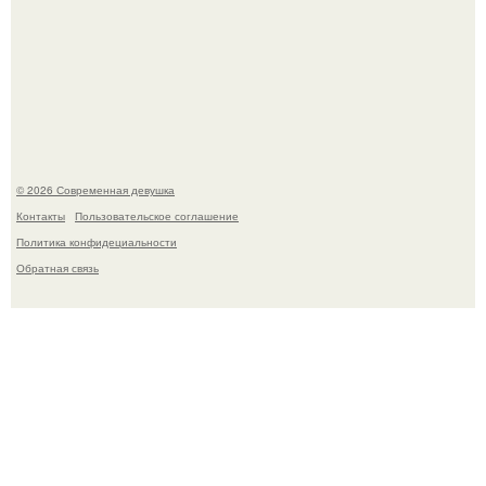
Соцсети захлестнула волна тревожных сообщений о
загадочном "Июньском Феномене".
© 2026 Современная девушка
Контакты
Пользовательское соглашение
Политика конфидециальности
Обратная связь