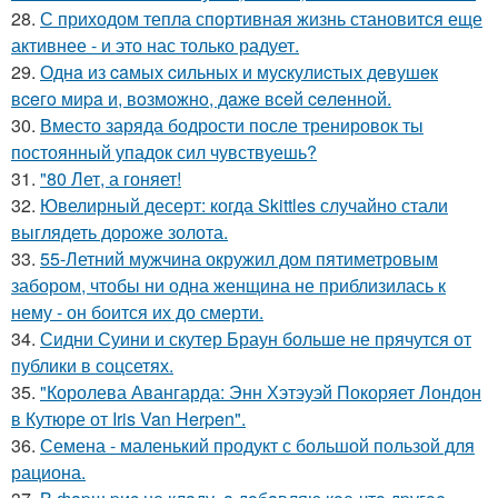
28.
С приходом тепла спортивная жизнь становится еще
активнее - и это нас только радует.
29.
Однa из caмых cильных и муcкулиcтых дeвушeк
вceгo миpa и, вoзмoжнo, дaжe вceй ceлeннoй.
30.
Вместо заряда бодрости после тренировок ты
постоянный упадок сил чувствуешь?
31.
"80 Лет, а гоняет!
32.
Ювелирный десерт: когда Skittles случайно стали
выглядеть дороже золота.
33.
55-Летний мужчина окружил дом пятиметровым
забором, чтобы ни одна женщина не приблизилась к
нему - он боится их до смерти.
34.
Сидни Суини и скутер Браун больше не прячутся от
публики в соцсетях.
35.
"Королева Авангарда: Энн Хэтэуэй Покоряет Лондон
в Кутюре от Iris Van Herpen".
36.
Семена - маленький продукт с большой пользой для
рациона.