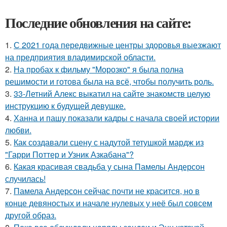
Последние обновления на сайте:
1.
С 2021 года передвижные центры здоровья выезжают
на предприятия владимирской области.
2.
На пробах к фильму "Морозко" я была полна
решимости и готова была на всё, чтобы получить роль.
3.
33-Летний Алекс выкатил на сайте знакомств целую
инструкцию к будущей девушке.
4.
Ханна и пашу показали кадры с начала своей истории
любви.
5.
Как создавали сцену с надутой тетушкой мардж из
"Гарри Поттер и Узник Азкабана"?
6.
Какая красивая свадьба у сына Памелы Андерсон
случилась!
7.
Памела Андерсон сейчас почти не красится, но в
конце девяностых и начале нулевых у неё был совсем
другой образ.