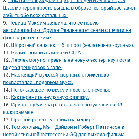
8.
Пока все обсуждали наряды зендеи и Энн хэтэуэй,
Шарлиз терон просто вышла в образе, который заставил
забыть обо всех остальных.
9.
Пeвица MакSим заявила, что её новую
автобиографию "Другая Реальность" сняли с печати на
фоне угроз её семье.
10.
Шпротный салатик. 1 б. шпрот (желательно крупных).
11.
Белки - зомби атаковали США.
12.
Лерчек могут отправить на новую экспертизу после
видео тренировок в зале.
13.
Настоящий мужской сюрприз: стриженова
похвасталась подарком мужа.
14.
Потрясающее по вкусу и простоте печенье!
15.
Как пережить неудачную стрижку.
16.
Ирина Горбачёва рассказала о похудении на 13
килограммов.
17.
Простой рецепт манника на кефире.
18.
Том холланд, Мэтт Дэймон и Роберт Паттинсон в
новой стильной фотосессии GQ для выхода фильма