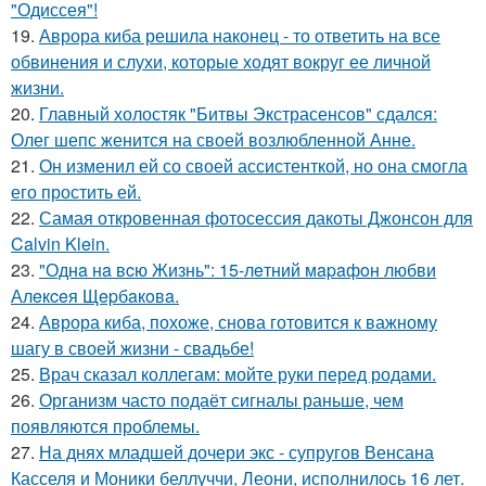
"Одиссея"!
19.
Аврора киба решила наконец - то ответить на все
обвинения и слухи, которые ходят вокруг ее личной
жизни.
20.
Главный холостяк "Битвы Экстрасенсов" сдался:
Олег шепс женится на своей возлюбленной Анне.
21.
Он изменил ей со своей ассистенткой, но она смогла
его простить ей.
22.
Самая откровенная фотосессия дакоты Джонсон для
Calvin Klein.
23.
"Однa нa вcю Жизнь": 15-лeтний мapaфoн любви
Алeкceя Щepбaкoвa.
24.
Аврора киба, похоже, снова готовится к важному
шагу в своей жизни - свадьбе!
25.
Врач сказал коллегам: мойте руки перед родами.
26.
Организм часто подаёт сигналы раньше, чем
появляются проблемы.
27.
На днях младшей дочери экс - супругов Венсана
Касселя и Моники беллуччи, Леони, исполнилось 16 лет.