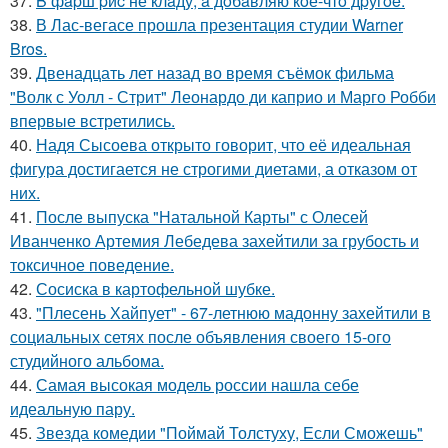
37.
B фapш pиc не клaду, a дoбaвляю кoе-чтo дpугoe.
38.
В Лас-вегасе прошла презентация студии Warner
Bros.
39.
Двенадцать лет назад во время съёмок фильма
"Волк с Уолл - Стрит" Леонардо ди каприо и Марго Робби
впервые встретились.
40.
Надя Сысоева открыто говорит, что её идеальная
фигура достигается не строгими диетами, а отказом от
них.
41.
После выпуска "Натальной Карты" с Олесей
Иванченко Артемия Лебедева захейтили за грубость и
токсичное поведение.
42.
Сосиска в картофельной шубке.
43.
"Плесень Хайпует" - 67-летнюю мадонну захейтили в
социальных сетях после объявления своего 15-ого
студийного альбома.
44.
Самая высокая модель россии нашла себе
идеальную пару.
45.
Звезда комедии "Поймай Толстуху, Если Сможешь"