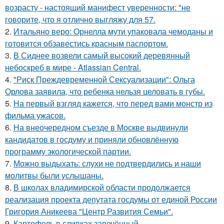
возрасту - настоящий манифест уверенности: "не
говорите, что я отлично выгляжу для 57.
2.
Итальяно веро: Орнелла мути упаковала чемоданы и
готовится обзавестись красным паспортом.
3.
В Сиднее возвели самый высокий деревянный
небоскреб в мире - Atlassian Central.
4.
"Риск Преждевременной Сексуализации": Ольга
Орлова заявила, что ребенка нельзя целовать в губы.
5.
На первый взгляд кажется, что перед вами монстр из
фильма ужасов.
6.
На внеочередном съезде в Москве выдвинули
кандидатов в госдуму и приняли обновлённую
программу экологической партии.
7.
Можно выдыхать: слухи не подтвердились и наши
молитвы были услышаны.
8.
В школах владимирской области продолжается
реализация проекта депутата госдумы от единой России
Григория Аникеева "Центр Развития Семьи".
9.
Картофель в сливках запечённый.