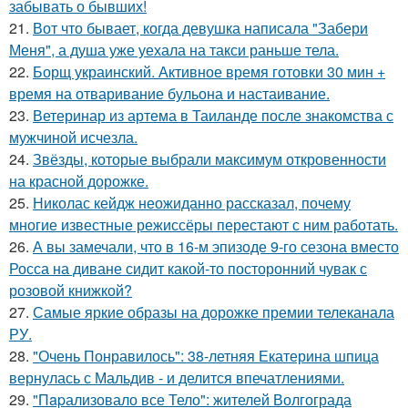
забывать о бывших!
21.
Вот что бывает, когда девушка написала "Забери
Меня", а душа уже уехала на такси раньше тела.
22.
Борщ украинский. Активное время готовки 30 мин +
время на отваривание бульона и настаивание.
23.
Ветеринар из артема в Таиланде после знакомства с
мужчиной исчезла.
24.
Звёзды, которые выбрали максимум откровенности
на красной дорожке.
25.
Николас кейдж неожиданно рассказал, почему
многие известные режиссёры перестают с ним работать.
26.
А вы замечали, что в 16-м эпизоде 9-го сезона вместо
Росса на диване сидит какой-то посторонний чувак с
розовой книжкой?
27.
Самые яркие образы на дорожке премии телеканала
РУ.
28.
"Очень Понравилось": 38-летняя Екатерина шпица
вернулась с Мальдив - и делится впечатлениями.
29.
"Пapализовало все Тело": жителей Волгограда