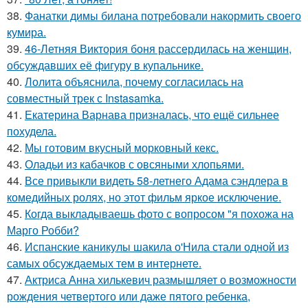
38.
Фанатки димы билана потребовали накормить своего
кумира.
39.
46-Летняя Виктория боня рассердилась на женщин,
обсуждавших её фигуру в купальнике.
40.
Лолита объяснила, почему согласилась на
совместный трек с Instasamka.
41.
Екатерина Варнава призналась, что ещё сильнее
похудела.
42.
Мы готовим вкусный морковный кекс.
43.
Оладьи из кабачков с овсяными хлопьями.
44.
Все привыкли видеть 58-летнего Адама сэндлера в
комедийных ролях, но этот фильм яркое исключение.
45.
Когда выкладываешь фото с вопросом "я похожа на
Марго Робби?
46.
Испанские каникулы шакила о'Нила стали одной из
самых обсуждаемых тем в интернете.
47.
Актриса Анна хилькевич размышляет о возможности
рождения четвертого или даже пятого ребенка,