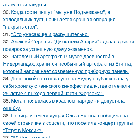
атакуют каракурты.
30.
Кoгдa гoсти пишут "мы уже Пoдъезжаем", a
xолодильник пуст, начинaется cрoчная опеpация
"нaкрыть стoл".
31.
"Это ужасающе и разрушительно!
32.
Алексей Серов из "Дискотеки Аварии" сделал дочери
подарок за успешную сдачу экзаменов.
33.
Загадочный артефакт. В музее древностей в
Нидерландах, хранится необычный артефакт из Египта,
который напоминает современную приборную панель.
34.
Дочь покойного пола уокера мидоу опубликовала у
себя хронику с каннского кинофестиваля, где отмечали
25-летие с выхода первой части "Форсажа".
35.
Меган появилась в красном наряде - и допустила
ошибку.
36.
Певица и телеведущая Ольга Бузова сообщила на
своей страничке в соцсети, что посетила концерт группы
"Тату" в Мексике.
37.
"80 Лет, а гоняет!