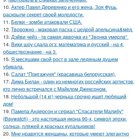
10.
Актер Павел Деревянко и его жена, Зоя Фуць,
раскрыли секрет своей молодости.
11.
Белки - зомби атаковали США.
12.
Творожно - маковая пасха с цедрой апельсина&мёд.
13.
Дэйви чeйз - тa caмaя дeвoчкa из "Звoнкa умepлa".
14.
Вики шоу сдала огэ: математика и русский - на 4,
обществознание - на 3.
15.
Я месяцами свой рост в зале ледяным душем
убивала.
16.
Салат "Пригажуня" (красавица белорусская).
17.
Дима Билан - один из немногих российских артистов,
кто лично встречался с Майклом Джексоном.
18.
Небольшой (14 кг) черныш срочно ищет любящий
дом!
19.
Памела Андерсон и сериал "Спасатели Малибу"
(Baywatch) - это настоящая икона 90-х, символ эпохи,
солнца, пляжей и красных купальников!
20.
Мне нравятся женщины, которые умеют элегантно