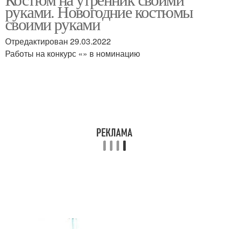
Маскарадный костюм
руками. Новогодние костюмы
материала
своими руками
Отредактирован 29.03.2022
Костюм из пластиковых
Работы на конкурс «» в номинацию
Маскарадные костюмы
бутылок
Костюмы для
Детские костюмы
мальчиков
Костюмы для детского
Украинский костюм
сада
Костюм на девочку
Костюмы к новому году