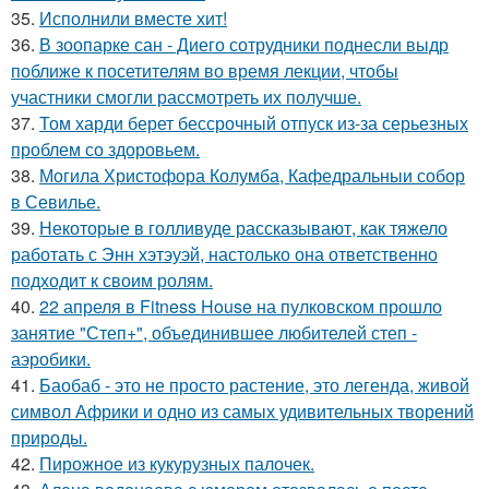
35.
Исполнили вместе хит!
36.
В зоопарке сан - Диего сотрудники поднесли выдр
поближе к посетителям во время лекции, чтобы
участники смогли рассмотреть их получше.
37.
Том харди берет бессрочный отпуск из-за серьезных
проблем со здоровьем.
38.
Могила Христофора Колумба, Кафедральныи собор
в Севилье.
39.
Некоторые в голливуде рассказывают, как тяжело
работать с Энн хэтэуэй, настолько она ответственно
подходит к своим ролям.
40.
22 апреля в Fitness House на пулковском прошло
занятие "Степ+", объединившее любителей степ -
аэробики.
41.
Баобаб - это не просто растение, это легенда, живой
символ Африки и одно из самых удивительных творений
природы.
42.
Пирожное из кукурузных палочек.