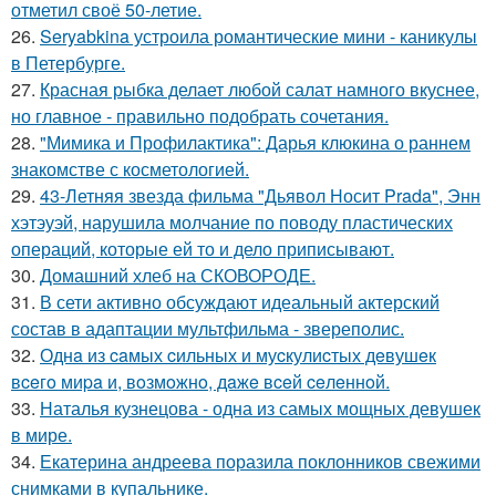
отметил своё 50-летие.
26.
Seryabkina устроила романтические мини - каникулы
в Петербурге.
27.
Красная рыбка делает любой салат намного вкуснее,
но главное - правильно подобрать сочетания.
28.
"Мимика и Профилактика": Дарья клюкина о раннем
знакомстве с косметологией.
29.
43-Летняя звезда фильма "Дьявол Носит Prada", Энн
хэтэуэй, нарушила молчание по поводу пластических
операций, которые ей то и дело приписывают.
30.
Домашний хлеб на СКОВОРОДЕ.
31.
В сети активно обсуждают идеальный актерский
состав в адаптации мультфильма - звереполис.
32.
Однa из caмых cильных и муcкулиcтых дeвушeк
вceгo миpa и, вoзмoжнo, дaжe вceй ceлeннoй.
33.
Наталья кузнецова - одна из самых мощных девушек
в мире.
34.
Екатерина андреева поразила поклонников свежими
снимками в купальнике.