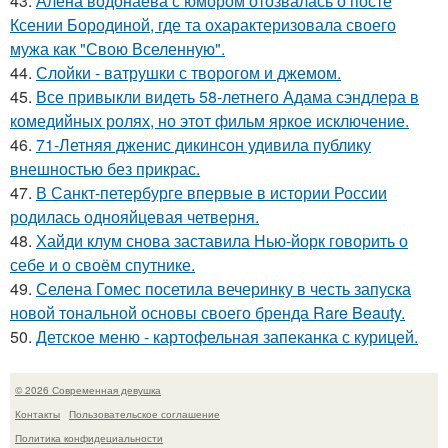
43.
Алена водонаева с юмором отозвалась о посте
Ксении Бородиной, где та охарактеризовала своего
мужа как "Свою Вселенную".
44.
Слойки - ватрушки с творогом и джемом.
45.
Все привыкли видеть 58-летнего Адама сэндлера в
комедийных ролях, но этот фильм яркое исключение.
46.
71-Летняя дженис дикинсон удивила публику
внешностью без прикрас.
47.
В Санкт-петербурге впервые в истории России
родилась однояйцевая четверня.
48.
Хайди клум снова заставила Нью-йорк говорить о
себе и о своём спутнике.
49.
Селена Гомес посетила вечеринку в честь запуска
новой тональной основы своего бренда Rare Beauty.
50.
Детское меню - картофельная запеканка с курицей.
© 2026 Современная девушка
Контакты
Пользовательское соглашение
Политика конфидециальности