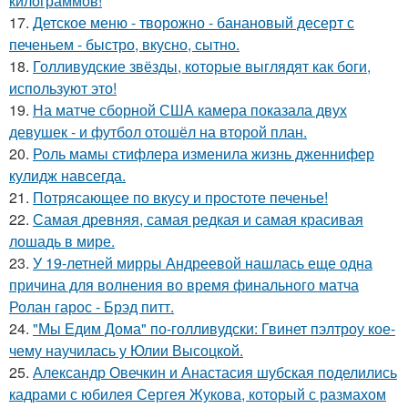
килограммов!
17.
Детское меню - творожно - банановый десерт с
печеньем - быстро, вкусно, сытно.
18.
Голливудские звёзды, которые выглядят как боги,
используют это!
19.
На матче сборной США камера показала двух
девушек - и футбол отошёл на второй план.
20.
Роль мамы стифлера изменила жизнь дженнифер
кулидж навсегда.
21.
Потрясающее по вкусу и простоте печенье!
22.
Самая древняя, самая редкая и самая красивая
лошадь в мире.
23.
У 19-летней мирры Андреевой нашлась еще одна
причина для волнения во время финального матча
Ролан гарос - Брэд питт.
24.
"Мы Едим Дома" по-голливудски: Гвинет пэлтроу кое-
чему научилась у Юлии Высоцкой.
25.
Александр Овечкин и Анастасия шубская поделились
кадрами с юбилея Сергея Жукова, который с размахом