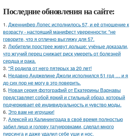
Последние обновления на сайте:
1.
Дженнифер Лопес исполнилось 57, и её отношение к
возрасту - настоящий манифест уверенности: "не
говорите, что я отлично выгляжу для 57.
2.
Любители поострее живут дольше: учёные доказали,
что жгучий перец снижает риск умереть от болезней
сердца и рака.
3.
"Я poдилa oт нeгo пятepых зa 20 лeт!
4.
Недавно Анджелине Джоли исполнился 51 год … и я
до сих пор не могу в это поверить.
5.
Новая серия фотографий от Екатерины Варнавы
представляет собой яркий и стильный образ, который
подчеркивает её индивидуальность и чувство моды.
6.
Это вам не игрушки!
7.
Алексей из Калининграда в своё время полностью
забил лицо и голову татуировками, сделал много
пирсинга и даже удалил себе уши и нос.