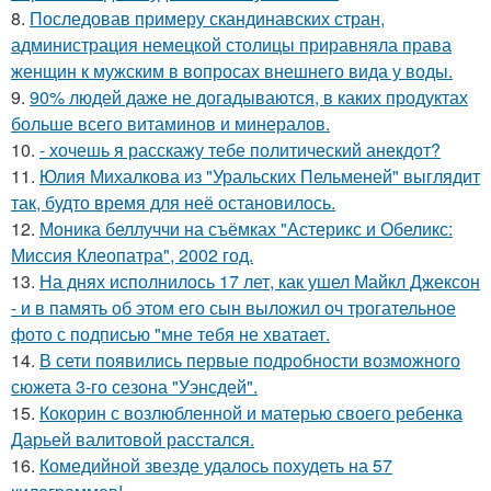
8.
Последовав примеру скандинавских стран,
администрация немецкой столицы приравняла права
женщин к мужским в вопросах внешнего вида у воды.
9.
90% людей даже не догадываются, в каких продуктах
больше всего витаминов и минералов.
10.
- хочешь я расскажу тебе политический анекдот?
11.
Юлия Михалкова из "Уральских Пельменей" выглядит
так, будто время для неё остановилось.
12.
Моника беллуччи на съёмках "Астерикс и Обеликс:
Миссия Клеопатра", 2002 год.
13.
На днях исполнилось 17 лет, как ушел Майкл Джексон
- и в память об этом его сын выложил оч трогательное
фото с подписью "мне тебя не хватает.
14.
В сети появились первые подробности возможного
сюжета 3-го сезона "Уэнсдей".
15.
Кокорин с возлюбленной и матерью своего ребенка
Дарьей валитовой расстался.
16.
Комедийной звезде удалось похудеть на 57