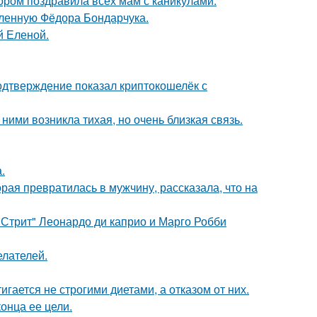
ором поздравила всех мам с каникулами.
бленную Фёдора Бондарчука.
й Еленой.
одтверждение показал криптокошелёк с
ними возникла тихая, но очень близкая связь.
.
ая превратилась в мужчину, рассказала, что на
 Стрит" Леонардо ди каприо и Марго Робби
елателей.
гается не строгими диетами, а отказом от них.
онца ее цели.