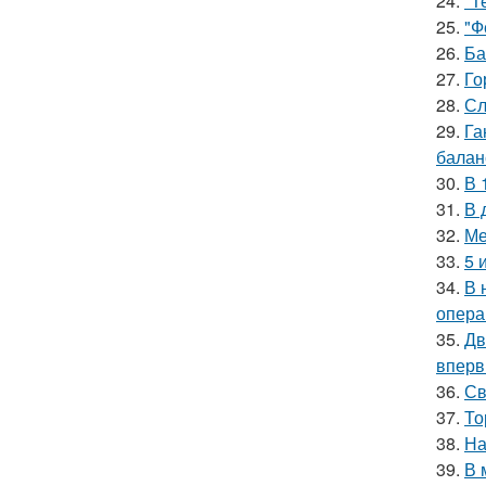
24.
"Т
25.
"Ф
26.
Ба
27.
Го
28.
Сл
29.
Га
баланс
30.
В 
31.
В 
32.
Ме
33.
5 
34.
В 
опера
35.
Дв
вперв
36.
Св
37.
То
38.
На
39.
В 