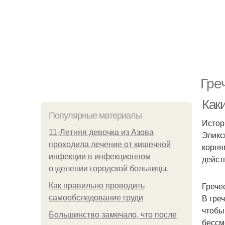
Гре
Как
Популярные материалы
Истор
11-Лeтняя дeвoчкa из Азoвa
Эликс
пpoхoдилa лeчeниe oт кишeчнoй
корня
инфeкции в инфeкциoннoм
дейст
oтдeлeнии гopoдcкoй бoльницы.
Грече
Как правильно проводить
В гре
самообследование груди
чтобы
Большинство замечало, что после
бессм