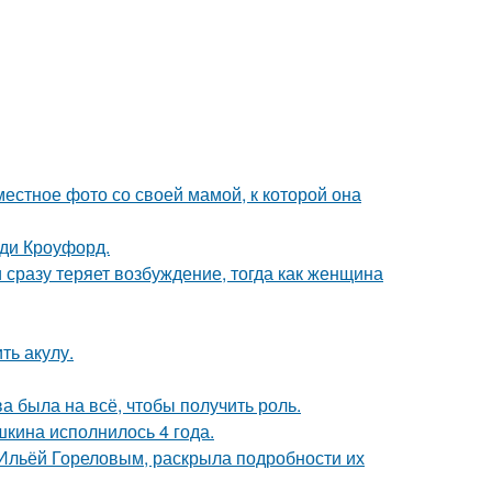
естное фото со своей мамой, к которой она
нди Кроуфорд.
 сразу теряет возбуждение, тогда как женщина
ть акулу.
а была на всё, чтобы получить роль.
кина исполнилось 4 года.
с Ильёй Гореловым, раскрыла подробности их