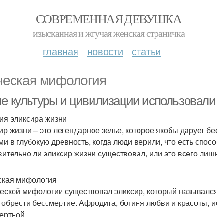
СОВРЕМЕННАЯ ДЕВУШКА
изысканная и жгучая женская страничка
главная
новости
статьи
ческая мифология
ие культуры и цивилизации использовали
ия эликсира жизни
ир жизни – это легендарное зелье, которое якобы дарует б
ми в глубокую древность, когда люди верили, что есть спосо
вительно ли эликсир жизни существовал, или это всего ли
ская мифология
ческой мифологии существовал эликсир, который назывался 
 обрести бессмертие. Афродита, богиня любви и красоты, 
ертной.