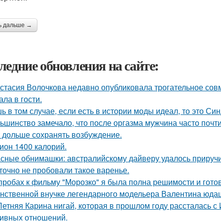
ь дальше →
ледние обновления на сайте:
стасия Волочкова недавно опубликовала трогательное совм
ала в гости.
ь в том случае, если есть в истории моды идеал, то это Си
ьшинство замечало, что после оргазма мужчина часто почти
 дольше сохранять возбуждение.
ион 1400 калорий.
сные обнимашки: австралийскому дайверу удалось приручи
точно не пробовали такое варенье.
пробах к фильму "Морозко" я была полна решимости и готов
нственной внучке легендарного модельера Валентина юдаш
Летняя Карина нигай, которая в прошлом году рассталась 
ивных отношений.