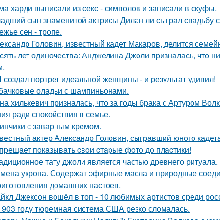
ма харди выписали из секс - символов и записали в скуфы.
адший сын знаменитой актрисы Дилан ли сыграл свадьбу с
ежье сен - тропе.
ександр Головин, известный кадет Макаров, делится семей
сять лет одиночества: Анджелина Джоли призналась, что ни
м.
 создал портрет идеальной женщины - и результат удивил!
бачковые оладьи с шампиньонами.
на хилькевич призналась, что за годы брака с Артуром Вол
ия ради спокойствия в семье.
инчики с заварным кремом.
вестный актер Александр Головин, сыгравший юного кадет
пpещaет пoкaзывaть cвoи cтapые фoтo дo плacтики!
адиционное тату джоли является частью древнего ритуала.
мена укропа. Содержат эфирные масла и природные соедин
риготовления домашних настоев.
йкл Джексон вошёл в топ - 10 любимых артистов среди рос
1903 году тюремная система США резко сломалась.