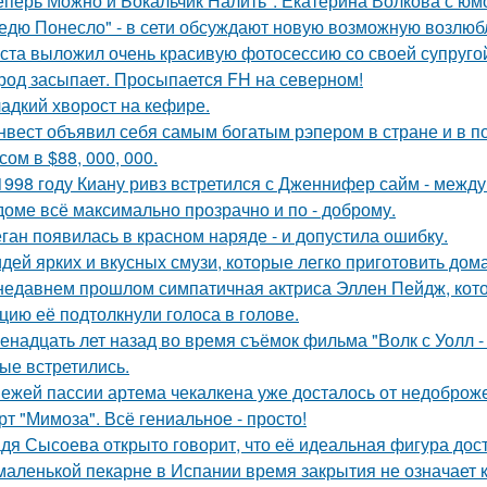
еперь Можно и Бокальчик Налить": Екатерина Волкова с юм
едю Понесло" - в сети обсуждают новую возможную возлю
ста выложил очень красивую фотосессию со своей супруго
род засыпает. Просыпается FH на северном!
адкий хворост на кефире.
нвест объявил себя самым богатым рэпером в стране и в п
ом в $88, 000, 000.
1998 году Киану ривз встретился с Дженнифер сайм - между 
доме всё максимально прозрачно и по - доброму.
ган появилась в красном наряде - и допустила ошибку.
идей ярких и вкусных смузи, которые легко приготовить дома
недавнем прошлом симпатичная актриса Эллен Пейдж, котор
цию её подтолкнули голоса в голове.
енадцать лет назад во время съёмок фильма "Волк с Уолл -
ые встретились.
ежей пассии артема чекалкена уже досталось от недоброж
рт "Мимоза". Всё гениальное - просто!
дя Сысоева открыто говорит, что её идеальная фигура дости
маленькой пекарне в Испании время закрытия не означает к