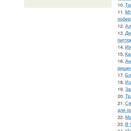
10.
То
11.
Мл
побер
12.
Ал
13.
Де
питто
14.
ИИ
15.
Ка
16.
Ан
решен
17.
Бл
18.
Из
19.
Зa
20.
Тр
21.
Се
для п
22.
Ма
23.
В 