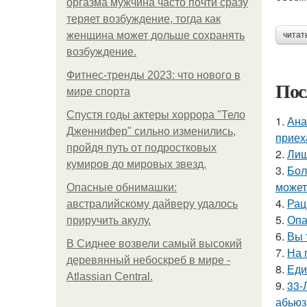
оргазма мужчина часто почти сразу
теряет возбуждение, тогда как
женщина может дольше сохранять
читат
возбуждение.
Фитнес-тренды 2023: что нового в
Пос
мире спорта
Спустя годы актеры хоррора "Тело
1.
Ана
Дженнифер" сильно изменились,
приех
пройдя путь от подростковых
2.
Лиш
кумиров до мировых звезд.
3.
Бол
может
Опасные обнимашки:
4.
Рац
австралийскому дайверу удалось
5.
Опа
приручить акулу.
6.
Вы 
В Сиднее возвели самый высокий
7.
На 
деревянный небоскреб в мире -
8.
Еди
Atlassian Central.
9.
33-
абьюз