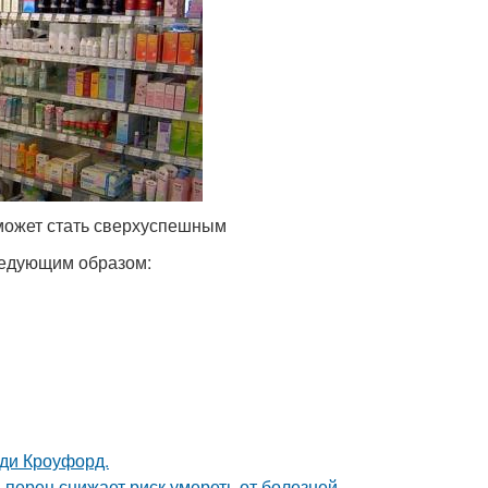
 может стать сверхуспешным
ледующим образом:
нди Кроуфорд.
 перец снижает риск умереть от болезней