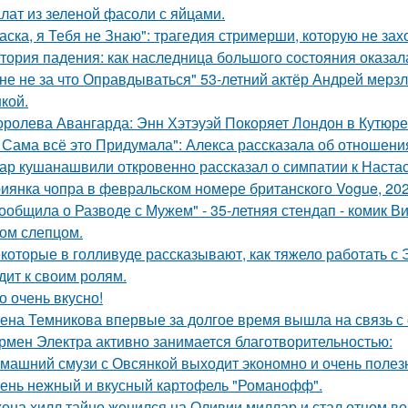
лат из зеленой фасоли с яйцами.
аска, я Тебя не Знаю": трагедия стримерши, которую не зах
тория падения: как наследница большого состояния оказала
не не за что Оправдываться" 53-летний актёр Андрей мерз
кой.
оролева Авангарда: Энн Хэтэуэй Покоряет Лондон в Кутюре о
 Сама всё это Придумала": Алекса рассказала об отношения
ар кушанашвили откровенно рассказал о симпатии к Настась
иянка чопра в февральском номере британского Vogue, 202
ообщила о Разводе с Мужем" - 35-летняя стендап - комик В
ом слепцом.
которые в голливуде рассказывают, как тяжело работать с Э
дит к своим ролям.
о очень вкусно!
ена Темникова впервые за долгое время вышла на связь с
рмен Электра активно занимается благотворительностью:
машний смузи с Овсянкой выходит экономно и очень полез
ень нежный и вкусный картофель "Романофф".
она хилл тайно женился на Оливии миллар и стал отцом во 