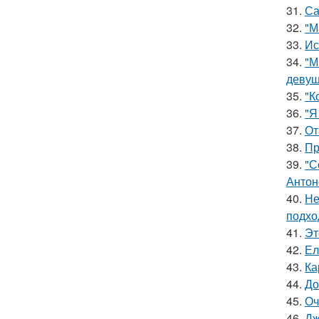
31.
Са
32.
"М
33.
Ис
34.
"М
девуш
35.
"К
36.
"Я
37.
От
38.
Пр
39.
"С
Антон
40.
Не
подхо
41.
Эт
42.
Ел
43.
Ка
44.
До
45.
Оч
46.
Дж