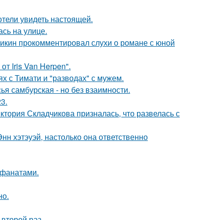
отели увидеть настоящей.
сь на улице.
ликин прокомментировал слухи о романе с юной
т Iris Van Herpen".
х с Тимати и "разводах" с мужем.
я самбурская - но без взаимности.
3.
иктория Складчикова призналась, что развелась с
нн хэтэуэй, настолько она ответственно
 фанатами.
но.
второй раз.