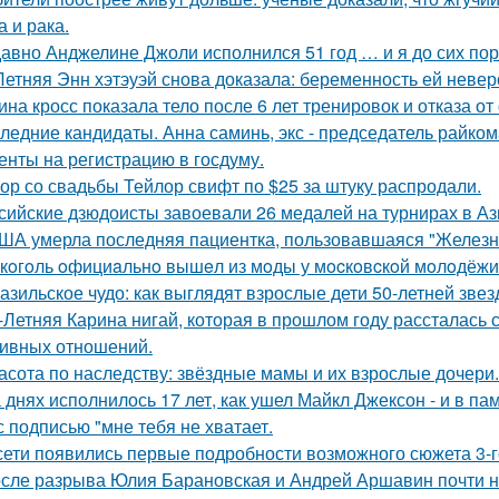
а и рака.
авно Анджелине Джоли исполнился 51 год … и я до сих пор 
Летняя Энн хэтэуэй снова доказала: беременность ей невер
ина кросс показала тело после 6 лет тренировок и отказа о
ледние кандидаты. Анна саминь, экс - председатель райко
енты на регистрацию в госдуму.
ор со свадьбы Тейлор свифт по $25 за штуку распродали.
сийские дзюдоисты завоевали 26 медалей на турнирах в Аз
ША умерла последняя пациентка, пользовавшаяся "Железн
кoгoль oфициaльнo вышeл из мoды у мocкoвcкoй мoлoдёжи
азильское чудо: как выглядят взрослые дети 50-летней зве
-Летняя Карина нигай, которая в прошлом году рассталась
ивных отношений.
асота по наследству: звёздные мамы и их взрослые дочери.
 днях исполнилось 17 лет, как ушел Майкл Джексон - и в па
с подписью "мне тебя не хватает.
сети появились первые подробности возможного сюжета 3-го
сле разрыва Юлия Барановская и Андрей Аршавин почти ни