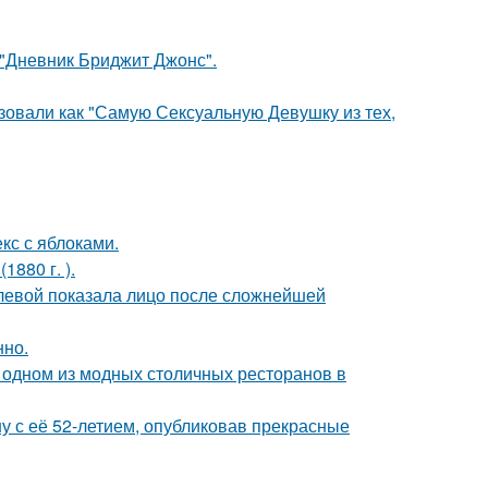
 "Дневник Бриджит Джонс".
зовали как "Самую Сексуальную Девушку из тех,
кс с яблоками.
880 г. ).
олевой показала лицо после сложнейшей
нно.
 одном из модных столичных ресторанов в
у с её 52-летием, опубликовав прекрасные