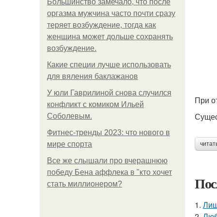
Большинство замечало, что после
оргазма мужчина часто почти сразу
теряет возбуждение, тогда как
женщина может дольше сохранять
возбуждение.
Какие специи лучше использовать
для вяления баклажанов
У юли Гаврилиной снова случился
При о
конфликт с комиком Ильей
Сущес
Соболевым.
Фитнес-тренды 2023: что нового в
мире спорта
читат
Все же слышали про вчерашнюю
победу Бена аффлека в "кто хочет
Пос
стать миллионером?
1.
Лиш
2.
Люб