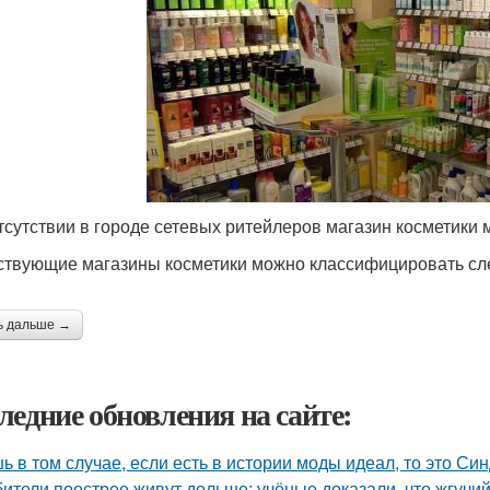
тсутствии в городе сетевых ритейлеров магазин косметики
твующие магазины косметики можно классифицировать с
ь дальше →
ледние обновления на сайте:
ь в том случае, если есть в истории моды идеал, то это Си
ители поострее живут дольше: учёные доказали, что жгучий