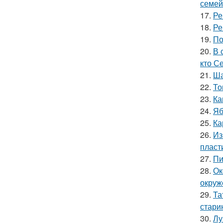
семей
17.
Ре
18.
Ре
19.
По
20.
В 
кто С
21.
Ша
22.
То
23.
Ка
24.
Яб
25.
Ка
26.
Из
пласт
27.
Пи
28.
Ок
окруж
29.
Та
стари
30.
Лу