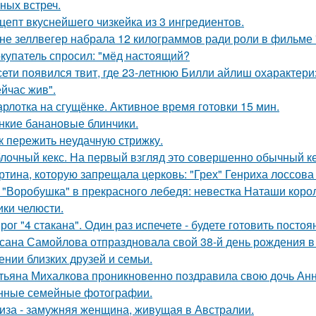
ных встреч.
цепт вкуснейшего чизкейка из 3 ингредиентов.
не зеллвегер набрала 12 килограммов ради роли в фильме
купатель спросил: "мёд настоящий?
сети появился твит, где 23-летнюю Билли айлиш охарактери
ейчас жив".
рлотка на сгущёнке. Активное время готовки 15 мин.
нкие банановые блинчики.
к пережить неудачную стрижку.
лочный кекс. На первый взгляд это совершенно обычный ке
ртина, которую запрещала церковь: "Грех" Генриха лоссова (1
 "Воробушка" в прекрасного лебедя: невестка Наташи кор
ики челюсти.
рог "4 стaкана". Один раз испечете - будете готовить постоя
сана Самойлова отпраздновала свой 38-й день рождения в
ении близких друзей и семьи.
тьяна Михалкова проникновенно поздравила свою дочь Анн
нные семейные фотографии.
иза - замужняя женщина, живущая в Австралии.