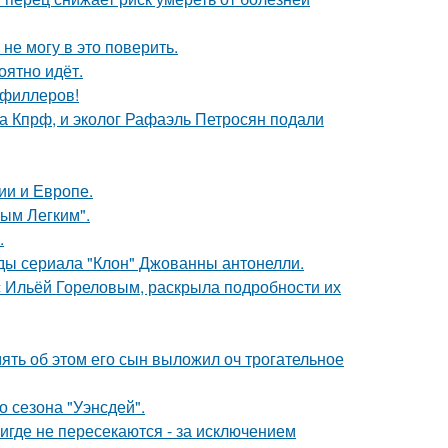
не могу в это поверить.
оятно идёт.
т филлеров!
ма Кпрф, и эколог Рафаэль Петросян подали
ии и Европе.
ым Легким".
.
зды сериала "Клон" Джованны антонелли.
 с Ильёй Гореловым, раскрыла подробности их
мять об этом его сын выложил оч трогательное
 сезона "Уэнсдей".
где не пересекаются - за исключением