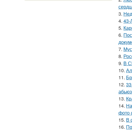
сердц
3.
Нед
4.
43-
5.
Кар
6.
Пос
докум
7.
Мус
8.
Рос
9.
В С
10.
Ал
11.
Бр
12.
33
абьюз
13.
Кр
14.
На
фото 
15.
В 
16.
По